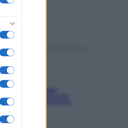
ggi anche
Capelli spezzati lungo
l’attaccatura? Scopri come
risolvere l’annoso problema