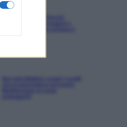
Fame dopo cena? Perché
succede e 6 snack leggeri e
appetitosi che non rovinano il
sonno
Non solo Maldive: scopri i coralli
che si nascondono nel nostro
Mediterraneo (e come
proteggerli)