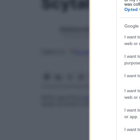
Scytalidium
was col
Opted 
Google 
Redazione Starbene
1 Gennaio 2025 – Lettura 1 minuto
I want t
web or d
Google
Discover
Fon
Seguici su
I want t
purpose
I want 
I want t
Muffa saprofitica
bianca
capace di provoc
web or d
quella da elminti anulariformi e a quella in
I want t
or app.
I want t