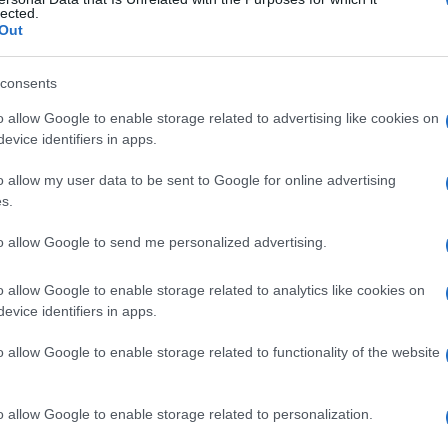
 hyalinum
lected.
Out
consents
Le
o allow Google to enable storage related to advertising like cookies on
evice identifiers in apps.
ti preferite
o allow my user data to be sent to Google for online advertising
s.
to allow Google to send me personalized advertising.
o allow Google to enable storage related to analytics like cookies on
are un’
infezione
della cute e delle unghie simile a
evice identifiers in apps.
dotta dall’
Hendersonula toruloidea
.
o allow Google to enable storage related to functionality of the website
o allow Google to enable storage related to personalization.