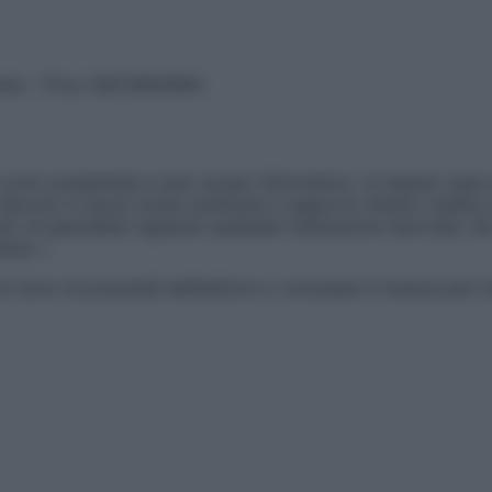
vata – P.Iva 13673600964
sono presentate a solo scopo informativo, in nessun caso p
devono in alcun modo sostituire il rapporto diretto medico-p
 di specialisti riguardo qualsiasi indicazione riportata. Se
aimer »
ticoli sono di proprietà dell’editore o concesse in licenza per 