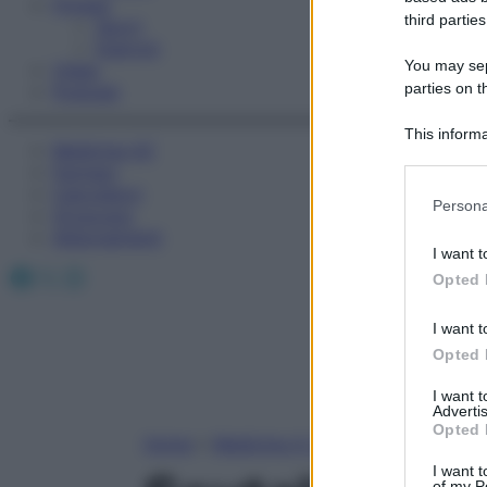
Fitness
third parties
Sport
Esercizi
You may sepa
Video
parties on t
Podcast
This informa
Medicina AZ
Participants
Farmaci
Calcolatori
Please note
Persona
Oroscopo
information 
Abbonamenti
deny consent
I want t
in below Go
Facebook
X
Instagram
Opted 
I want t
Opted 
I want 
Advertis
Opted 
Home
»
Medicina A-Z
I want t
of my P