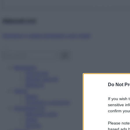
Abbonati ora!
Starbene ti regala benessere ogni mese!
Benessere
Psicologia
Rimedi naturali
Bellezza
Do Not Pr
Salute
News
If you wish 
Problemi e soluzioni
sensitive in
Alimentazione
confirm your
Mangiare sano
Diete
Please note
Ricette
based ads b