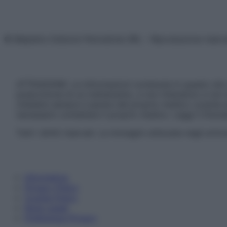
© Belpietro Edizioni Periodiche SRL – Riproduzione riser
ATTENZIONE: Le informazioni contenute in questo sito 
prescrizione di un trattamento, e non intendono e non 
chiedere sempre il parere del proprio medico curante e/o
necessario contattare il proprio medico. Leggi il Discl
Tutti i diritti riservati. Le immagini utilizzate negli ar
Informativa
Privacy Policy
Cookie Policy
Note Legali
Preferenze Privacy