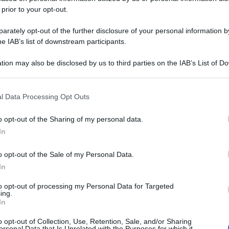
 prior to your opt-out.
rately opt-out of the further disclosure of your personal information by
he IAB’s list of downstream participants.
tion may also be disclosed by us to third parties on the IAB’s List of 
 that may further disclose it to other third parties.
 that this website/app uses one or more Google services and may gath
l Data Processing Opt Outs
including but not limited to your visit or usage behaviour. You may click 
 to Google and its third-party tags to use your data for below specifi
o opt-out of the Sharing of my personal data.
ogle consent section.
In
o opt-out of the Sale of my Personal Data.
In
to opt-out of processing my Personal Data for Targeted
ing.
In
o opt-out of Collection, Use, Retention, Sale, and/or Sharing
ersonal Data that Is Unrelated with the Purposes for which it