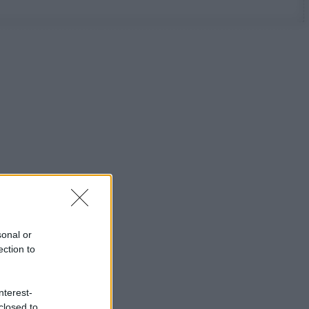
sonal or
ection to
nterest-
closed to