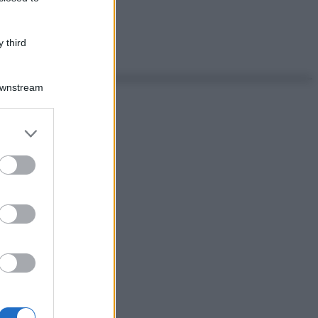
 third
Downstream
er and store
to grant or
ed purposes