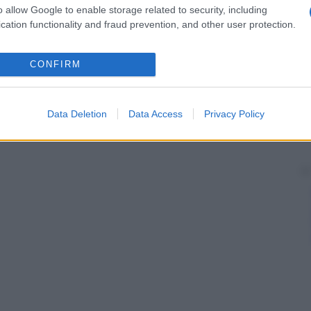
o allow Google to enable storage related to security, including
lla cute che riveste le ghiandole linfatiche
colpite
cation functionality and fraud prevention, and other user protection.
a cute che riveste le ghiandole linfatiche tubercolose.
CONFIRM
ucosa della cute, che si sviluppa in relazione alle
Data Deletion
Data Access
Privacy Policy