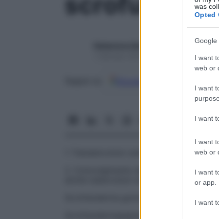
scrofuloder
was col
Opted 
Google 
Redazione Starbene
1 Gennaio 2025 – Lettura 1 minuto
I want t
web or d
Google
Discover
Fon
Seguici su
I want t
purpose
I want 
I want t
1. Tububercolosi cutanea.
web or d
2. Coinvolgimento della cute sovrastante
I want t
anche
tubercolosi colliquativa
.
or app.
Scrofuloderma gommoso
Gomma
tuberco
I want t
Scrofuloderma
papulare
Lichen scropulos