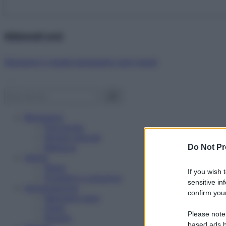
Abbonati ora!
Starbene ti regala benessere ogni mese!
Benessere
Psicologia
Rimedi naturali
Bellezza
Do Not Pr
Salute
News
If you wish 
Problemi e soluzioni
sensitive in
Alimentazione
confirm your
Mangiare sano
Diete
Please note
Ricette
based ads b