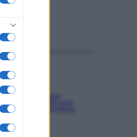
ggi anche
Capelli spezzati lungo
l’attaccatura? Scopri come
risolvere l’annoso problema