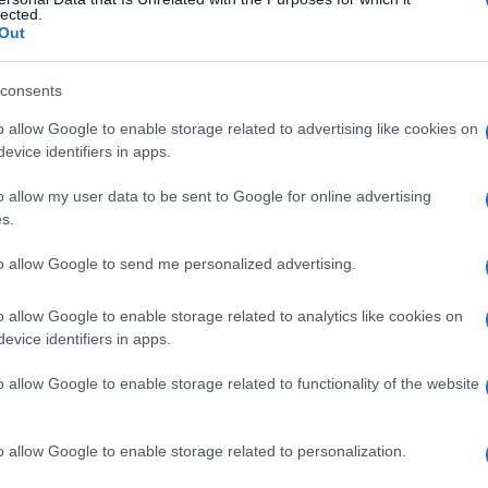
ma
lected.
Out
consents
Le
o allow Google to enable storage related to advertising like cookies on
evice identifiers in apps.
ti preferite
o allow my user data to be sent to Google for online advertising
s.
to allow Google to send me personalized advertising.
o allow Google to enable storage related to analytics like cookies on
evice identifiers in apps.
 le ghiandole del
collo
colpite
da
tubercolosi
, detto
o allow Google to enable storage related to functionality of the website
lare.
o allow Google to enable storage related to personalization.
orium
.