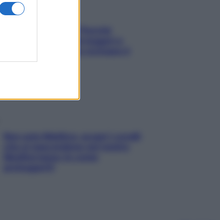
Fame dopo cena? Perché
succede e 6 snack leggeri e
appetitosi che non rovinano il
sonno
Non solo Maldive: scopri i coralli
che si nascondono nel nostro
Mediterraneo (e come
proteggerli)