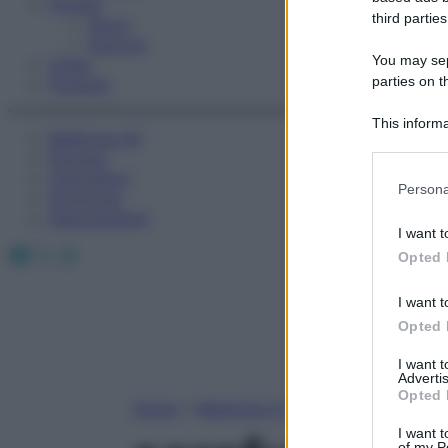
Fitness
third parties
Sport
Esercizi
You may sepa
Video
parties on t
Podcast
This informa
Medicina AZ
Participants
Farmaci
Calcolatori
Please note
Persona
Oroscopo
information 
Abbonamenti
deny consent
I want t
in below Go
Facebook
X
Instagram
Opted 
I want t
Opted 
I want 
Advertis
Opted 
Home
»
Medicina A-Z
I want t
of my P