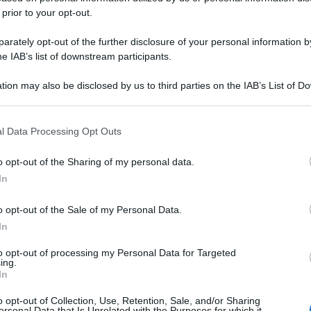
 prior to your opt-out.
rately opt-out of the further disclosure of your personal information by
he IAB’s list of downstream participants.
tion may also be disclosed by us to third parties on the IAB’s List of 
 that may further disclose it to other third parties.
 that this website/app uses one or more Google services and may gath
l Data Processing Opt Outs
including but not limited to your visit or usage behaviour. You may click 
 to Google and its third-party tags to use your data for below specifi
o opt-out of the Sharing of my personal data.
ogle consent section.
In
o opt-out of the Sale of my Personal Data.
In
to opt-out of processing my Personal Data for Targeted
ing.
In
o opt-out of Collection, Use, Retention, Sale, and/or Sharing
ersonal Data that Is Unrelated with the Purposes for which it