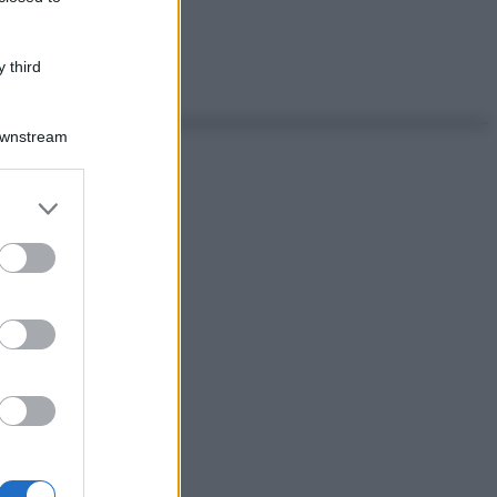
 third
Downstream
er and store
to grant or
ed purposes