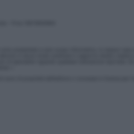
vata – P.Iva 13673600964
sono presentate a solo scopo informativo, in nessun caso p
devono in alcun modo sostituire il rapporto diretto medico-p
 di specialisti riguardo qualsiasi indicazione riportata. Se
aimer »
ticoli sono di proprietà dell’editore o concesse in licenza per 