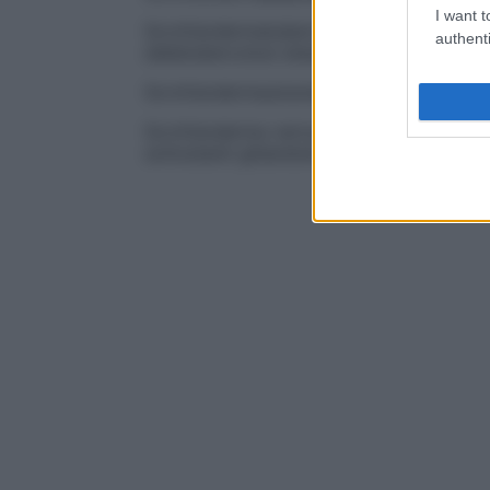
I want t
Scrofuloderma
tubercoloso
Tubercolosi
de
authenti
dallatubercolosi stessa.
Scrofuloderma
ulcerativo
Ulcerazione
dell
Scrofuloderma verrucoso
Tubercolosi
verr
sottostanti ghiandole sede di
tubercolosi
.