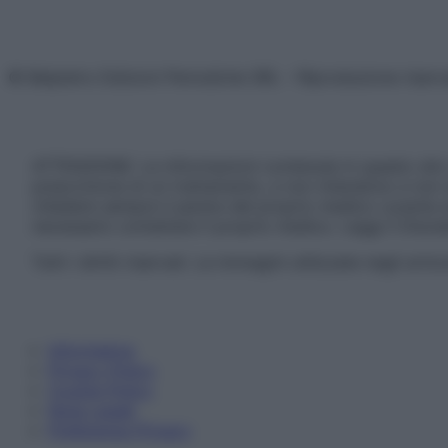
© Belpietro Edizioni Periodiche SRL – Riproduzione riser
ATTENZIONE: Le informazioni contenute in questo sito 
prescrizione di un trattamento, e non intendono e non 
chiedere sempre il parere del proprio medico curante e/o
necessario contattare il proprio medico. Leggi il Discl
Tutti i diritti riservati. Le immagini utilizzate negli ar
Informativa
Privacy Policy
Cookie Policy
Note Legali
Preferenze Privacy