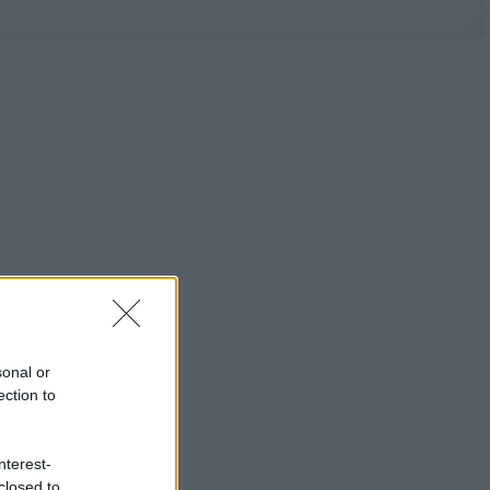
sonal or
ection to
nterest-
closed to