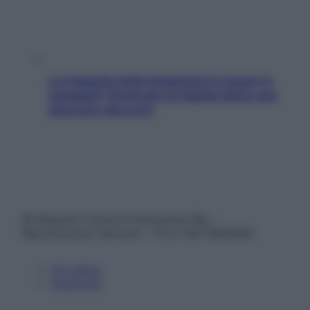
La trappola della dopamina ti segue in
spiaggia? Strategie di digital detox per
staccare davvero
© Belpietro Edizioni Periodiche SRL –
Riproduzione riservata – P.Iva 13673600964
Chi siamo
Pubblicità