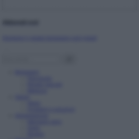
Abbonati ora!
Starbene ti regala benessere ogni mese!
Benessere
Psicologia
Rimedi naturali
Bellezza
Salute
News
Problemi e soluzioni
Alimentazione
Mangiare sano
Diete
Ricette