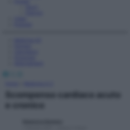
Fitness
Sport
Esercizi
Video
Podcast
Medicina AZ
Farmaci
Calcolatori
Oroscopo
Abbonamenti
Facebook
X
Instagram
Home
»
Medicina A-Z
Scompenso cardiaco acuto
e cronico
Redazione Starbene
1 Gennaio 2025 – Lettura 2 minuti