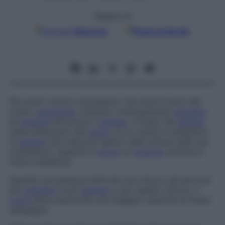
Seguici su
Google
Discover
Fonti preferite
Per poter vivere è necessario che tutte le parti del
nostro
organismo
ricevano continuamente
ossigeno
ed
energia
attraverso il
sangue
. Il flusso del
sangue
viene assicurato dal
cuore
, le cui cavità si riempiono
di
sangue
che viene poi spinto nelle arterie dalle sue
contrazioni, essendo il
cuore
un
muscolo
potente e
molto resistente.
Quando una persona affronta uno sforzo, gli servono
più
ossigeno
e più
energia
e, per questo motivo, il
cuore
deve assicurare una maggior quantità di flusso
sanguigno.