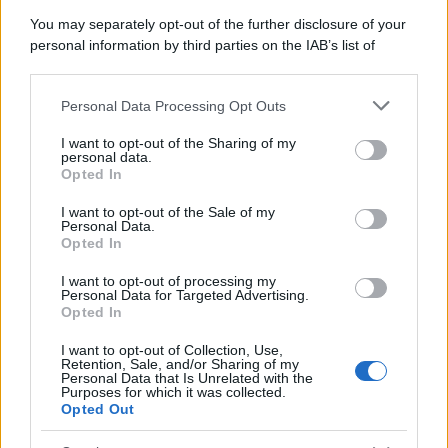
You may separately opt-out of the further disclosure of your
personal information by third parties on the IAB’s list of
downstream participants.
Personal Data Processing Opt Outs
This information may also be disclosed by us to third parties
on the IAB’s List of Downstream Participants that may further
I want to opt-out of the Sharing of my
disclose it to other third parties.
personal data.
Opted In
Please note that this website/app uses one or more Google
services and may gather and store information including but
I want to opt-out of the Sale of my
Personal Data.
not limited to your visit or usage behaviour. You may click to
Opted In
grant or deny consent to Google and its third-party tags to
use your data for below specified purposes in below Google
I want to opt-out of processing my
consent section.
Personal Data for Targeted Advertising.
Opted In
I want to opt-out of Collection, Use,
Retention, Sale, and/or Sharing of my
Personal Data that Is Unrelated with the
Purposes for which it was collected.
Opted Out