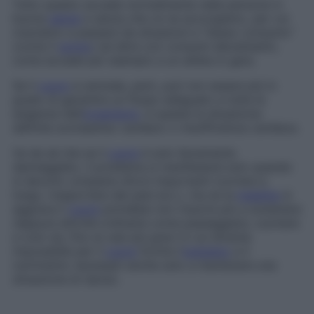
Tutto questo accade normalmente nelle persone in
buona
salute
e senza che ce ne accorgiamo, per cui
riusciamo a passare da situazioni a “basso consumo”
(come il
sonno
) ad altre con consumi elevatissimi,
come accade per esempio a un atleta in gara.
Se il
cuore
si ammala, però, può non essere più in
grado di garantire un flusso adeguato a tutte le
esigenze dell’
organismo
: è questa la situazione
definita
scompenso cardiaco
o
insufficienza cardiaca
.
Va da sé che se il
cuore
è solo lievemente
danneggiato, il problema si manifesterà solo quando
si devono compiere sforzi importanti (correre a
lungo, trasportare dei pesi ecc.), ma se la
malattia
si
aggrava il
cuore
potrebbe non riuscire più a sostenere
neppure attività ordinarie come passeggiare, cucinare
e così via, fino ai casi più gravi in cui diventa
impossibile per il
cuore
fornire l’
ossigeno
e il
nutrimento necessari anche solo a mantenere una
situazione di riposo.