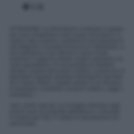
Facebook
X
Instagram
ATTENZIONE: Le informazioni contenute in questo
sito sono presentate a solo scopo informativo, in
nessun caso possono costituire la formulazione di
una diagnosi o la prescrizione di un trattamento, e
non intendono e non devono in alcun modo
sostituire il rapporto diretto medico-paziente o la
visita specialistica. Si raccomanda di chiedere
sempre il parere del proprio medico curante e/o di
specialisti riguardo qualsiasi indicazione riportata.
Se si hanno dubbi o quesiti sull’uso di un farmaco
è necessario contattare il proprio medico. Leggi il
Disclaimer »
Tutti i diritti riservati. Le immagini utilizzate negli
articoli sono di proprietà dell’editore o concesse
in licenza per l’uso. È vietata la riproduzione non
autorizzata.