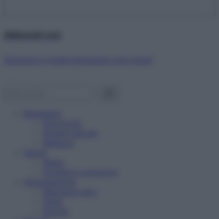
Abbonati ora!
Starbene ti regala benessere ogni mese!
Benessere
Psicologia
Rimedi naturali
Bellezza
Salute
News
Problemi e soluzioni
Alimentazione
Mangiare sano
Diete
Ricette