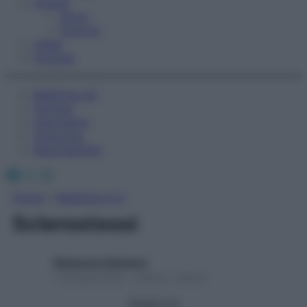
Fitness
Sport
Esercizi
Video
Podcast
Medicina AZ
Farmaci
Calcolatori
Oroscopo
Abbonamenti
Facebook
X
Instagram
Home
»
Medicina A-Z
Sclerosteosi
Redazione Starbene
1 Gennaio 2025 – Lettura 1 minuto
Seguici su