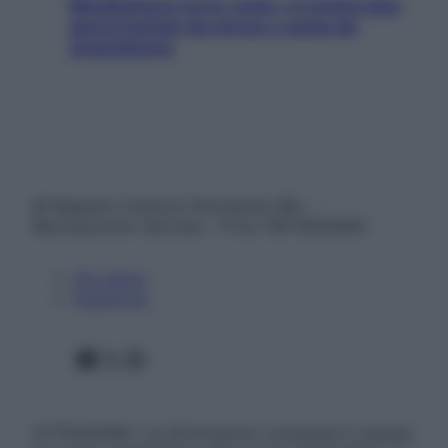
Mindfulness tra le vette: a Cortina due
giorni lontani da stress e ansia da
smartphone
© Belpietro Edizioni Periodiche SRL –
Riproduzione riservata – P.Iva 13673600964
Chi siamo
Pubblicità
Facebook
X
Instagram
ATTENZIONE: Le informazioni contenute in questo