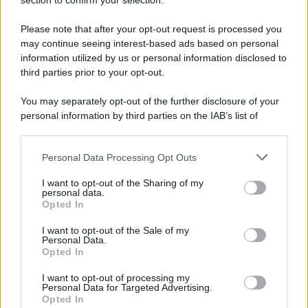
Note Legali
section to confirm your selection.
Preferenze Privacy
Please note that after your opt-out request is processed you
may continue seeing interest-based ads based on personal
information utilized by us or personal information disclosed to
third parties prior to your opt-out.
You may separately opt-out of the further disclosure of your
personal information by third parties on the IAB’s list of
downstream participants.
Personal Data Processing Opt Outs
This information may also be disclosed by us to third parties
on the IAB’s List of Downstream Participants that may further
I want to opt-out of the Sharing of my
disclose it to other third parties.
personal data.
Opted In
Please note that this website/app uses one or more Google
services and may gather and store information including but
I want to opt-out of the Sale of my
Personal Data.
not limited to your visit or usage behaviour. You may click to
Opted In
grant or deny consent to Google and its third-party tags to
use your data for below specified purposes in below Google
I want to opt-out of processing my
consent section.
Personal Data for Targeted Advertising.
Opted In