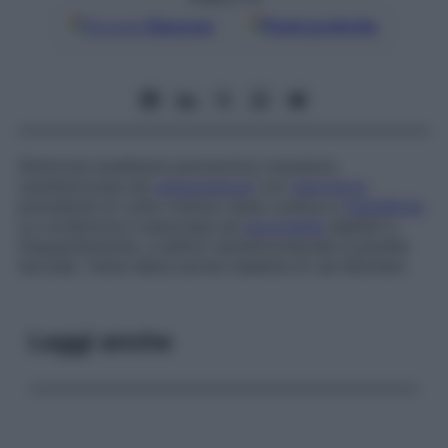
Google
Discover
Fonti preferite
Sindrome ereditaria autosomica recessiva
caratterizzata da
osteosclerosi
con
iperostosi
prevalente di volta cranica, base cranica e
mandibola
.
La condizione è associata ad
anormalità
digitali e,
frequentemente, a deficit sensitivoneurale e paralisi
facciale. Viene detta anche
malattia di van Buchem
.
Leggi anche