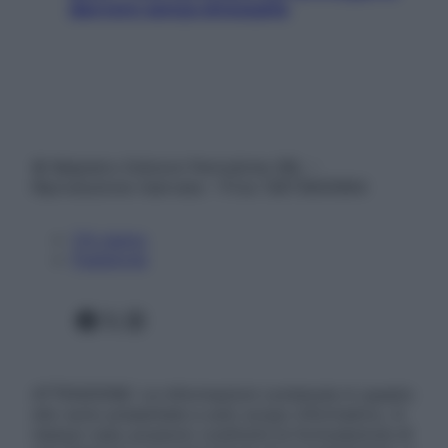
davvero senza stressarla
© Belpietro Edizioni Periodiche SRL –
Riproduzione riservata – P.Iva 13673600964
Chi siamo
Pubblicità
Facebook
X
Instagram
ATTENZIONE: Le informazioni contenute in questo
sito sono presentate a solo scopo informativo, in
nessun caso possono costituire la formulazione di