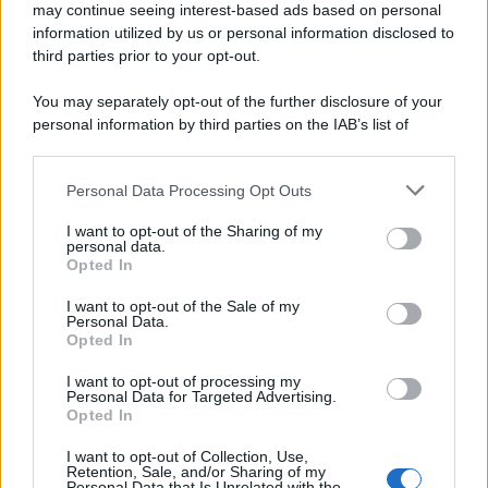
may continue seeing interest-based ads based on personal
information utilized by us or personal information disclosed to
third parties prior to your opt-out.
You may separately opt-out of the further disclosure of your
personal information by third parties on the IAB’s list of
downstream participants.
Personal Data Processing Opt Outs
This information may also be disclosed by us to third parties
on the IAB’s List of Downstream Participants that may further
I want to opt-out of the Sharing of my
disclose it to other third parties.
personal data.
Opted In
Please note that this website/app uses one or more Google
services and may gather and store information including but
I want to opt-out of the Sale of my
Personal Data.
not limited to your visit or usage behaviour. You may click to
Opted In
grant or deny consent to Google and its third-party tags to
use your data for below specified purposes in below Google
I want to opt-out of processing my
consent section.
Personal Data for Targeted Advertising.
Opted In
I want to opt-out of Collection, Use,
Retention, Sale, and/or Sharing of my
Personal Data that Is Unrelated with the