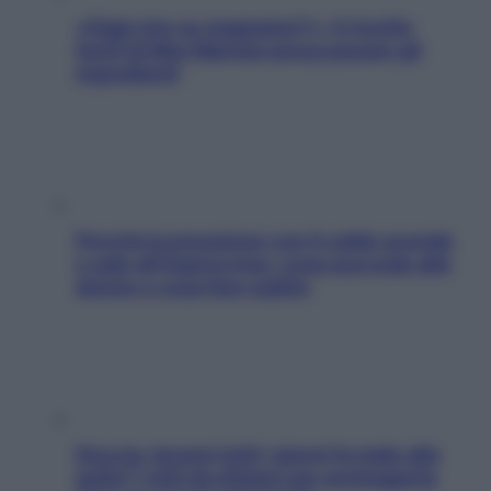
«Oggi che se magnamo?»: 4 ricette
facili di Max Mariola senza pesare gli
ingredienti
Perché la pressione con il caldo scende
e sale all’improvviso: cosa succede alle
donne e cosa fare subito
Doccia, lavarsi tutti i giorni fa male alla
pelle? I miti da sfatare per proteggerla