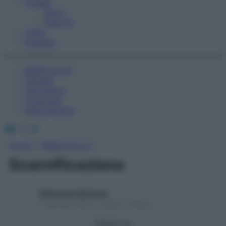
Fitness
Sport
Esercizi
Video
Podcast
Medicina AZ
Farmaci
Calcolatori
Oroscopo
Abbonamenti
Facebook
X
Instagram
Home
»
Medicina A-Z
Scarnificazione
Redazione Starbene
1 Gennaio 2025 – Lettura 1 minuto
Seguici su