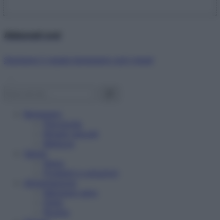
Abbonati ora!
Starbene ti regala benessere ogni mese!
Benessere
Psicologia
Rimedi naturali
Bellezza
Salute
News
Problemi e soluzioni
Alimentazione
Mangiare sano
Diete
Ricette