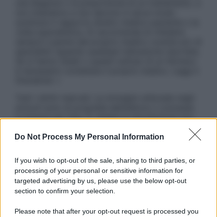
una diagnosi o la prescrizione di un trattamento, e
non intendono e non devono in alcun modo
sostituire il rapporto diretto medico-paziente o la
visita specialistica. Si raccomanda di chiedere
sempre il parere del proprio medico curante e/o di
specialisti riguardo qualsiasi indicazione riportata.
Se si hanno dubbi o quesiti sull’uso di un farmaco
è necessario contattare il proprio medico. Leggi il
Disclaimer »
Tutti i diritti riservati. Le immagini utilizzate negli
articoli sono di proprietà dell’editore o concesse
in licenza per l’uso. È vietata la riproduzione non
autorizzata.
Do Not Process My Personal Information
If you wish to opt-out of the sale, sharing to third parties, or
Informativa
processing of your personal or sensitive information for
Privacy Policy
targeted advertising by us, please use the below opt-out
Cookie Policy
section to confirm your selection.
Note Legali
Preferenze Privacy
Please note that after your opt-out request is processed you