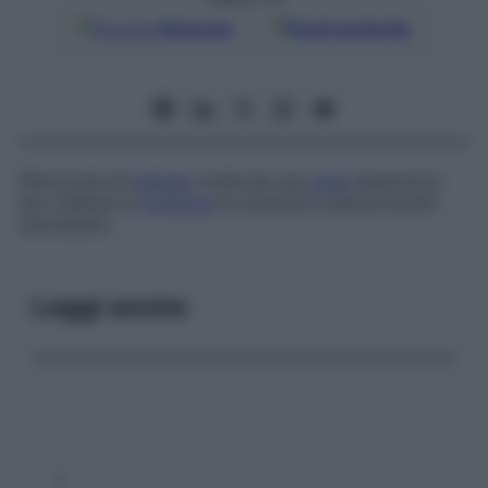
Google
Discover
Fonti preferite
Rimozione di
tessuto
molle da una
zona
anatomica
per mettere in
evidenza
le strutture osteoarticolari
sottostanti.
Leggi anche