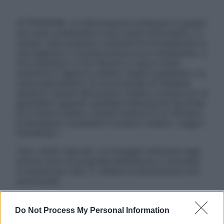
ATTENZIONE: Le informazioni contenute in questo
sito sono presentate a solo scopo informativo, in
nessun caso possono costituire la formulazione di
una diagnosi o la prescrizione di un trattamento, e
non intendono e non devono in alcun modo
sostituire il rapporto diretto medico-paziente o la
visita specialistica. Si raccomanda di chiedere
sempre il parere del proprio medico curante e/o di
specialisti riguardo qualsiasi indicazione riportata.
Se si hanno dubbi o quesiti sull’uso di un farmaco
è necessario contattare il proprio medico. Leggi il
Disclaimer »
Tutti i diritti riservati. Le immagini utilizzate negli
articoli sono di proprietà dell’editore o concesse
in licenza per l’uso. È vietata la riproduzione non
autorizzata.
Do Not Process My Personal Information