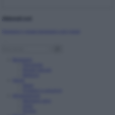
Abbonati ora!
Starbene ti regala benessere ogni mese!
Benessere
Psicologia
Rimedi naturali
Bellezza
Salute
News
Problemi e soluzioni
Alimentazione
Mangiare sano
Diete
Ricette