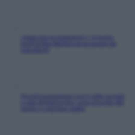
«Oggi che se magnamo?»: 4 ricette
facili di Max Mariola senza pesare gli
ingredienti
Perché la pressione con il caldo scende
e sale all’improvviso: cosa succede alle
donne e cosa fare subito