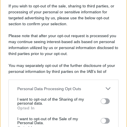
Informativa
Privacy Policy
If you wish to opt-out of the sale, sharing to third parties, or
Cookie Policy
processing of your personal or sensitive information for
Note Legali
targeted advertising by us, please use the below opt-out
Preferenze Privacy
section to confirm your selection.
Please note that after your opt-out request is processed you
may continue seeing interest-based ads based on personal
information utilized by us or personal information disclosed to
third parties prior to your opt-out.
You may separately opt-out of the further disclosure of your
personal information by third parties on the IAB’s list of
downstream participants.
Personal Data Processing Opt Outs
This information may also be disclosed by us to third parties
on the IAB’s List of Downstream Participants that may further
I want to opt-out of the Sharing of my
disclose it to other third parties.
personal data.
Opted In
Please note that this website/app uses one or more Google
services and may gather and store information including but
I want to opt-out of the Sale of my
Personal Data.
not limited to your visit or usage behaviour. You may click to