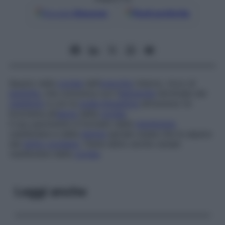
Google
Discover
Fonti preferite
Spazio nella
coclea
dell’
orecchio
interno, ricco di
perilinfa
, che comunica con l’
estremità
terminale del
vestibolo
e con la
scala timpanica
attraverso l’e­
licotrema all’
apice
della
coclea
.
Il suo pavimento è formato dalla
membrana
vestibolare e dalla
lamina
spirale ossea che la separa
dal
dotto cocleare
. Viene detto anche
canale
vestibolare della
coclea
.
Leggi anche