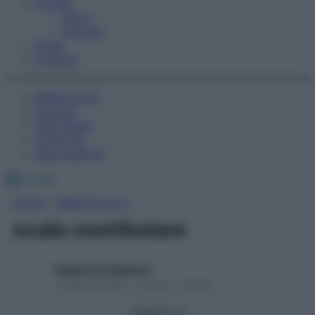
Fitness
Sport
Esercizi
Video
Podcast
Medicina AZ
Farmaci
Calcolatori
Oroscopo
Abbonamenti
Facebook
X
Instagram
Home
»
Medicina A-Z
scala vestibolare
Redazione Starbene
1 Gennaio 2025 – Lettura 1 minuto
Seguici su