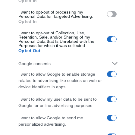
Opted In
grant or deny consent to Google and its third-party tags to
use your data for below specified purposes in below Google
I want to opt-out of processing my
consent section.
Personal Data for Targeted Advertising.
Opted In
I want to opt-out of Collection, Use,
Retention, Sale, and/or Sharing of my
Personal Data that Is Unrelated with the
Purposes for which it was collected.
Opted Out
Google consents
I want to allow Google to enable storage
related to advertising like cookies on web or
device identifiers in apps.
I want to allow my user data to be sent to
Google for online advertising purposes.
I want to allow Google to send me
personalized advertising.