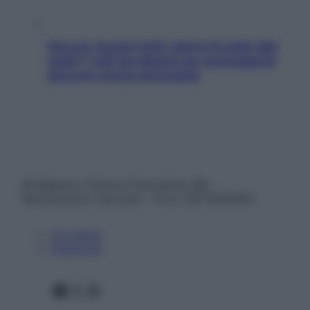
Doccia, lavarsi tutti i giorni fa male alla
pelle? I miti da sfatare per proteggerla
davvero senza stressarla
© Belpietro Edizioni Periodiche SRL –
Riproduzione riservata – P.Iva 13673600964
Chi siamo
Pubblicità
Facebook
X
Instagram