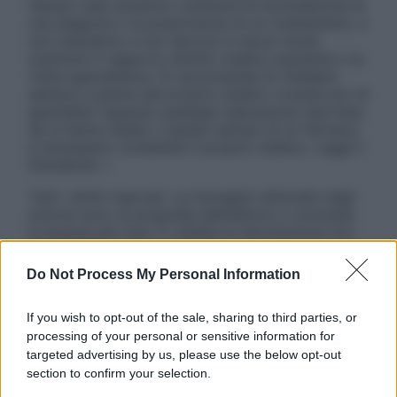
nessun caso possono costituire la formulazione di
una diagnosi o la prescrizione di un trattamento, e
non intendono e non devono in alcun modo
sostituire il rapporto diretto medico-paziente o la
visita specialistica. Si raccomanda di chiedere
sempre il parere del proprio medico curante e/o di
specialisti riguardo qualsiasi indicazione riportata.
Se si hanno dubbi o quesiti sull’uso di un farmaco
è necessario contattare il proprio medico. Leggi il
Disclaimer »
Tutti i diritti riservati. Le immagini utilizzate negli
articoli sono di proprietà dell’editore o concesse
in licenza per l’uso. È vietata la riproduzione non
autorizzata.
Do Not Process My Personal Information
If you wish to opt-out of the sale, sharing to third parties, or
Informativa
processing of your personal or sensitive information for
Privacy Policy
targeted advertising by us, please use the below opt-out
Cookie Policy
section to confirm your selection.
Note Legali