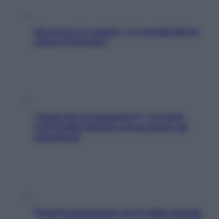
Sicurezza al volante: i 5 consigli dell’ex
pilota di Formula 1
«Oggi che se magnamo?»: 4 ricette
facili di Max Mariola senza pesare gli
ingredienti
Perché la pressione con il caldo scende