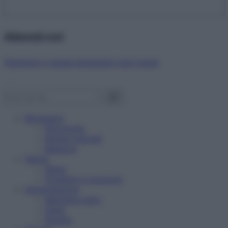
Abbonati ora!
Starbene ti regala benessere ogni mese!
Benessere
Psicologia
Rimedi naturali
Bellezza
Salute
News
Problemi e soluzioni
Alimentazione
Mangiare sano
Diete
Ricette