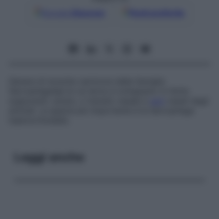
Google
Discover
Fonti preferite
Genere di mosche carnivore della famiglia
Sarcophagidae
le cui larve si sviluppano in ferite
suppuranti, ulcere, o transito nasale e
seni
nasali degli
animali. La specie più importante è la
Sarcophaga
haemorrhoidalis.
Leggi anche