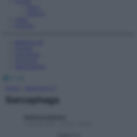
Fitness
Sport
Esercizi
Video
Podcast
Medicina AZ
Farmaci
Calcolatori
Oroscopo
Abbonamenti
Facebook
X
Instagram
Home
»
Medicina A-Z
Sarcophaga
Redazione Starbene
1 Gennaio 2025 – Lettura 1 minuto
Seguici su