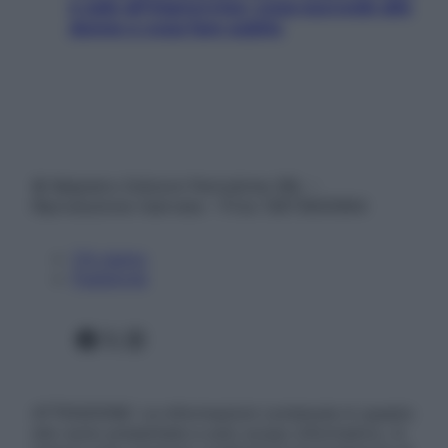
e sale all’improvviso: cosa succede alle
donne e cosa fare subito
© Belpietro Edizioni Periodiche SRL –
Riproduzione riservata – P.Iva 13673600964
Chi siamo
Pubblicità
Facebook
X
Instagram
ATTENZIONE: Le informazioni contenute in questo
sito sono presentate a solo scopo informativo, in