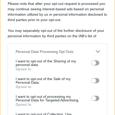
Preferenze Privacy
Please note that after your opt-out request is processed you
may continue seeing interest-based ads based on personal
information utilized by us or personal information disclosed to
third parties prior to your opt-out.
You may separately opt-out of the further disclosure of your
personal information by third parties on the IAB’s list of
downstream participants.
Personal Data Processing Opt Outs
This information may also be disclosed by us to third parties
on the IAB’s List of Downstream Participants that may further
I want to opt-out of the Sharing of my
disclose it to other third parties.
personal data.
Opted In
Please note that this website/app uses one or more Google
services and may gather and store information including but
I want to opt-out of the Sale of my
Personal Data.
not limited to your visit or usage behaviour. You may click to
Opted In
grant or deny consent to Google and its third-party tags to
use your data for below specified purposes in below Google
I want to opt-out of processing my
consent section.
Personal Data for Targeted Advertising.
Opted In
I want to opt-out of Collection, Use,