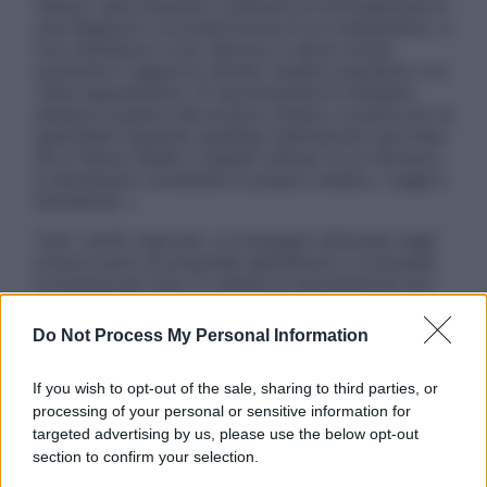
nessun caso possono costituire la formulazione di
una diagnosi o la prescrizione di un trattamento, e
non intendono e non devono in alcun modo
sostituire il rapporto diretto medico-paziente o la
visita specialistica. Si raccomanda di chiedere
sempre il parere del proprio medico curante e/o di
specialisti riguardo qualsiasi indicazione riportata.
Se si hanno dubbi o quesiti sull’uso di un farmaco
è necessario contattare il proprio medico. Leggi il
Disclaimer »
Tutti i diritti riservati. Le immagini utilizzate negli
articoli sono di proprietà dell’editore o concesse
in licenza per l’uso. È vietata la riproduzione non
autorizzata.
Do Not Process My Personal Information
If you wish to opt-out of the sale, sharing to third parties, or
Informativa
processing of your personal or sensitive information for
Privacy Policy
targeted advertising by us, please use the below opt-out
Cookie Policy
section to confirm your selection.
Note Legali