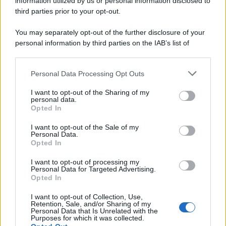
information utilized by us or personal information disclosed to
third parties prior to your opt-out.
You may separately opt-out of the further disclosure of your
personal information by third parties on the IAB’s list of
downstream participants.
Personal Data Processing Opt Outs
This information may also be disclosed by us to third parties
on the IAB’s List of Downstream Participants that may further
I want to opt-out of the Sharing of my
disclose it to other third parties.
personal data.
Opted In
Please note that this website/app uses one or more Google
services and may gather and store information including but
I want to opt-out of the Sale of my
Personal Data.
not limited to your visit or usage behaviour. You may click to
Opted In
grant or deny consent to Google and its third-party tags to
use your data for below specified purposes in below Google
I want to opt-out of processing my
consent section.
Personal Data for Targeted Advertising.
Opted In
I want to opt-out of Collection, Use,
Retention, Sale, and/or Sharing of my
Personal Data that Is Unrelated with the
Purposes for which it was collected.