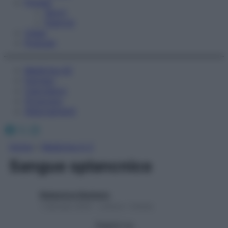
Fitness
Sport
Esercizi
Video
Podcast
Medicina AZ
Farmaci
Calcolatori
Oroscopo
Abbonamenti
Facebook
X
Instagram
Home
»
Medicina A-Z
Sangue splancnico
Redazione Starbene
1 Gennaio 2025 – Lettura 1 minuto
Seguici su