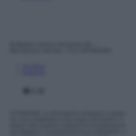
© Belpietro Edizioni Periodiche SRL –
Riproduzione riservata – P.Iva 13673600964
Chi siamo
Pubblicità
Facebook
X
Instagram
ATTENZIONE: Le informazioni contenute in questo
sito sono presentate a solo scopo informativo, in
nessun caso possono costituire la formulazione di
una diagnosi o la prescrizione di un trattamento, e