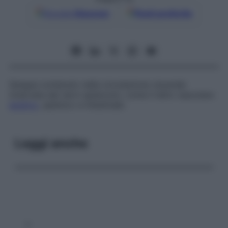
Google
Discover
Fonti preferite
Sangue contenuto nella circolazione viscerale
innervata dai nervi splancnici, come il letto vascolare
epatico
, splenico e intestinale.
Leggi anche