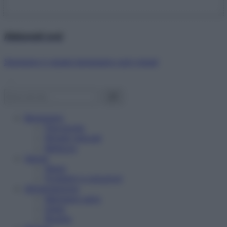
Abbonati ora!
Starbene ti regala benessere ogni mese!
Benessere
Psicologia
Rimedi naturali
Bellezza
Salute
News
Problemi e soluzioni
Alimentazione
Mangiare sano
Diete
Ricette