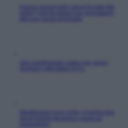
Doccia, lavarsi tutti i giorni fa male alla
pelle? I miti da sfatare per proteggerla
davvero senza stressarla
Aria condizionata: usala così, senza
rischiare raffreddore & Co.
Mindfulness tra le vette: a Cortina due
giorni lontani da stress e ansia da
smartphone