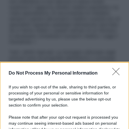
non intendono e non devono in alcun modo
sostituire il rapporto diretto medico-paziente o la
visita specialistica. Si raccomanda di chiedere
sempre il parere del proprio medico curante e/o di
specialisti riguardo qualsiasi indicazione riportata.
Se si hanno dubbi o quesiti sull’uso di un farmaco
è necessario contattare il proprio medico. Leggi il
Disclaimer »
Tutti i diritti riservati. Le immagini utilizzate negli
articoli sono di proprietà dell’editore o concesse
in licenza per l’uso. È vietata la riproduzione non
autorizzata.
Do Not Process My Personal Information
If you wish to opt-out of the sale, sharing to third parties, or
processing of your personal or sensitive information for
Informativa
targeted advertising by us, please use the below opt-out
Privacy Policy
section to confirm your selection.
Cookie Policy
Note Legali
Please note that after your opt-out request is processed you
Preferenze Privacy
may continue seeing interest-based ads based on personal