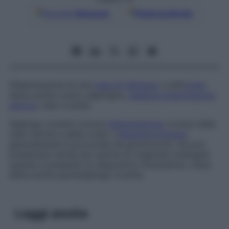
Google
Discover
Fonti preferite
Infiammazione di una
tuba di Falloppio
e dell’
ovaio
,
detta anche
ovario-salpingite,
malattia infiammatoria
pelvica
, tubo-ovarite.
Salpingo-ovarite cronica
Infiammazione
cronica delle
tube uterine e delle ovaie. L’
infezione primaria
generalmente è provocata da gonococchi, ma può
presentarsi anche per azione di organismi endogeni
quando è presente un dispositivo intrauterino; viene
detta anche
pachisalpingo-ovarite
.
Leggi anche