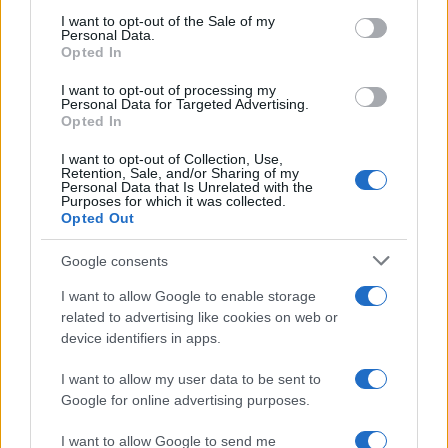
services and may gather and store information including but
I want to opt-out of the Sale of my
Personal Data.
not limited to your visit or usage behaviour. You may click to
Opted In
grant or deny consent to Google and its third-party tags to
use your data for below specified purposes in below Google
I want to opt-out of processing my
consent section.
Personal Data for Targeted Advertising.
Opted In
I want to opt-out of Collection, Use,
Retention, Sale, and/or Sharing of my
Personal Data that Is Unrelated with the
Purposes for which it was collected.
Opted Out
Google consents
I want to allow Google to enable storage
related to advertising like cookies on web or
device identifiers in apps.
I want to allow my user data to be sent to
Google for online advertising purposes.
I want to allow Google to send me