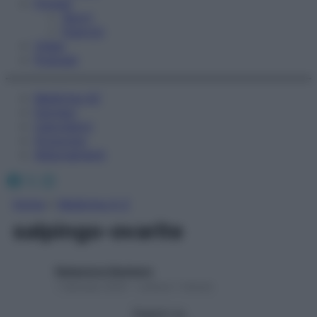
Fitness
Sport
Esercizi
Video
Podcast
Medicina AZ
Farmaci
Calcolatori
Oroscopo
Abbonamenti
Facebook
X
Instagram
Home
»
Medicina A-Z
salpingo-ovarite
Redazione Starbene
1 Gennaio 2025 – Lettura 1 minuto
Seguici su