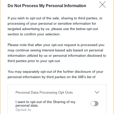
Do Not Process My Personal Information
Informativa
Privacy Policy
If you wish to opt-out of the sale, sharing to third parties, or
Cookie Policy
processing of your personal or sensitive information for
Note Legali
targeted advertising by us, please use the below opt-out
Preferenze Privacy
section to confirm your selection.
Please note that after your opt-out request is processed you
may continue seeing interest-based ads based on personal
information utilized by us or personal information disclosed to
third parties prior to your opt-out.
You may separately opt-out of the further disclosure of your
personal information by third parties on the IAB’s list of
downstream participants.
Personal Data Processing Opt Outs
This information may also be disclosed by us to third parties
on the IAB’s List of Downstream Participants that may further
I want to opt-out of the Sharing of my
disclose it to other third parties.
personal data.
Opted In
Please note that this website/app uses one or more Google