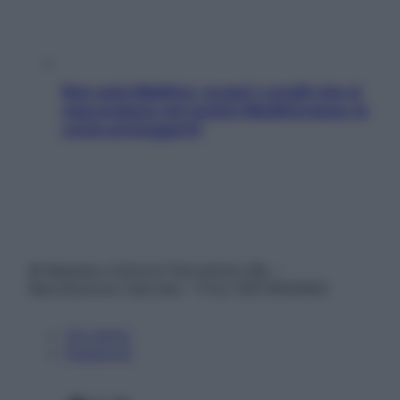
Non solo Maldive: scopri i coralli che si
nascondono nel nostro Mediterraneo (e
come proteggerli)
© Belpietro Edizioni Periodiche SRL –
Riproduzione riservata – P.Iva 13673600964
Chi siamo
Pubblicità