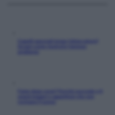
Capelli spezzati lungo l’attaccatura?
Scopri come risolvere l’annoso
problema
Fame dopo cena? Perché succede e 6
snack leggeri e appetitosi che non
rovinano il sonno