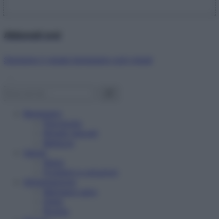
Abbonati ora!
Starbene ti regala benessere ogni mese!
Benessere
Psicologia
Rimedi naturali
Bellezza
Salute
News
Problemi e soluzioni
Alimentazione
Mangiare sano
Diete
Ricette