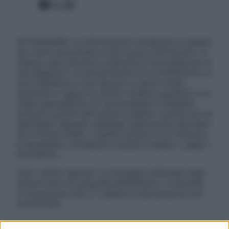
Facebook
X
Instagram
ATTENZIONE: Le informazioni contenute in questo
sito sono presentate a solo scopo informativo, in
nessun caso possono costituire la formulazione di
una diagnosi o la prescrizione di un trattamento, e
non intendono e non devono in alcun modo
sostituire il rapporto diretto medico-paziente o la
visita specialistica. Si raccomanda di chiedere
sempre il parere del proprio medico curante e/o di
specialisti riguardo qualsiasi indicazione riportata.
Se si hanno dubbi o quesiti sull’uso di un farmaco
è necessario contattare il proprio medico. Leggi il
Disclaimer »
Tutti i diritti riservati. Le immagini utilizzate negli
articoli sono di proprietà dell’editore o concesse
in licenza per l’uso. È vietata la riproduzione non
autorizzata.