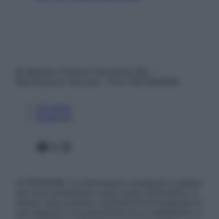
© Belpietro Edizioni Periodiche SRL –
Riproduzione riservata – P.Iva 13673600964
Chi siamo
Pubblicità
Facebook
X
Instagram
ATTENZIONE: Le informazioni contenute in questo
sito sono presentate a solo scopo informativo, in
nessun caso possono costituire la formulazione di
una diagnosi o la prescrizione di un trattamento, e