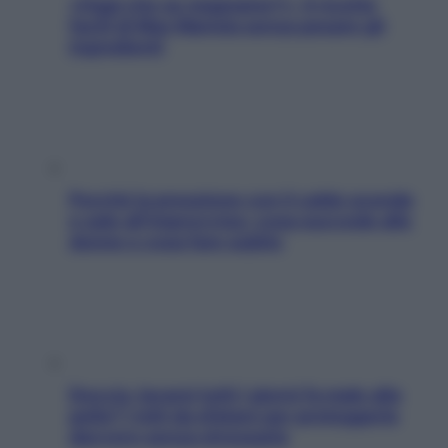
«Oggi che se magnamo?»: 4 ricette
facili di Max Mariola senza pesare gli
ingredienti
Perché la pressione con il caldo scende
e sale all’improvviso: cosa succede alle
donne e cosa fare subito
Doccia, lavarsi tutti i giorni fa male alla
pelle? I miti da sfatare per proteggerla
davvero senza stressarla