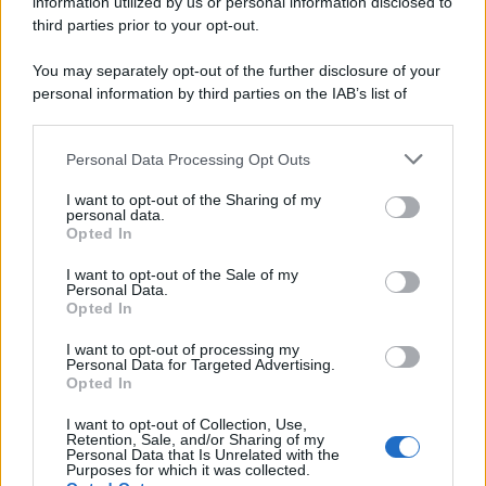
information utilized by us or personal information disclosed to
third parties prior to your opt-out.
You may separately opt-out of the further disclosure of your
personal information by third parties on the IAB’s list of
downstream participants.
Personal Data Processing Opt Outs
This information may also be disclosed by us to third parties
on the IAB’s List of Downstream Participants that may further
I want to opt-out of the Sharing of my
disclose it to other third parties.
personal data.
Opted In
Please note that this website/app uses one or more Google
services and may gather and store information including but
I want to opt-out of the Sale of my
Personal Data.
not limited to your visit or usage behaviour. You may click to
Opted In
grant or deny consent to Google and its third-party tags to
use your data for below specified purposes in below Google
I want to opt-out of processing my
consent section.
Personal Data for Targeted Advertising.
Opted In
I want to opt-out of Collection, Use,
Retention, Sale, and/or Sharing of my
Personal Data that Is Unrelated with the
Purposes for which it was collected.