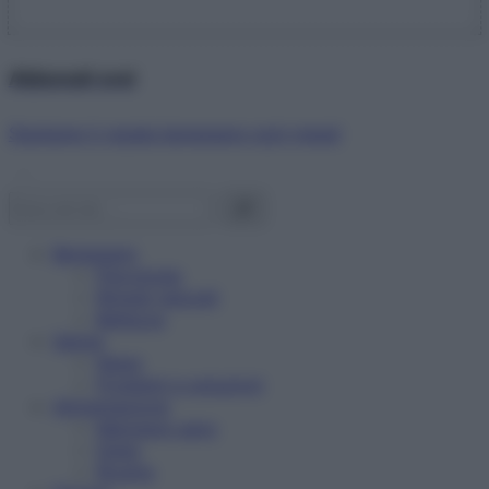
Abbonati ora!
Starbene ti regala benessere ogni mese!
Benessere
Psicologia
Rimedi naturali
Bellezza
Salute
News
Problemi e soluzioni
Alimentazione
Mangiare sano
Diete
Ricette