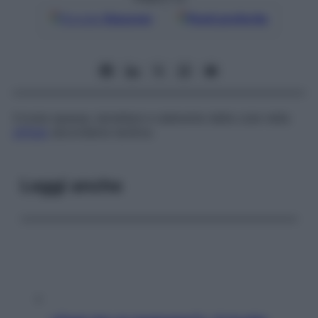
Google
Discover
Fonti preferite
Crosta spessa, lamellare e aderente della cute nella
sifilide
secondaria tardiva.
Leggi anche