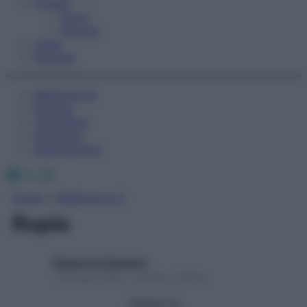
Fitness
Sport
Esercizi
Video
Podcast
Medicina AZ
Farmaci
Calcolatori
Oroscopo
Abbonamenti
Facebook
X
Instagram
Home
»
Medicina A-Z
Rupia
Redazione Starbene
1 Gennaio 2025 – Lettura 1 minuto
Seguici su