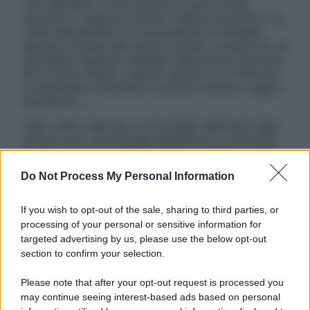
non intendono e non devono in alcun modo
sostituire il rapporto diretto medico-paziente o la
visita specialistica. Si raccomanda di chiedere
sempre il parere del proprio medico curante e/o di
specialisti riguardo qualsiasi indicazione riportata.
Se si hanno dubbi o quesiti sull’uso di un farmaco
è necessario contattare il proprio medico. Leggi il
Disclaimer »
Tutti i diritti riservati. Le immagini utilizzate negli
articoli sono di proprietà dell’editore o concesse
in licenza per l’uso. È vietata la riproduzione non
autorizzata.
Do Not Process My Personal Information
If you wish to opt-out of the sale, sharing to third parties, or
processing of your personal or sensitive information for
Informativa
targeted advertising by us, please use the below opt-out
Privacy Policy
section to confirm your selection.
Cookie Policy
Note Legali
Please note that after your opt-out request is processed you
Preferenze Privacy
may continue seeing interest-based ads based on personal