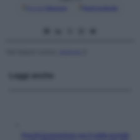
Google
Discover
Fonti preferite
Vedi Sjögren-Larsson,
sindrome
di
Leggi anche
Perché la pressione con il caldo scende