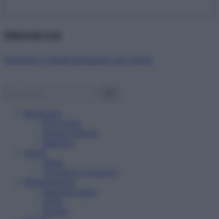
Abbonati ora!
Starbene ti regala benessere ogni mese!
Benessere
Psicologia
Rimedi naturali
Bellezza
Salute
News
Problemi e soluzioni
Alimentazione
Mangiare sano
Diete
Ricette