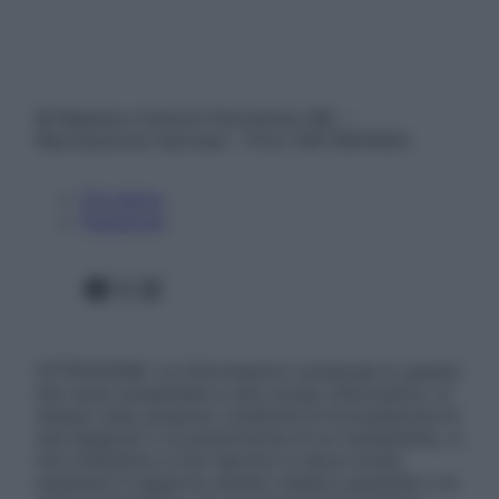
© Belpietro Edizioni Periodiche SRL –
Riproduzione riservata – P.Iva 13673600964
Chi siamo
Pubblicità
Facebook
X
Instagram
ATTENZIONE: Le informazioni contenute in questo
sito sono presentate a solo scopo informativo, in
nessun caso possono costituire la formulazione di
una diagnosi o la prescrizione di un trattamento, e
non intendono e non devono in alcun modo
sostituire il rapporto diretto medico-paziente o la