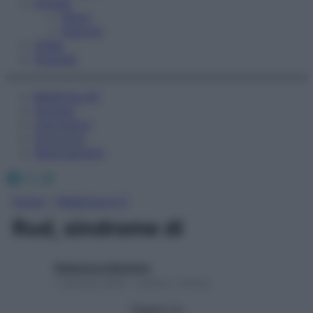
Fitness
Sport
Esercizi
Video
Podcast
Medicina AZ
Farmaci
Calcolatori
Oroscopo
Abbonamenti
Facebook
X
Instagram
Home
»
Medicina A-Z
Rud, sindrome di
Redazione Starbene
1 Gennaio 2025 – Lettura 1 minuto
Seguici su