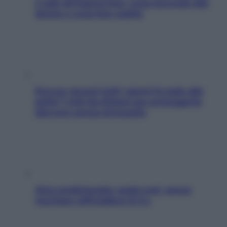
e sale all’improvviso: cosa succede alle
donne e cosa fare subito
Doccia, lavarsi tutti i giorni fa male alla
pelle? I miti da sfatare per proteggerla
davvero senza stressarla
Aria condizionata: usala così, senza
rischiare raffreddore & Co.