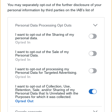
You may separately opt-out of the further disclosure of your
personal information by third parties on the IAB’s list of
downstream participants.
Personal Data Processing Opt Outs
This information may also be disclosed by us to third parties
on the IAB’s List of Downstream Participants that may further
I want to opt-out of the Sharing of my
disclose it to other third parties.
personal data.
Opted In
Please note that this website/app uses one or more Google
services and may gather and store information including but
I want to opt-out of the Sale of my
Personal Data.
not limited to your visit or usage behaviour. You may click to
Opted In
grant or deny consent to Google and its third-party tags to
use your data for below specified purposes in below Google
I want to opt-out of processing my
consent section.
Personal Data for Targeted Advertising.
Opted In
I want to opt-out of Collection, Use,
Retention, Sale, and/or Sharing of my
Personal Data that Is Unrelated with the
Purposes for which it was collected.
Opted Out
Google consents