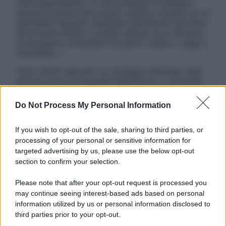
visita specialistica. Si raccomanda di chiedere
sempre il parere del proprio medico curante e/o di
specialisti riguardo qualsiasi indicazione riportata.
Se si hanno dubbi o quesiti sull’uso di un farmaco
è necessario contattare il proprio medico. Leggi il
Disclaimer »
Tutti i diritti riservati. Le immagini utilizzate negli
articoli sono di proprietà dell’editore o concesse
in licenza per l’uso. È vietata la riproduzione non
autorizzata.
Do Not Process My Personal Information
If you wish to opt-out of the sale, sharing to third parties, or
processing of your personal or sensitive information for
Informativa
targeted advertising by us, please use the below opt-out
Privacy Policy
section to confirm your selection.
Cookie Policy
Note Legali
Please note that after your opt-out request is processed you
Preferenze Privacy
may continue seeing interest-based ads based on personal
information utilized by us or personal information disclosed to
third parties prior to your opt-out.