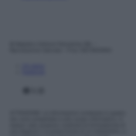
© Belpietro Edizioni Periodiche SRL –
Riproduzione riservata – P.Iva 13673600964
Chi siamo
Pubblicità
Facebook
X
Instagram
ATTENZIONE: Le informazioni contenute in questo
sito sono presentate a solo scopo informativo, in
nessun caso possono costituire la formulazione di
una diagnosi o la prescrizione di un trattamento, e