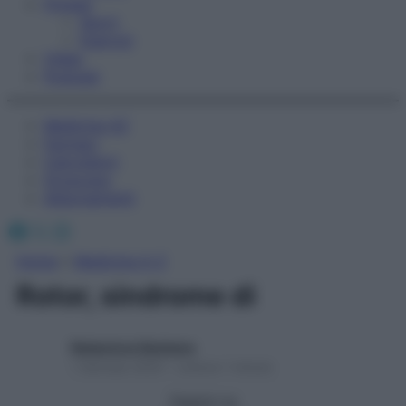
Fitness
Sport
Esercizi
Video
Podcast
Medicina AZ
Farmaci
Calcolatori
Oroscopo
Abbonamenti
Facebook
X
Instagram
Home
»
Medicina A-Z
Rotor, sindrome di
Redazione Starbene
1 Gennaio 2025 – Lettura 1 minuto
Seguici su