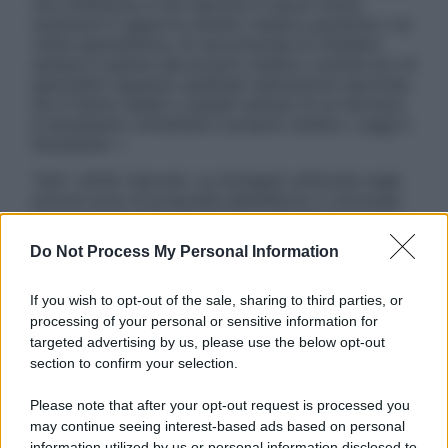
non intendono e non devono in alcun modo
sostituire il rapporto diretto medico-paziente o la
visita specialistica. Si raccomanda di chiedere
sempre il parere del proprio medico curante e/o di
specialisti riguardo qualsiasi indicazione riportata.
Se si hanno dubbi o quesiti sull’uso di un farmaco
è necessario contattare il proprio medico. Leggi il
Disclaimer »
Tutti i diritti riservati. Le immagini utilizzate negli
articoli sono di proprietà dell’editore o concesse
in licenza per l’uso. È vietata la riproduzione non
autorizzata.
Do Not Process My Personal Information
If you wish to opt-out of the sale, sharing to third parties, or
processing of your personal or sensitive information for
Informativa
targeted advertising by us, please use the below opt-out
Privacy Policy
section to confirm your selection.
Cookie Policy
Note Legali
Please note that after your opt-out request is processed you
Preferenze Privacy
may continue seeing interest-based ads based on personal
information utilized by us or personal information disclosed to