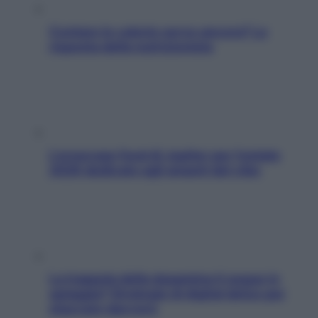
Contare le calorie serve ancora? La
risposta della nutrizionista
L’oroscopo food di Jupiter per l’estate
2026 dedicato agli amanti del cibo
La trappola della dopamina ti segue in
spiaggia? Strategie di digital detox per
staccare davvero