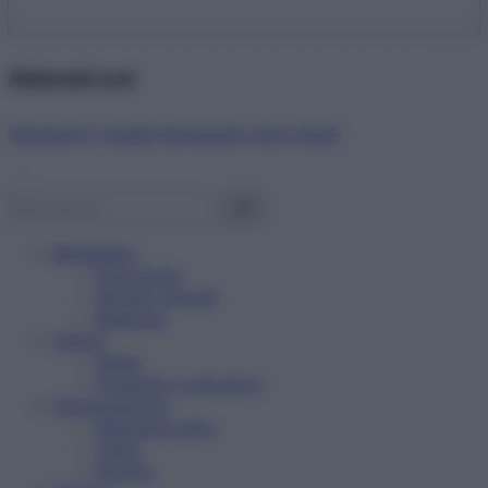
Abbonati ora!
Starbene ti regala benessere ogni mese!
Benessere
Psicologia
Rimedi naturali
Bellezza
Salute
News
Problemi e soluzioni
Alimentazione
Mangiare sano
Diete
Ricette