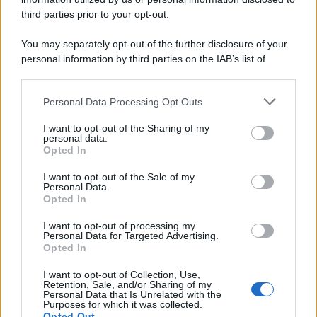
third parties prior to your opt-out.
You may separately opt-out of the further disclosure of your
personal information by third parties on the IAB’s list of
downstream participants.
Personal Data Processing Opt Outs
This information may also be disclosed by us to third parties
on the IAB’s List of Downstream Participants that may further
I want to opt-out of the Sharing of my
disclose it to other third parties.
personal data.
Opted In
Please note that this website/app uses one or more Google
services and may gather and store information including but
I want to opt-out of the Sale of my
Personal Data.
not limited to your visit or usage behaviour. You may click to
Opted In
grant or deny consent to Google and its third-party tags to
use your data for below specified purposes in below Google
I want to opt-out of processing my
consent section.
Personal Data for Targeted Advertising.
Opted In
I want to opt-out of Collection, Use,
Retention, Sale, and/or Sharing of my
Personal Data that Is Unrelated with the
Purposes for which it was collected.
Opted Out