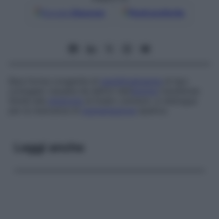
Google
Discover
Fonti preferite
Rara forma congenita di
iperbilirubinemia
di tipo
coniugato causata da deficit dell’
enzima
transferasi.
Simile alla
sindrome
di Dubin-Johnson, si distingue
per la mancanza di
pigmentazione
epatica.
Leggi anche