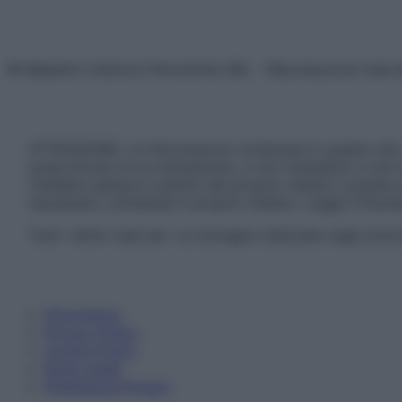
© Belpietro Edizioni Periodiche SRL – Riproduzione riser
ATTENZIONE: Le informazioni contenute in questo sito 
prescrizione di un trattamento, e non intendono e non 
chiedere sempre il parere del proprio medico curante e/o
necessario contattare il proprio medico. Leggi il Discl
Tutti i diritti riservati. Le immagini utilizzate negli ar
Informativa
Privacy Policy
Cookie Policy
Note Legali
Preferenze Privacy