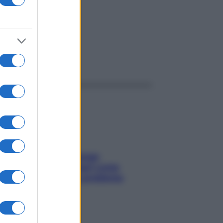
ggi anche
Capelli spezzati lungo
l’attaccatura? Scopri come
risolvere l’annoso problema