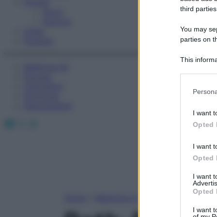
Fitness
third parties
Sport
Esercizi
You may sepa
Video
parties on t
Podcast
This informa
Medicina AZ
Participants
Farmaci
Calcolatori
Please note
Persona
Oroscopo
information 
Abbonamenti
deny consent
I want t
in below Go
Facebook
X
Instagram
Opted 
I want t
Opted 
I want 
Advertis
Opted 
Home
»
Medicina A-Z
I want t
of my P