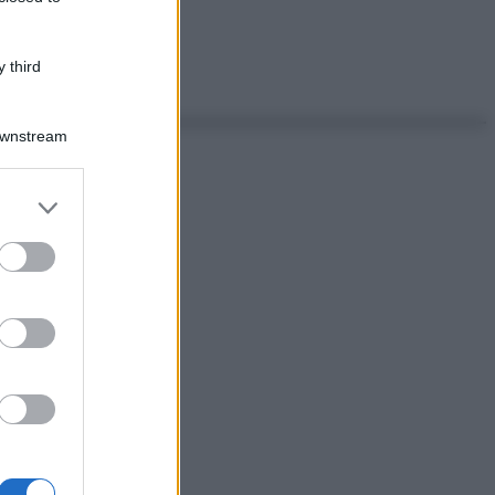
 third
Downstream
er and store
to grant or
ed purposes