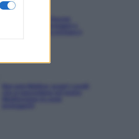
Fame dopo cena? Perché
succede e 6 snack leggeri e
appetitosi che non rovinano il
sonno
Non solo Maldive: scopri i coralli
che si nascondono nel nostro
Mediterraneo (e come
proteggerli)