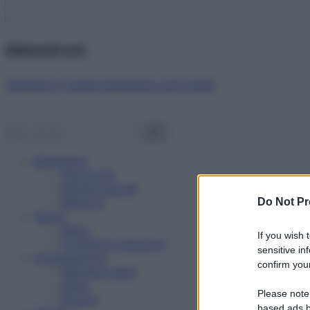
Abbonati ora!
Starbene ti regala benessere ogni mese!
Benessere
Psicologia
Rimedi naturali
Bellezza
Do Not Pr
Salute
News
If you wish 
Problemi e soluzioni
sensitive in
Alimentazione
confirm your
Mangiare sano
Diete
Please note
Ricette
based ads b