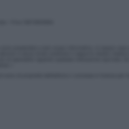
vata – P.Iva 13673600964
sono presentate a solo scopo informativo, in nessun caso p
devono in alcun modo sostituire il rapporto diretto medico-p
 di specialisti riguardo qualsiasi indicazione riportata. Se
aimer »
ticoli sono di proprietà dell’editore o concesse in licenza per 