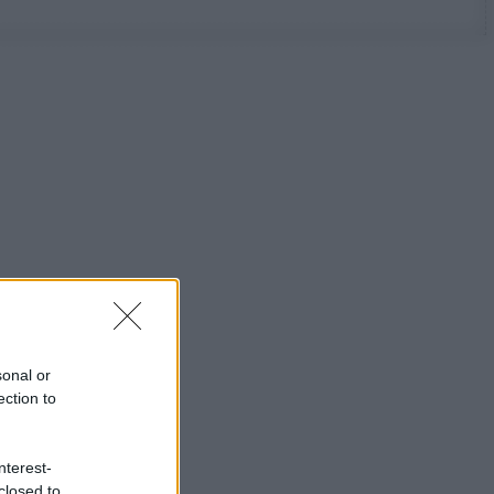
sonal or
ection to
nterest-
closed to