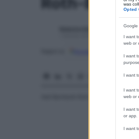
Roth-Bernhar
was col
Opted 
Google 
Redazione Starbene
1 Gennaio 2025 – Lettura 1 minuto
I want t
web or d
Google
Discover
Fon
Seguici su
I want t
purpose
I want 
I want t
Vedi Bernhardt-Roth,
parestesia
di
web or d
I want t
or app.
I want t