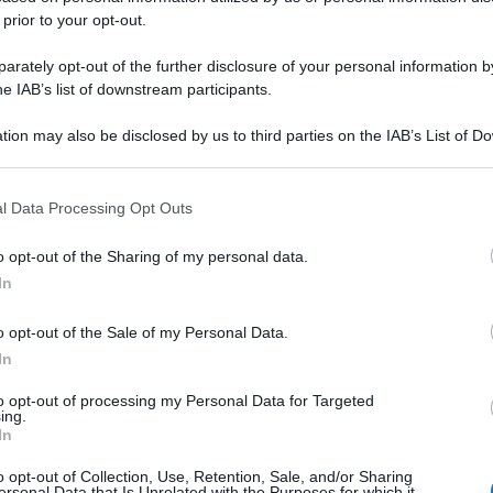
 prior to your opt-out.
rately opt-out of the further disclosure of your personal information by
he IAB’s list of downstream participants.
tion may also be disclosed by us to third parties on the IAB’s List of 
 that may further disclose it to other third parties.
 that this website/app uses one or more Google services and may gath
l Data Processing Opt Outs
including but not limited to your visit or usage behaviour. You may click 
 to Google and its third-party tags to use your data for below specifi
o opt-out of the Sharing of my personal data.
ogle consent section.
In
o opt-out of the Sale of my Personal Data.
In
to opt-out of processing my Personal Data for Targeted
ing.
In
o opt-out of Collection, Use, Retention, Sale, and/or Sharing
ersonal Data that Is Unrelated with the Purposes for which it