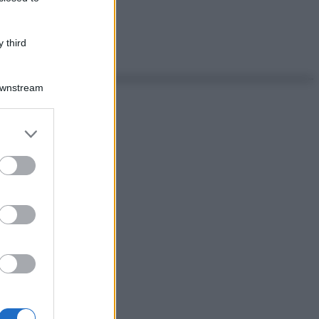
 third
Downstream
er and store
to grant or
ed purposes