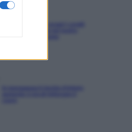
Non solo Maldive: scopri i coralli
che si nascondono nel nostro
Mediterraneo (e come
proteggerli)
In menopausa il rischio d’infarto
aumenta: è ora di rinforzare il
cuore