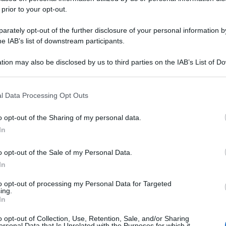
 prior to your opt-out.
rately opt-out of the further disclosure of your personal information by
he IAB’s list of downstream participants.
tion may also be disclosed by us to third parties on the IAB’s List of 
 that may further disclose it to other third parties.
 that this website/app uses one or more Google services and may gath
l Data Processing Opt Outs
including but not limited to your visit or usage behaviour. You may click 
 to Google and its third-party tags to use your data for below specifi
o opt-out of the Sharing of my personal data.
ogle consent section.
In
o opt-out of the Sale of my Personal Data.
In
to opt-out of processing my Personal Data for Targeted
ing.
In
o opt-out of Collection, Use, Retention, Sale, and/or Sharing
ersonal Data that Is Unrelated with the Purposes for which it