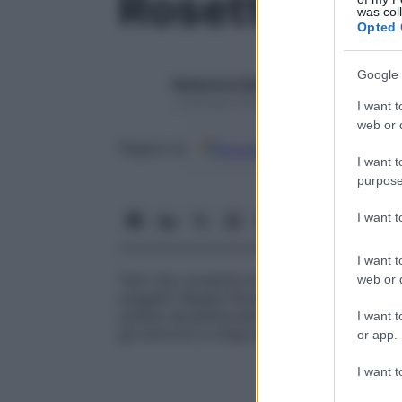
Rosette reuma
was col
Opted 
Google 
Redazione Starbene
1 Gennaio 2025 – Lettura 1 minuto
I want t
web or d
Google
Discover
Fon
Seguici su
I want t
purpose
I want 
I want t
Test che consente di dimostrare la positiv
web or d
soggetti Waaler-Rose negativi. Si effettua
umane sensibilizzate con emoagglutinine di 
I want t
gli eritrociti si dispongono in rosette.
or app.
I want t