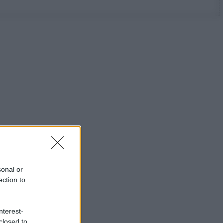
sonal or
ection to
nterest-
closed to