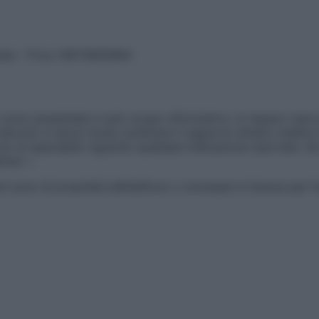
vata – P.Iva 13673600964
sono presentate a solo scopo informativo, in nessun caso p
devono in alcun modo sostituire il rapporto diretto medico-p
 di specialisti riguardo qualsiasi indicazione riportata. Se
aimer »
ticoli sono di proprietà dell’editore o concesse in licenza per 