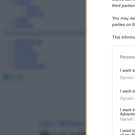
Fitness
third parties
Sport
Esercizi
You may sepa
Video
parties on t
Podcast
This informa
Medicina AZ
Participants
Farmaci
Calcolatori
Please note
Persona
Oroscopo
information 
Abbonamenti
deny consent
I want t
in below Go
Facebook
X
Instagram
Opted 
I want t
Opted 
I want 
Advertis
Opted 
Home
»
Medicina A-Z
I want t
of my P