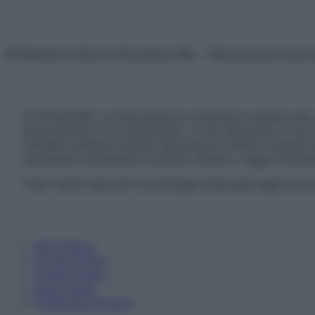
© Belpietro Edizioni Periodiche SRL – Riproduzione riser
ATTENZIONE: Le informazioni contenute in questo sito 
prescrizione di un trattamento, e non intendono e non 
chiedere sempre il parere del proprio medico curante e/o
necessario contattare il proprio medico. Leggi il Discl
Tutti i diritti riservati. Le immagini utilizzate negli ar
Informativa
Privacy Policy
Cookie Policy
Note Legali
Preferenze Privacy