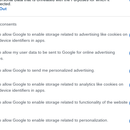
toidi, test delle
lected.
Out
consents
Le
o allow Google to enable storage related to advertising like cookies on
evice identifiers in apps.
ti preferite
o allow my user data to be sent to Google for online advertising
s.
to allow Google to send me personalized advertising.
o allow Google to enable storage related to analytics like cookies on
ità per il fattore reumatoide (IgM anti-Ig umane) nei
evice identifiers in apps.
 prelevando linfociti e incubandoli insieme a emazie
coniglio antieritrociti umani: in caso di positività,
o allow Google to enable storage related to functionality of the website
o allow Google to enable storage related to personalization.