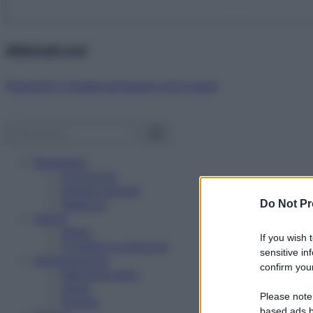
Abbonati ora!
Starbene ti regala benessere ogni mese!
Benessere
Psicologia
Rimedi naturali
Bellezza
Do Not Pr
Salute
News
If you wish 
Problemi e soluzioni
sensitive in
Alimentazione
confirm your
Mangiare sano
Diete
Please note
Ricette
based ads b