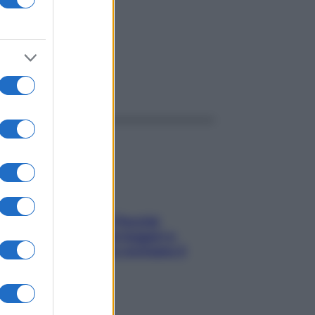
ggi anche
Fame dopo cena? Perché
succede e 6 snack leggeri e
appetitosi che non rovinano il
sonno