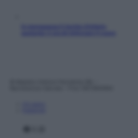
In menopausa il rischio d’infarto
aumenta: è ora di rinforzare il cuore
© Belpietro Edizioni Periodiche SRL –
Riproduzione riservata – P.Iva 13673600964
Chi siamo
Pubblicità
Facebook
X
Instagram