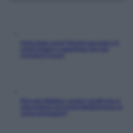
Fame dopo cena? Perché succede e 6
snack leggeri e appetitosi che non
rovinano il sonno
Non solo Maldive: scopri i coralli che si
nascondono nel nostro Mediterraneo (e
come proteggerli)