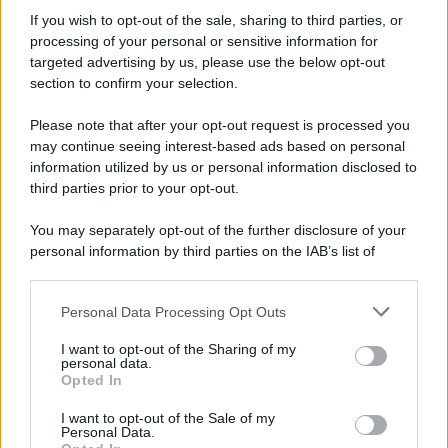
Informativa
Privacy Policy
If you wish to opt-out of the sale, sharing to third parties, or
Cookie Policy
processing of your personal or sensitive information for
Note Legali
targeted advertising by us, please use the below opt-out
Preferenze Privacy
section to confirm your selection.
Please note that after your opt-out request is processed you
may continue seeing interest-based ads based on personal
information utilized by us or personal information disclosed to
third parties prior to your opt-out.
You may separately opt-out of the further disclosure of your
personal information by third parties on the IAB’s list of
downstream participants.
Personal Data Processing Opt Outs
This information may also be disclosed by us to third parties
on the IAB’s List of Downstream Participants that may further
I want to opt-out of the Sharing of my
disclose it to other third parties.
personal data.
Opted In
Please note that this website/app uses one or more Google
services and may gather and store information including but
I want to opt-out of the Sale of my
Personal Data.
not limited to your visit or usage behaviour. You may click to