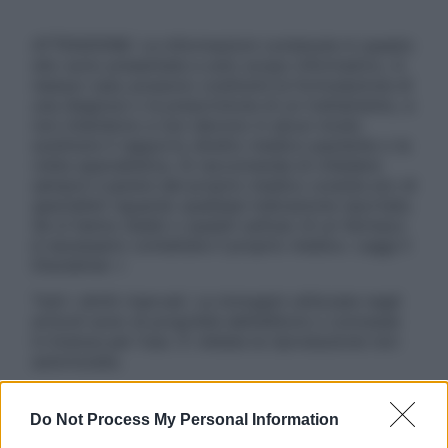
ATTENZIONE: Le informazioni contenute in questo
sito sono presentate a solo scopo informativo, in
nessun caso possono costituire la formulazione di
una diagnosi o la prescrizione di un trattamento, e
non intendono e non devono in alcun modo
sostituire il rapporto diretto medico-paziente o la
visita specialistica. Si raccomanda di chiedere
sempre il parere del proprio medico curante e/o di
specialisti riguardo qualsiasi indicazione riportata.
Se si hanno dubbi o quesiti sull’uso di un farmaco
è necessario contattare il proprio medico. Leggi il
Disclaimer »
Tutti i diritti riservati. Le immagini utilizzate negli
articoli sono di proprietà dell’editore o concesse
in licenza per l’uso. È vietata la riproduzione non
autorizzata.
Do Not Process My Personal Information