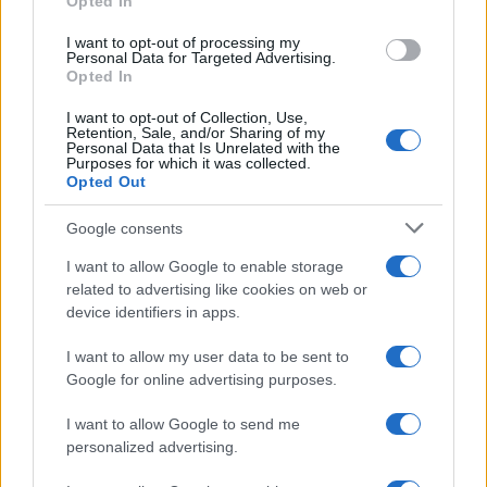
Opted In
grant or deny consent to Google and its third-party tags to
use your data for below specified purposes in below Google
I want to opt-out of processing my
consent section.
Personal Data for Targeted Advertising.
Opted In
I want to opt-out of Collection, Use,
Retention, Sale, and/or Sharing of my
Personal Data that Is Unrelated with the
Purposes for which it was collected.
Opted Out
Google consents
I want to allow Google to enable storage
related to advertising like cookies on web or
device identifiers in apps.
I want to allow my user data to be sent to
Google for online advertising purposes.
I want to allow Google to send me
personalized advertising.