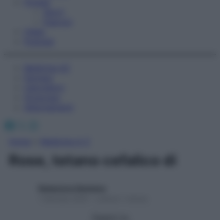
Fitness
Sport
Esercizi
Video
Podcast
Medicina AZ
Farmaci
Calcolatori
Oroscopo
Abbonamenti
Facebook
X
Instagram
Home
»
Medicina A-Z
Rose, tetano cefalico di
Redazione Starbene
1 Gennaio 2025 – Lettura 1 minuto
Seguici su