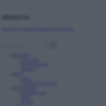
Abbonati ora!
Starbene ti regala benessere ogni mese!
Benessere
Psicologia
Rimedi naturali
Bellezza
Salute
News
Problemi e soluzioni
Alimentazione
Mangiare sano
Diete
Ricette