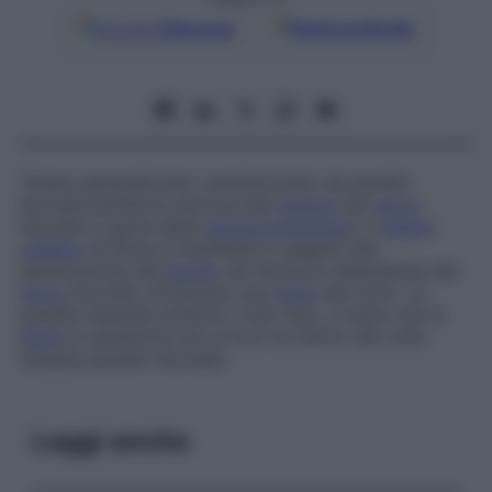
Google
Discover
Fonti preferite
Tetano generalizzato caratterizzato da paralisi
facciale periferica (dovuta alla
lesione
del
nervo
facciale a opera della
tossina botulinica
). Il
tetano
cefalico
di Rose si manifesta in seguito alla
penetrazione del
bacillo
nel territorio dipendente dal
nervo
facciale, attraverso una
ferita
del volto. La
paralisi riguarda soltanto il lato leso, a meno che la
ferita
in questione non si trovi al centro del volto
(doppia paralisi facciale).
Leggi anche