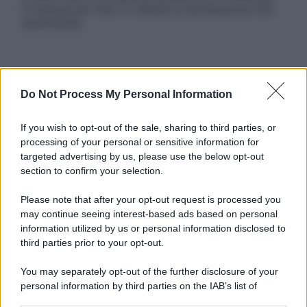
in licenza per l’uso. È vietata la riproduzione non
autorizzata.
Informativa
Do Not Process My Personal Information
Privacy Policy
Cookie Policy
Note Legali
If you wish to opt-out of the sale, sharing to third parties, or
Preferenze Privacy
processing of your personal or sensitive information for
targeted advertising by us, please use the below opt-out
section to confirm your selection.
Please note that after your opt-out request is processed you
may continue seeing interest-based ads based on personal
information utilized by us or personal information disclosed to
third parties prior to your opt-out.
You may separately opt-out of the further disclosure of your
personal information by third parties on the IAB’s list of
downstream participants.