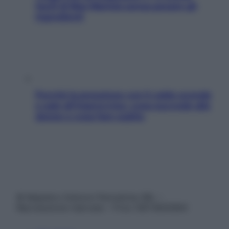
facili di Max Mariola senza pesare gli
ingredienti
Perché la pressione con il caldo scende
e sale all’improvviso: cosa succede alle
donne e cosa fare subito
© Belpietro Edizioni Periodiche SRL –
Riproduzione riservata – P.Iva 13673600964