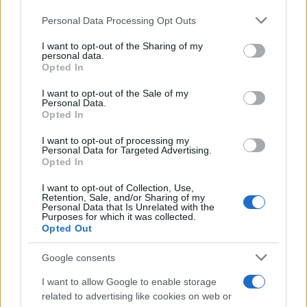
Personal Data Processing Opt Outs
This information may also be disclosed by us to third parties
on the IAB’s List of Downstream Participants that may further
I want to opt-out of the Sharing of my
disclose it to other third parties.
personal data.
Opted In
Please note that this website/app uses one or more Google
services and may gather and store information including but
I want to opt-out of the Sale of my
Personal Data.
not limited to your visit or usage behaviour. You may click to
Opted In
grant or deny consent to Google and its third-party tags to
use your data for below specified purposes in below Google
I want to opt-out of processing my
consent section.
Personal Data for Targeted Advertising.
Opted In
I want to opt-out of Collection, Use,
Retention, Sale, and/or Sharing of my
Personal Data that Is Unrelated with the
Purposes for which it was collected.
Opted Out
Google consents
I want to allow Google to enable storage
related to advertising like cookies on web or