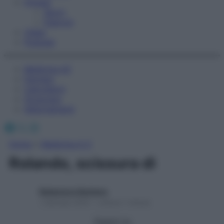
Fitness
Sport
Esercizi
Video
Podcast
Medicina AZ
Farmaci
Calcolatori
Oroscopo
Abbonamenti
Facebook
X
Instagram
Home
»
Medicina A-Z
Rolando, scissura di
Redazione Starbene
1 Gennaio 2025 – Lettura 1 minuto
Seguici su