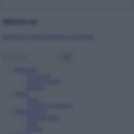
Abbonati ora!
Starbene ti regala benessere ogni mese!
Benessere
Psicologia
Rimedi naturali
Bellezza
Salute
News
Problemi e soluzioni
Alimentazione
Mangiare sano
Diete
Ricette