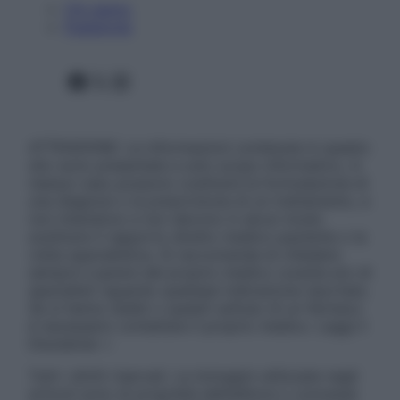
Chi siamo
Pubblicità
Facebook
X
Instagram
ATTENZIONE: Le informazioni contenute in questo
sito sono presentate a solo scopo informativo, in
nessun caso possono costituire la formulazione di
una diagnosi o la prescrizione di un trattamento, e
non intendono e non devono in alcun modo
sostituire il rapporto diretto medico-paziente o la
visita specialistica. Si raccomanda di chiedere
sempre il parere del proprio medico curante e/o di
specialisti riguardo qualsiasi indicazione riportata.
Se si hanno dubbi o quesiti sull’uso di un farmaco
è necessario contattare il proprio medico. Leggi il
Disclaimer »
Tutti i diritti riservati. Le immagini utilizzate negli
articoli sono di proprietà dell’editore o concesse