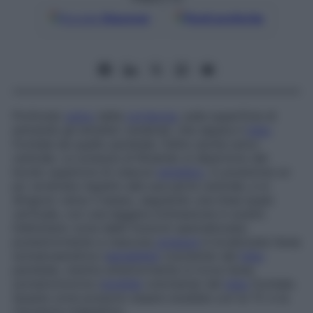
Google
Discover
Fonti preferite
Profondo
solco
della
corteccia
, sulla superficie di
entrambi gli emisferi cerebrali, che separa il
lobo
frontale da quello parietale. Detto anche
solco
centrale
. Le scissure di Rolando si dipartono dal
bordo superiore di ciascun
emisfero
, in posizione un
po’ arretrata rispetto alla sua parte centrale, e si
dirigono verso il basso, seguendo una linea quasi
verticale, con una leggera inclinazione in avanti.
Delimitano zone dalle funzioni specializzate:
posteriormente a ciascuna
scissura
è localizzata l’area
somatosensitiva (
sensibilità
cosciente) del
lobo
parietale, mentre anteriormente si trova l’area
somatomotoria (
motilità
volontaria) del
lobo
frontale.
Queste zone possono essere studiate con la TC e la
risonanza magnetica.