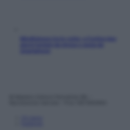
Mindfulness tra le vette: a Cortina due
giorni lontani da stress e ansia da
smartphone
© Belpietro Edizioni Periodiche SRL –
Riproduzione riservata – P.Iva 13673600964
Chi siamo
Pubblicità