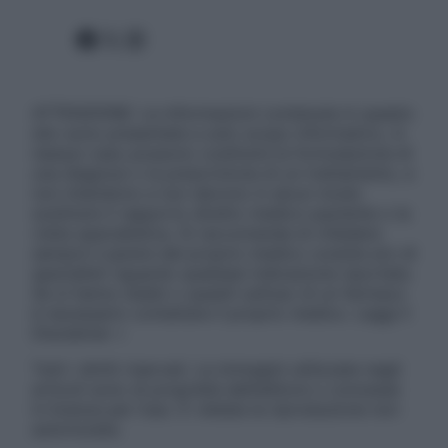
Facebook
X
Instagram
ATTENZIONE: Le informazioni contenute in questo
sito sono presentate a solo scopo informativo, in
nessun caso possono costituire la formulazione di
una diagnosi o la prescrizione di un trattamento, e
non intendono e non devono in alcun modo
sostituire il rapporto diretto medico-paziente o la
visita specialistica. Si raccomanda di chiedere
sempre il parere del proprio medico curante e/o di
specialisti riguardo qualsiasi indicazione riportata.
Se si hanno dubbi o quesiti sull’uso di un farmaco
è necessario contattare il proprio medico. Leggi il
Disclaimer »
Tutti i diritti riservati. Le immagini utilizzate negli
articoli sono di proprietà dell’editore o concesse
in licenza per l’uso. È vietata la riproduzione non
autorizzata.