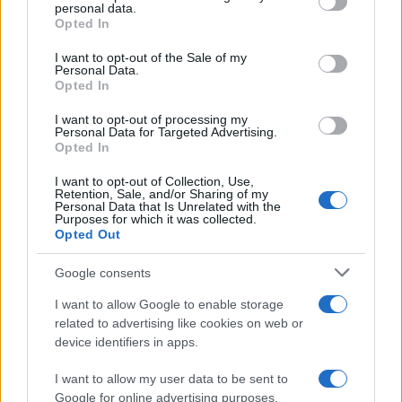
disclose it to other third parties.
personal data.
Opted In
Please note that this website/app uses one or more Google
services and may gather and store information including but
I want to opt-out of the Sale of my
Personal Data.
not limited to your visit or usage behaviour. You may click to
Opted In
grant or deny consent to Google and its third-party tags to
use your data for below specified purposes in below Google
I want to opt-out of processing my
consent section.
Personal Data for Targeted Advertising.
Opted In
I want to opt-out of Collection, Use,
Retention, Sale, and/or Sharing of my
Personal Data that Is Unrelated with the
Purposes for which it was collected.
Opted Out
Google consents
I want to allow Google to enable storage
related to advertising like cookies on web or
device identifiers in apps.
I want to allow my user data to be sent to
Google for online advertising purposes.