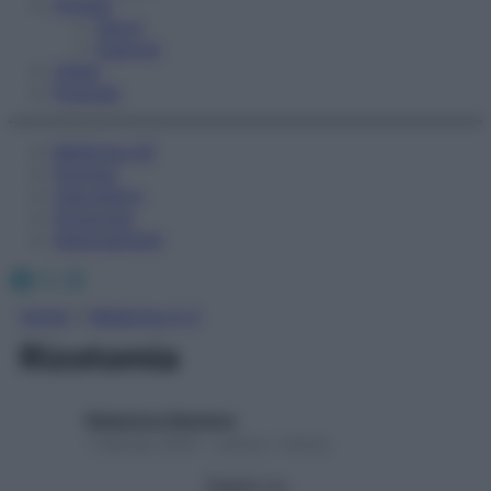
Fitness
Sport
Esercizi
Video
Podcast
Medicina AZ
Farmaci
Calcolatori
Oroscopo
Abbonamenti
Facebook
X
Instagram
Home
»
Medicina A-Z
Rizotomia
Redazione Starbene
1 Gennaio 2025 – Lettura 1 minuto
Seguici su