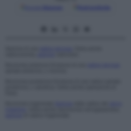
Google
Discover
Fonti preferite
Sezione di una
radice nervosa
. Detta anche
radiocotomia,
sezione
radicolare.
Rizotomia anteriore
Divisione di una
radice nervosa
spinale anteriore, o motrice.
Rizotomia posteriore
Divisione di una radice spinale
posteriore, o sensitiva. Detta anche
operazione di
Dana.
Rizotomia trigeminale
Sezione
della radice del
nervo
trigemino
. Detta anche
neurotomia retrogasseriana,
sezione
di radice trigeminale.