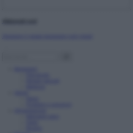
Abbonati ora!
Starbene ti regala benessere ogni mese!
Benessere
Psicologia
Rimedi naturali
Bellezza
Salute
News
Problemi e soluzioni
Alimentazione
Mangiare sano
Diete
Ricette