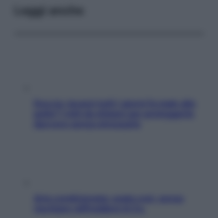
Leggi anche
Doccia, lavarsi tutti i giorni fa male alla
pelle? I miti da sfatare per proteggerla
davvero senza stressarla
Aria condizionata: usala così, senza
rischiare raffreddore & Co.