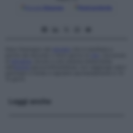
Google
Discover
Fonti preferite
Ittero fisiologico del
neonato
che si manifesta a
partire dal secondo o terzo giorno di
vita
. L’accumulo
di
bilirubina
, dovuto a una carenza temporanea
dell’
enzima
glucuroniltransferasi, non raggiunge valori
patologici e tende a regredire spontaneamente in 10-
15 giorni.
Leggi anche