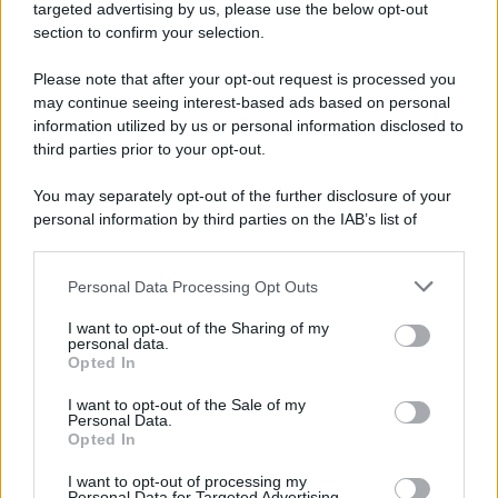
Cookie Policy
targeted advertising by us, please use the below opt-out
Note Legali
section to confirm your selection.
Preferenze Privacy
Please note that after your opt-out request is processed you
may continue seeing interest-based ads based on personal
information utilized by us or personal information disclosed to
third parties prior to your opt-out.
You may separately opt-out of the further disclosure of your
personal information by third parties on the IAB’s list of
downstream participants.
Personal Data Processing Opt Outs
This information may also be disclosed by us to third parties
on the IAB’s List of Downstream Participants that may further
I want to opt-out of the Sharing of my
disclose it to other third parties.
personal data.
Opted In
Please note that this website/app uses one or more Google
services and may gather and store information including but
I want to opt-out of the Sale of my
Personal Data.
not limited to your visit or usage behaviour. You may click to
Opted In
grant or deny consent to Google and its third-party tags to
use your data for below specified purposes in below Google
I want to opt-out of processing my
consent section.
Personal Data for Targeted Advertising.