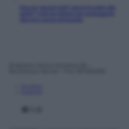
Doccia, lavarsi tutti i giorni fa male alla
pelle? I miti da sfatare per proteggerla
davvero senza stressarla
© Belpietro Edizioni Periodiche SRL –
Riproduzione riservata – P.Iva 13673600964
Chi siamo
Pubblicità
Facebook
X
Instagram