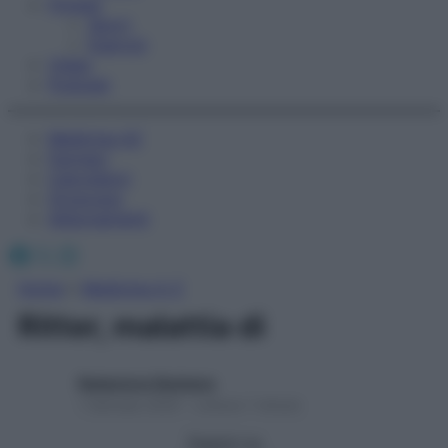
Fitness
Sport
Esercizi
Video
Podcast
Medicina AZ
Farmaci
Calcolatori
Oroscopo
Abbonamenti
Facebook
X
Instagram
Home
»
Medicina A-Z
Ritter, malattia di
Redazione Starbene
1 Gennaio 2025 – Lettura 1 minuto
Seguici su