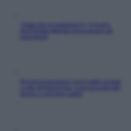
«Oggi che se magnamo?»: 4 ricette
facili di Max Mariola senza pesare gli
ingredienti
Perché la pressione con il caldo scende
e sale all’improvviso: cosa succede alle
donne e cosa fare subito