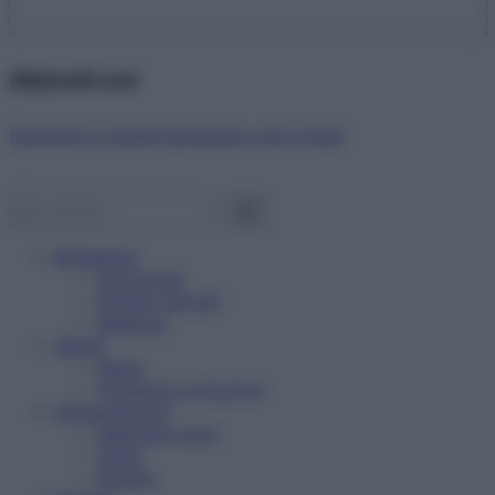
Abbonati ora!
Starbene ti regala benessere ogni mese!
Benessere
Psicologia
Rimedi naturali
Bellezza
Salute
News
Problemi e soluzioni
Alimentazione
Mangiare sano
Diete
Ricette