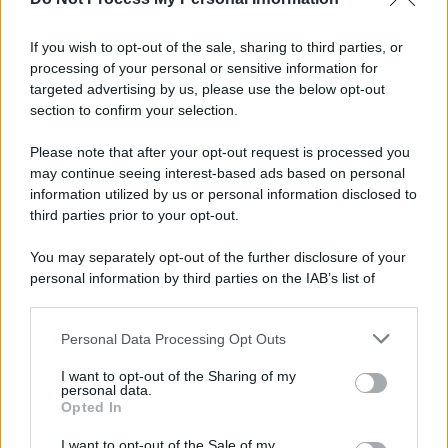
Informativa
Privacy Policy
If you wish to opt-out of the sale, sharing to third parties, or
Cookie Policy
processing of your personal or sensitive information for
Note Legali
targeted advertising by us, please use the below opt-out
Preferenze Privacy
section to confirm your selection.
Please note that after your opt-out request is processed you
may continue seeing interest-based ads based on personal
information utilized by us or personal information disclosed to
third parties prior to your opt-out.
You may separately opt-out of the further disclosure of your
personal information by third parties on the IAB’s list of
downstream participants.
Personal Data Processing Opt Outs
This information may also be disclosed by us to third parties
on the IAB’s List of Downstream Participants that may further
I want to opt-out of the Sharing of my
disclose it to other third parties.
personal data.
Opted In
Please note that this website/app uses one or more Google
services and may gather and store information including but
I want to opt-out of the Sale of my