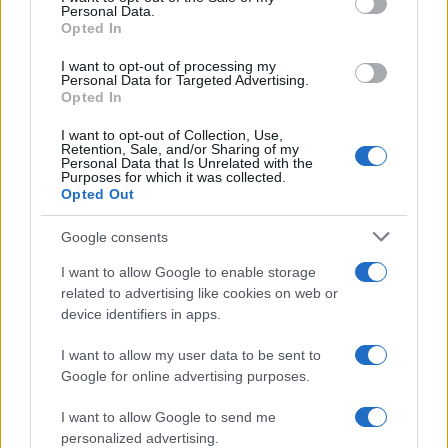
Personal Data.
not limited to your visit or usage behaviour. You may click to
Opted In
grant or deny consent to Google and its third-party tags to
use your data for below specified purposes in below Google
I want to opt-out of processing my
consent section.
Personal Data for Targeted Advertising.
Opted In
I want to opt-out of Collection, Use,
Retention, Sale, and/or Sharing of my
Personal Data that Is Unrelated with the
Purposes for which it was collected.
Opted Out
Google consents
I want to allow Google to enable storage
related to advertising like cookies on web or
device identifiers in apps.
I want to allow my user data to be sent to
Google for online advertising purposes.
I want to allow Google to send me
personalized advertising.