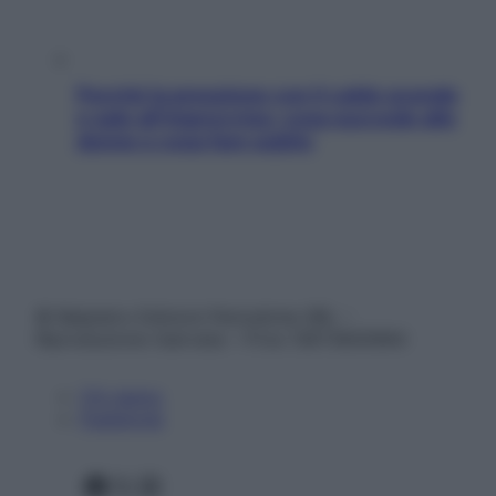
Perché la pressione con il caldo scende
e sale all’improvviso: cosa succede alle
donne e cosa fare subito
© Belpietro Edizioni Periodiche SRL –
Riproduzione riservata – P.Iva 13673600964
Chi siamo
Pubblicità
Facebook
X
Instagram