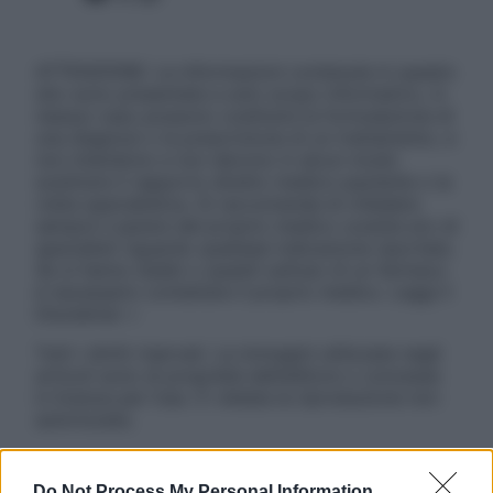
ATTENZIONE: Le informazioni contenute in questo
sito sono presentate a solo scopo informativo, in
nessun caso possono costituire la formulazione di
una diagnosi o la prescrizione di un trattamento, e
non intendono e non devono in alcun modo
sostituire il rapporto diretto medico-paziente o la
visita specialistica. Si raccomanda di chiedere
sempre il parere del proprio medico curante e/o di
specialisti riguardo qualsiasi indicazione riportata.
Se si hanno dubbi o quesiti sull’uso di un farmaco
è necessario contattare il proprio medico. Leggi il
Disclaimer »
Tutti i diritti riservati. Le immagini utilizzate negli
articoli sono di proprietà dell’editore o concesse
in licenza per l’uso. È vietata la riproduzione non
autorizzata.
Do Not Process My Personal Information