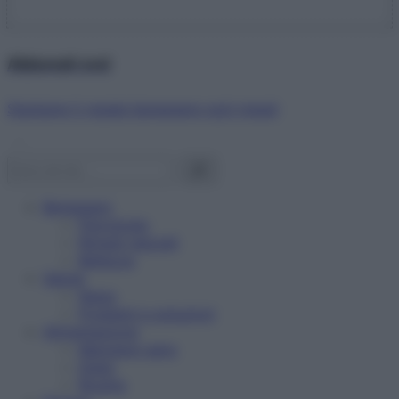
Abbonati ora!
Starbene ti regala benessere ogni mese!
Benessere
Psicologia
Rimedi naturali
Bellezza
Salute
News
Problemi e soluzioni
Alimentazione
Mangiare sano
Diete
Ricette