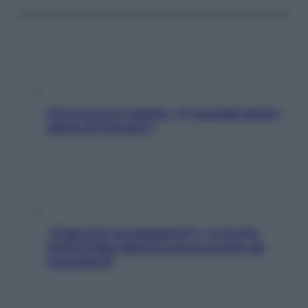
Sicurezza al volante: i 5 consigli dell’ex
pilota di Formula 1
«Oggi che se magnamo?»: 4 ricette
facili di Max Mariola senza pesare gli
ingredienti