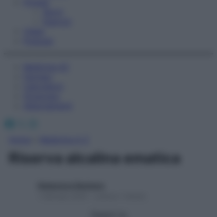
Fitness
Sport
Esercizi
Video
Podcast
Medicina AZ
Farmaci
Calcolatori
Oroscopo
Abbonamenti
Facebook
X
Instagram
Home
»
Medicina A-Z
Riserva alcalina ematica
Redazione Starbene
1 Gennaio 2025 – Lettura 1 minuto
Seguici su