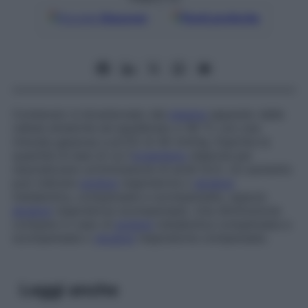
Google
Discover
Fonti preferite
Contenuto in bicarbonato del
plasma
separato delle
cellule ematiche ed equilibrato a 38 °C con una
miscela gassosa a pCO2 di 40 mmHg. Esprime la
quantità di basi di cui l’
organismo
dispone per
neutralizzare un’immissione di acidi forti. Un aumento
può indicare
acidosi
respiratoria o
alcalosi
metabolica, compensate e scompensate, oppure
alcalosi
respiratoria scompensata. Una diminuzione
compare in caso di
acidosi
metabolica compensata e
scompensata o
alcalosi
respiratoria compensata.
Leggi anche