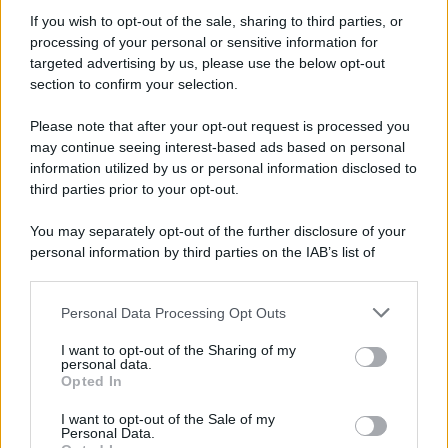
Informativa
Privacy Policy
If you wish to opt-out of the sale, sharing to third parties, or
Cookie Policy
processing of your personal or sensitive information for
Note Legali
targeted advertising by us, please use the below opt-out
Preferenze Privacy
section to confirm your selection.
Please note that after your opt-out request is processed you
may continue seeing interest-based ads based on personal
information utilized by us or personal information disclosed to
third parties prior to your opt-out.
You may separately opt-out of the further disclosure of your
personal information by third parties on the IAB’s list of
downstream participants.
Personal Data Processing Opt Outs
This information may also be disclosed by us to third parties
on the IAB’s List of Downstream Participants that may further
I want to opt-out of the Sharing of my
disclose it to other third parties.
personal data.
Opted In
Please note that this website/app uses one or more Google
services and may gather and store information including but
I want to opt-out of the Sale of my
Personal Data.
not limited to your visit or usage behaviour. You may click to