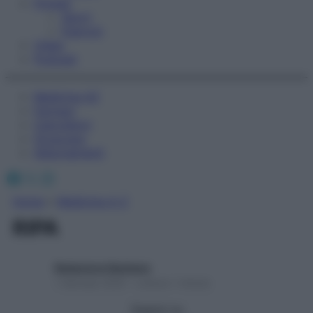
Fitness
Sport
Esercizi
Video
Podcast
Medicina AZ
Farmaci
Calcolatori
Oroscopo
Abbonamenti
Facebook
X
Instagram
Home
»
Medicina A-Z
RIPA
Redazione Starbene
1 Gennaio 2025 – Lettura 1 minuto
Seguici su