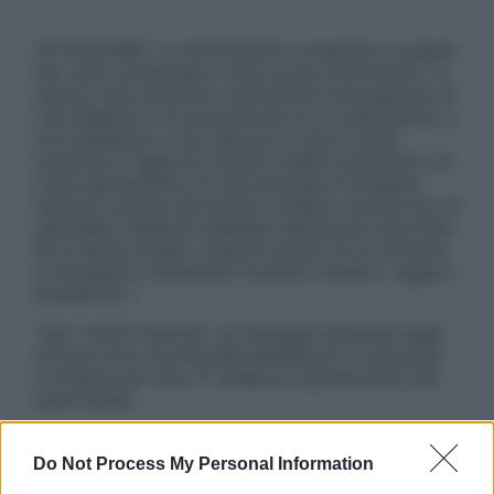
ATTENZIONE: Le informazioni contenute in questo
sito sono presentate a solo scopo informativo, in
nessun caso possono costituire la formulazione di
una diagnosi o la prescrizione di un trattamento, e
non intendono e non devono in alcun modo
sostituire il rapporto diretto medico-paziente o la
visita specialistica. Si raccomanda di chiedere
sempre il parere del proprio medico curante e/o di
specialisti riguardo qualsiasi indicazione riportata.
Se si hanno dubbi o quesiti sull’uso di un farmaco
è necessario contattare il proprio medico. Leggi il
Disclaimer »
Tutti i diritti riservati. Le immagini utilizzate negli
articoli sono di proprietà dell’editore o concesse
in licenza per l’uso. È vietata la riproduzione non
autorizzata.
Do Not Process My Personal Information