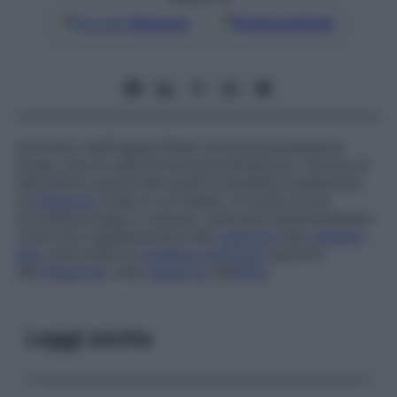
Google
Discover
Fonti preferite
Acronimo dall’inglese
Radio-Immunoprecipitation
Assay
, test di radioimmunoprecipitazione. Tecnica di
laboratorio grazie alla quale è possibile evidenziare
un’
infezione
virale in un malato. Si tratta di una
procedura lunga e costosa, utilizzata essenzialmente
come test supplementare alla
reazione
tipo
western
blot
(che mette in
evidenza
anticorpi
specifici
dell’
infezione
) nella
diagnosi
dell’
AIDS
.
Leggi anche