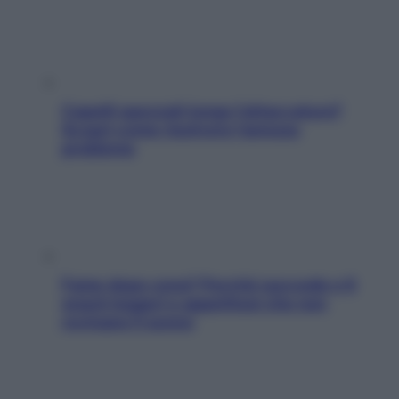
Capelli spezzati lungo l’attaccatura?
Scopri come risolvere l’annoso
problema
Fame dopo cena? Perché succede e 6
snack leggeri e appetitosi che non
rovinano il sonno