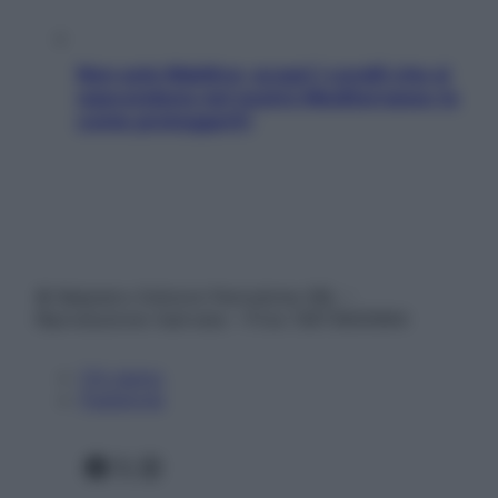
Non solo Maldive: scopri i coralli che si
nascondono nel nostro Mediterraneo (e
come proteggerli)
© Belpietro Edizioni Periodiche SRL –
Riproduzione riservata – P.Iva 13673600964
Chi siamo
Pubblicità
Facebook
X
Instagram