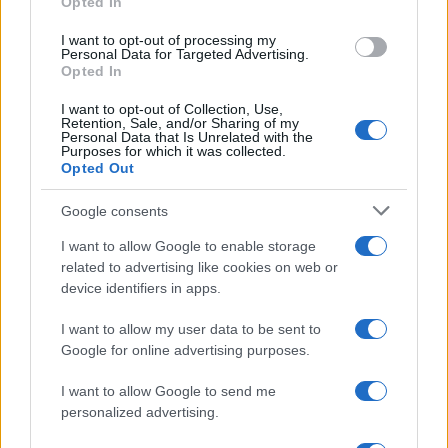
Opted In
grant or deny consent to Google and its third-party tags to
use your data for below specified purposes in below Google
I want to opt-out of processing my
consent section.
Personal Data for Targeted Advertising.
Opted In
I want to opt-out of Collection, Use,
Retention, Sale, and/or Sharing of my
Personal Data that Is Unrelated with the
Purposes for which it was collected.
Opted Out
Google consents
I want to allow Google to enable storage
related to advertising like cookies on web or
device identifiers in apps.
I want to allow my user data to be sent to
Google for online advertising purposes.
I want to allow Google to send me
personalized advertising.