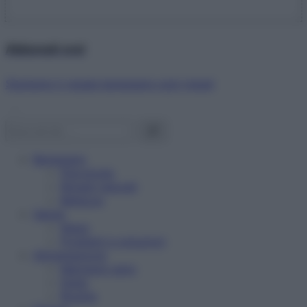
Abbonati ora!
Starbene ti regala benessere ogni mese!
Benessere
Psicologia
Rimedi naturali
Bellezza
Salute
News
Problemi e soluzioni
Alimentazione
Mangiare sano
Diete
Ricette