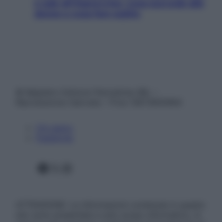
e sale all’improvviso: cosa succede alle
donne e cosa fare subito
© Belpietro Edizioni Periodiche SRL –
Riproduzione riservata – P.Iva 13673600964
Chi siamo
Pubblicità
Facebook
X
Instagram
ATTENZIONE: Le informazioni contenute in questo
sito sono presentate a solo scopo informativo, in