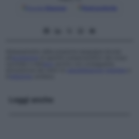
Google
Discover
Fonti preferite
Abbassamento della pressione sanguigna dovuta
all’
eccitazione
di specifici pressorecettori del corpo
carotideo e dell’
arco
aortico con conseguente
stimolazione dei centri di
vasodilatazione
midollare
e
d’
inibizione
cardiaca.
Leggi anche