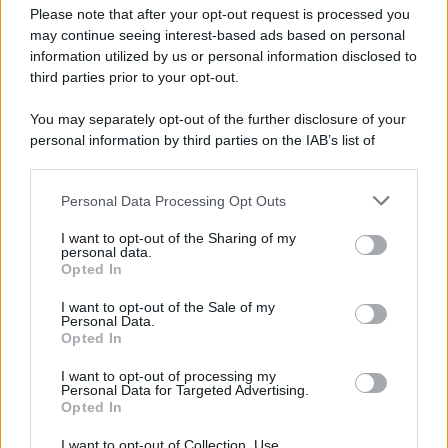
Preferenze Privacy
Please note that after your opt-out request is processed you
may continue seeing interest-based ads based on personal
information utilized by us or personal information disclosed to
third parties prior to your opt-out.
You may separately opt-out of the further disclosure of your
personal information by third parties on the IAB’s list of
downstream participants.
Personal Data Processing Opt Outs
This information may also be disclosed by us to third parties
on the IAB’s List of Downstream Participants that may further
I want to opt-out of the Sharing of my
disclose it to other third parties.
personal data.
Opted In
Please note that this website/app uses one or more Google
services and may gather and store information including but
I want to opt-out of the Sale of my
Personal Data.
not limited to your visit or usage behaviour. You may click to
Opted In
grant or deny consent to Google and its third-party tags to
use your data for below specified purposes in below Google
I want to opt-out of processing my
consent section.
Personal Data for Targeted Advertising.
Opted In
I want to opt-out of Collection, Use,