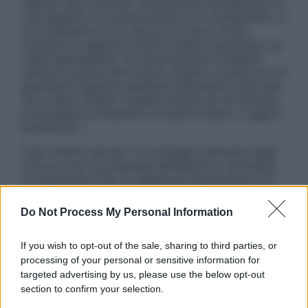
nessun caso possono costituire la formulazione di
una diagnosi o la prescrizione di un trattamento, e
non intendono e non devono in alcun modo
sostituire il rapporto diretto medico-paziente o la
visita specialistica. Si raccomanda di chiedere
sempre il parere del proprio medico curante e/o di
specialisti riguardo qualsiasi indicazione riportata.
Se si hanno dubbi o quesiti sull’uso di un farmaco
è necessario contattare il proprio medico. Leggi il
Disclaimer »
Tutti i diritti riservati. Le immagini utilizzate negli
articoli sono di proprietà dell’editore o concesse
in licenza per l’uso. È vietata la riproduzione non
autorizzata.
Do Not Process My Personal Information
If you wish to opt-out of the sale, sharing to third parties, or
Informativa
processing of your personal or sensitive information for
Privacy Policy
targeted advertising by us, please use the below opt-out
Cookie Policy
section to confirm your selection.
Note Legali