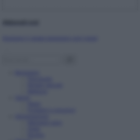
Abbonati ora!
Starbene ti regala benessere ogni mese!
Benessere
Psicologia
Rimedi naturali
Bellezza
Salute
News
Problemi e soluzioni
Alimentazione
Mangiare sano
Diete
Ricette