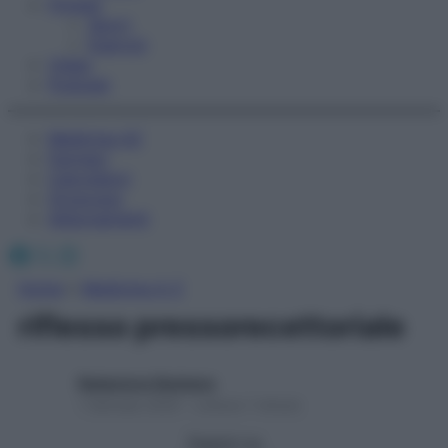
Fitness
Sport
Esercizi
Video
Podcast
Medicina AZ
Farmaci
Calcolatori
Oroscopo
Abbonamenti
Facebook
X
Instagram
Home
»
Medicina A-Z
riflesso pressorecettoriale
Redazione Starbene
1 Gennaio 2025 – Lettura 1 minuto
Seguici su