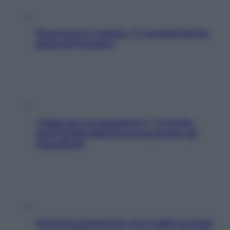
Sicurezza al volante: i 5 consigli dell’ex
pilota di Formula 1
«Oggi che se magnamo?»: 4 ricette
facili di Max Mariola senza pesare gli
ingredienti
Perché la pressione con il caldo scende