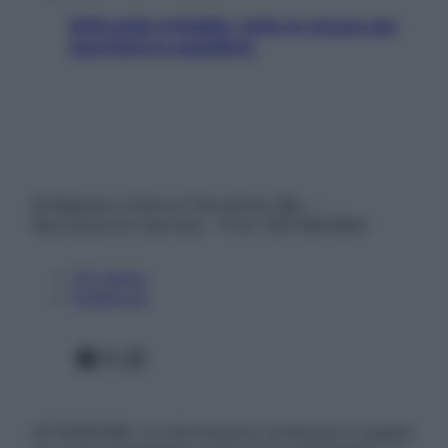
SOS pelle irritabile: tutte le mosse per
riportarla in equilibrio
© Belpietro Edizioni Periodiche SRL –
Riproduzione riservata – P.Iva 13673600964
Chi siamo
Pubblicità
Facebook
X
Instagram
ATTENZIONE: Le informazioni contenute in questo