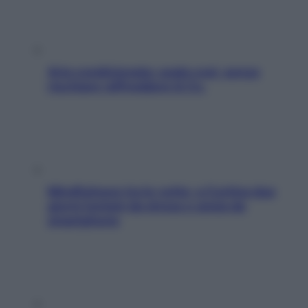
Aria condizionata: usala così, senza
rischiare raffreddore & Co.
Mindfulness tra le vette: a Cortina due
giorni lontani da stress e ansia da
smartphone