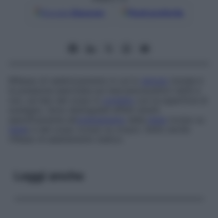
Google
Discover
Fonti preferite
Riflesso di raddrizzamento in cui lo
stimolo
iniziale è
la pressione esercitata sui meccanorecettori tattili e
non, sul lato del corpo in
contatto
con la superficie di
sostegno. Sono distinguibili effetti diretti
specificamente all’
orientamento
della
testa
(corpo su
testa
) e del corpo (corpo su corpo). Detto anche
riflesso di adattamento statico.
Leggi anche