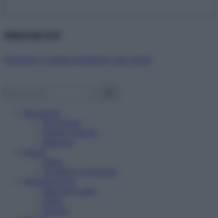
Abbonati ora!
Starbene ti regala benessere ogni mese!
Benessere
Psicologia
Rimedi naturali
Bellezza
Salute
News
Problemi e soluzioni
Alimentazione
Mangiare sano
Diete
Ricette