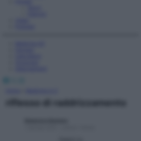
Fitness
Sport
Esercizi
Video
Podcast
Medicina AZ
Farmaci
Calcolatori
Oroscopo
Abbonamenti
Facebook
X
Instagram
Home
»
Medicina A-Z
riflesso di raddrizzamento
Redazione Starbene
1 Gennaio 2025 – Lettura 1 minuto
Seguici su