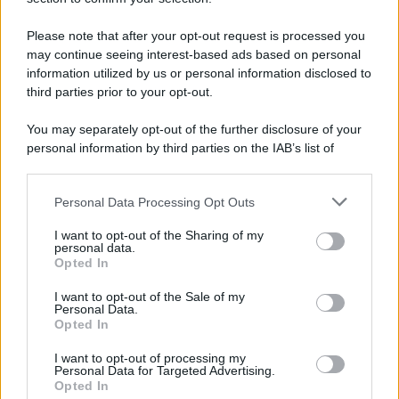
Note Legali
Preferenze Privacy
Please note that after your opt-out request is processed you
may continue seeing interest-based ads based on personal
information utilized by us or personal information disclosed to
third parties prior to your opt-out.
You may separately opt-out of the further disclosure of your
personal information by third parties on the IAB’s list of
downstream participants.
Personal Data Processing Opt Outs
This information may also be disclosed by us to third parties
on the IAB’s List of Downstream Participants that may further
I want to opt-out of the Sharing of my
disclose it to other third parties.
personal data.
Opted In
Please note that this website/app uses one or more Google
services and may gather and store information including but
I want to opt-out of the Sale of my
Personal Data.
not limited to your visit or usage behaviour. You may click to
Opted In
grant or deny consent to Google and its third-party tags to
use your data for below specified purposes in below Google
I want to opt-out of processing my
consent section.
Personal Data for Targeted Advertising.
Opted In