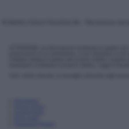
© Belpietro Edizioni Periodiche SRL – Riproduzione riser
ATTENZIONE: Le informazioni contenute in questo sito 
prescrizione di un trattamento, e non intendono e non 
chiedere sempre il parere del proprio medico curante e/o
necessario contattare il proprio medico. Leggi il Discl
Tutti i diritti riservati. Le immagini utilizzate negli ar
Informativa
Privacy Policy
Cookie Policy
Note Legali
Preferenze Privacy