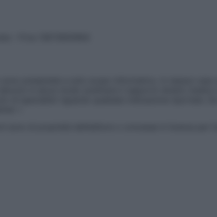
vata – P.Iva 13673600964
sono presentate a solo scopo informativo, in nessun caso p
devono in alcun modo sostituire il rapporto diretto medico-p
 di specialisti riguardo qualsiasi indicazione riportata. Se
aimer »
ticoli sono di proprietà dell’editore o concesse in licenza per 