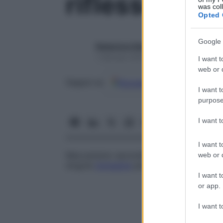
riflesso di f
was col
Opted 
Google 
Redazione Starbene
1 Gennaio 2025 – Lettura 1 minuto
I want t
web or d
Google
Discover
Fon
Seguici su
I want t
purpose
I want 
I want t
Meccanismo secondo il quale due immagin
web or d
singola
immagine
percepita.
I want t
or app.
I want t