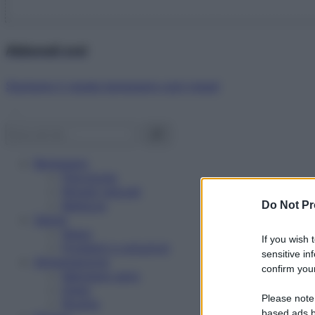
Abbonati ora!
Starbene ti regala benessere ogni mese!
Benessere
Psicologia
Rimedi naturali
Bellezza
Do Not Pr
Salute
News
If you wish 
Problemi e soluzioni
sensitive in
Alimentazione
confirm your
Mangiare sano
Diete
Please note
Ricette
based ads b