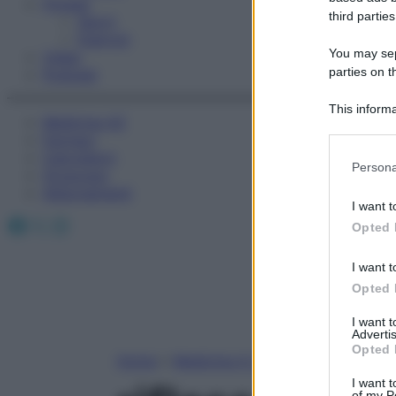
Fitness
third parties
Sport
Esercizi
You may sepa
Video
parties on t
Podcast
This informa
Medicina AZ
Participants
Farmaci
Calcolatori
Please note
Persona
Oroscopo
information 
Abbonamenti
deny consent
I want t
in below Go
Facebook
X
Instagram
Opted 
I want t
Opted 
I want 
Advertis
Opted 
Home
»
Medicina A-Z
I want t
of my P