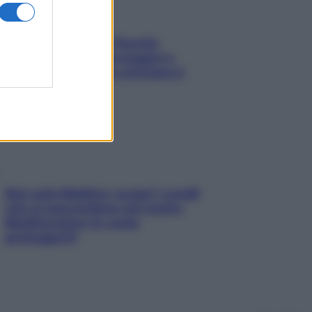
Fame dopo cena? Perché
succede e 6 snack leggeri e
appetitosi che non rovinano il
sonno
Non solo Maldive: scopri i coralli
che si nascondono nel nostro
Mediterraneo (e come
proteggerli)