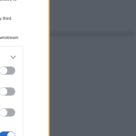
 third
Downstream
er and store
to grant or
ed purposes