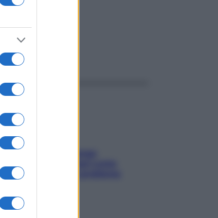
ggi anche
Capelli spezzati lungo
l’attaccatura? Scopri come
risolvere l’annoso problema