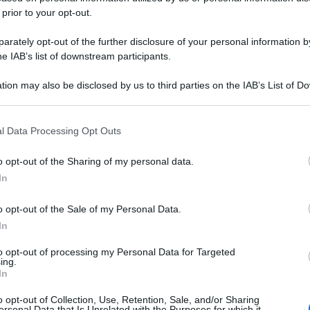
 prior to your opt-out.
rately opt-out of the further disclosure of your personal information by
he IAB’s list of downstream participants.
tion may also be disclosed by us to third parties on the IAB’s List of 
 that may further disclose it to other third parties.
 that this website/app uses one or more Google services and may gath
l Data Processing Opt Outs
including but not limited to your visit or usage behaviour. You may click 
 to Google and its third-party tags to use your data for below specifi
o opt-out of the Sharing of my personal data.
ogle consent section.
In
o opt-out of the Sale of my Personal Data.
In
to opt-out of processing my Personal Data for Targeted
ing.
In
o opt-out of Collection, Use, Retention, Sale, and/or Sharing
ersonal Data that Is Unrelated with the Purposes for which it