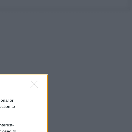
sonal or
ection to
nterest-
closed to