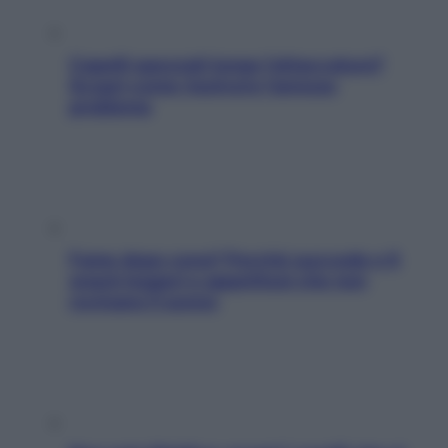
Capelli spezzati lungo l’attaccatura?
Scopri come risolvere l’annoso
problema
Fame dopo cena? Perché succede e 6
snack leggeri e appetitosi che non
rovinano il sonno