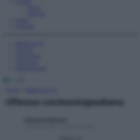
Fitness
Sport
Esercizi
Video
Podcast
Medicina AZ
Farmaci
Calcolatori
Oroscopo
Abbonamenti
Facebook
X
Instagram
Home
»
Medicina A-Z
riflesso cocleostapediano
Redazione Starbene
1 Gennaio 2025 – Lettura 1 minuto
Seguici su