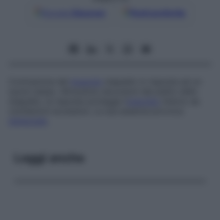
Google
Discover
Fonti preferite
Contrazione del
muscolo
stapedio in risposta ad un
suono basso. Attraverso escursioni del piatto dello
stapedio, la risposta protegge l’
orecchio
interno da
oscillazioni eccessive. La sua assenza provoca
iperacusia
.
Leggi anche