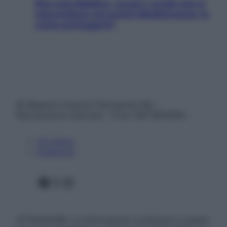
Non solo Maldive: scopri i coralli che si
nascondono nel nostro Mediterraneo (e
come proteggerli)
© Belpietro Edizioni Periodiche SRL –
Riproduzione riservata – P.Iva 13673600964
Chi siamo
Pubblicità
Facebook
X
Instagram
ATTENZIONE: Le informazioni contenute in questo