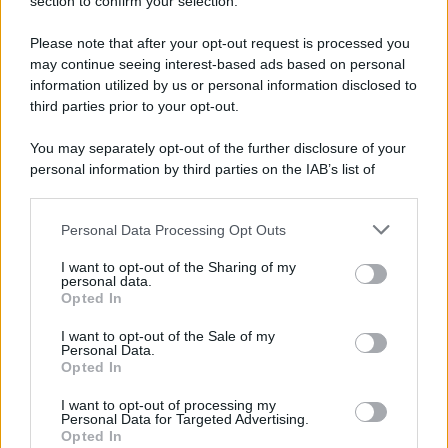
Note Legali
section to confirm your selection.
Preferenze Privacy
Please note that after your opt-out request is processed you
may continue seeing interest-based ads based on personal
information utilized by us or personal information disclosed to
third parties prior to your opt-out.
You may separately opt-out of the further disclosure of your
personal information by third parties on the IAB’s list of
downstream participants.
Personal Data Processing Opt Outs
This information may also be disclosed by us to third parties
on the IAB’s List of Downstream Participants that may further
I want to opt-out of the Sharing of my
disclose it to other third parties.
personal data.
Opted In
Please note that this website/app uses one or more Google
services and may gather and store information including but
I want to opt-out of the Sale of my
Personal Data.
not limited to your visit or usage behaviour. You may click to
Opted In
grant or deny consent to Google and its third-party tags to
use your data for below specified purposes in below Google
I want to opt-out of processing my
consent section.
Personal Data for Targeted Advertising.
Opted In