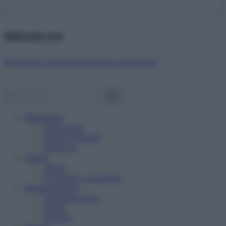
Abbonati ora!
Starbene ti regala benessere ogni mese!
Benessere
Psicologia
Rimedi naturali
Bellezza
Salute
News
Problemi e soluzioni
Alimentazione
Mangiare sano
Diete
Ricette