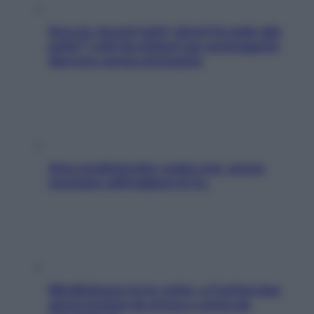
Doccia, lavarsi tutti i giorni fa male alla
pelle? I miti da sfatare per proteggerla
davvero senza stressarla
Aria condizionata: usala così, senza
rischiare raffreddore & Co.
Mindfulness tra le vette: a Cortina due
giorni lontani da stress e ansia da