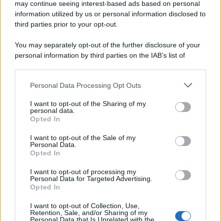
may continue seeing interest-based ads based on personal
information utilized by us or personal information disclosed to
third parties prior to your opt-out.
You may separately opt-out of the further disclosure of your
personal information by third parties on the IAB’s list of
downstream participants.
Personal Data Processing Opt Outs
This information may also be disclosed by us to third parties
on the IAB’s List of Downstream Participants that may further
I want to opt-out of the Sharing of my
disclose it to other third parties.
personal data.
Opted In
Please note that this website/app uses one or more Google
services and may gather and store information including but
I want to opt-out of the Sale of my
Personal Data.
not limited to your visit or usage behaviour. You may click to
Opted In
grant or deny consent to Google and its third-party tags to
use your data for below specified purposes in below Google
I want to opt-out of processing my
consent section.
Personal Data for Targeted Advertising.
Opted In
I want to opt-out of Collection, Use,
Retention, Sale, and/or Sharing of my
Personal Data that Is Unrelated with the