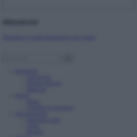
Abbonati ora!
Starbene ti regala benessere ogni mese!
Benessere
Psicologia
Rimedi naturali
Bellezza
Salute
News
Problemi e soluzioni
Alimentazione
Mangiare sano
Diete
Ricette