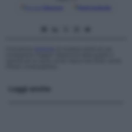
Google
Discover
Fonti preferite
Contrazione
bilaterale
di modesta entità ed una
conseguente maggior dilatazione delle pupille in
risposta ad un suono sordo improvviso.Detto anche
riflesso cocleopapillare.
Leggi anche