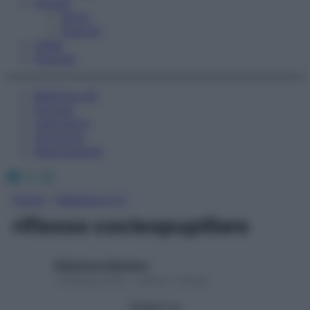
Fitness
Sport
Esercizi
Video
Podcast
Medicina AZ
Farmaci
Calcolatori
Oroscopo
Abbonamenti
Facebook
X
Instagram
Home
»
Medicina A-Z
riflesso cocleopupillare
Redazione Starbene
1 Gennaio 2025 – Lettura 1 minuto
Seguici su