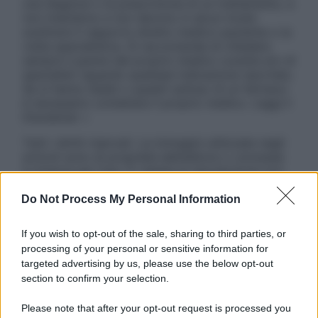
una diagnosi o la prescrizione di un trattamento, e
non intendono e non devono in alcun modo
sostituire il rapporto diretto medico-paziente o la
visita specialistica. Si raccomanda di chiedere
sempre il parere del proprio medico curante e/o di
specialisti riguardo qualsiasi indicazione riportata.
Se si hanno dubbi o quesiti sull’uso di un farmaco
è necessario contattare il proprio medico. Leggi il
Disclaimer »
Tutti i diritti riservati. Le immagini utilizzate negli
articoli sono di proprietà dell’editore o concesse
in licenza per l’uso. È vietata la riproduzione non
autorizzata.
Do Not Process My Personal Information
If you wish to opt-out of the sale, sharing to third parties, or
Informativa
processing of your personal or sensitive information for
Privacy Policy
targeted advertising by us, please use the below opt-out
Cookie Policy
section to confirm your selection.
Note Legali
Preferenze Privacy
Please note that after your opt-out request is processed you