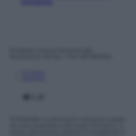
smartphone
© Belpietro Edizioni Periodiche SRL –
Riproduzione riservata – P.Iva 13673600964
Chi siamo
Pubblicità
Facebook
X
Instagram
ATTENZIONE: Le informazioni contenute in questo
sito sono presentate a solo scopo informativo, in
nessun caso possono costituire la formulazione di