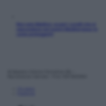
Non solo Maldive: scopri i coralli che si
nascondono nel nostro Mediterraneo (e
come proteggerli)
© Belpietro Edizioni Periodiche SRL –
Riproduzione riservata – P.Iva 13673600964
Chi siamo
Pubblicità