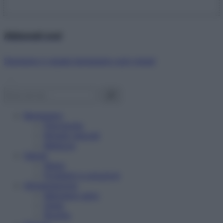
Abbonati ora!
Starbene ti regala benessere ogni mese!
Benessere
Psicologia
Rimedi naturali
Bellezza
Salute
News
Problemi e soluzioni
Alimentazione
Mangiare sano
Diete
Ricette