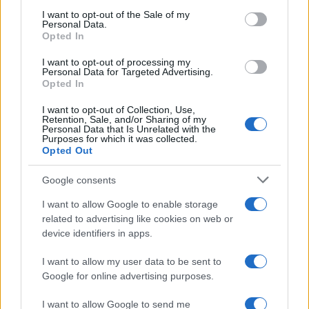
services and may gather and store information including but
I want to opt-out of the Sale of my
Personal Data.
not limited to your visit or usage behaviour. You may click to
Opted In
grant or deny consent to Google and its third-party tags to
use your data for below specified purposes in below Google
I want to opt-out of processing my
consent section.
Personal Data for Targeted Advertising.
Opted In
I want to opt-out of Collection, Use,
Retention, Sale, and/or Sharing of my
Personal Data that Is Unrelated with the
Purposes for which it was collected.
Opted Out
Google consents
I want to allow Google to enable storage
related to advertising like cookies on web or
device identifiers in apps.
I want to allow my user data to be sent to
Google for online advertising purposes.
I want to allow Google to send me