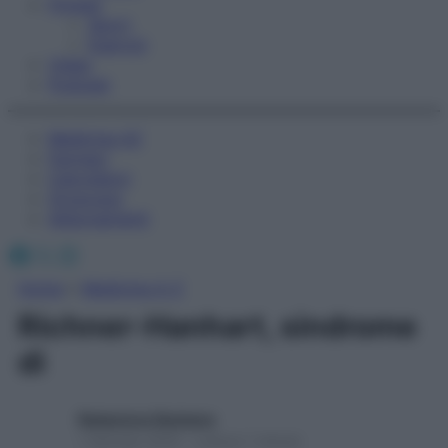
Fitness
Sport
Esercizi
Video
Podcast
Medicina AZ
Farmaci
Calcolatori
Oroscopo
Abbonamenti
Facebook
X
Instagram
Home
»
Medicina A-Z
Richner-Hanhart, sindrome
di
Redazione Starbene
1 Gennaio 2025 – Lettura 1 minuto