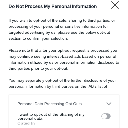
Do Not Process My Personal Information
Informativa
Privacy Policy
If you wish to opt-out of the sale, sharing to third parties, or
Cookie Policy
processing of your personal or sensitive information for
Note Legali
targeted advertising by us, please use the below opt-out
Preferenze Privacy
section to confirm your selection.
Please note that after your opt-out request is processed you
may continue seeing interest-based ads based on personal
information utilized by us or personal information disclosed to
third parties prior to your opt-out.
You may separately opt-out of the further disclosure of your
personal information by third parties on the IAB’s list of
downstream participants.
Personal Data Processing Opt Outs
This information may also be disclosed by us to third parties
on the IAB’s List of Downstream Participants that may further
I want to opt-out of the Sharing of my
disclose it to other third parties.
personal data.
Opted In
Please note that this website/app uses one or more Google