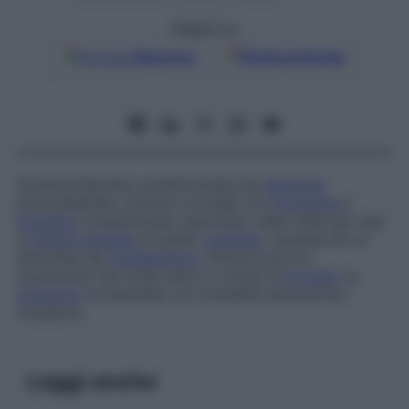
Seguici su
Google
Discover
Fonti preferite
Aminoacidopatia caratterizzata da
cheratosi
palmoplantare, erosioni corneali con
fotofobia
e
iperemia
congiuntivale, associate, nella metà dei casi,
a
ritardo mentale
di grado
variabile
. Causata da un
disordine del
metabolismo
che provoca un
incremento dei livelli sierici e urinari di
tirosina
, la
sindrome
si trasmette con modalità autosomica
recessiva.
Leggi anche