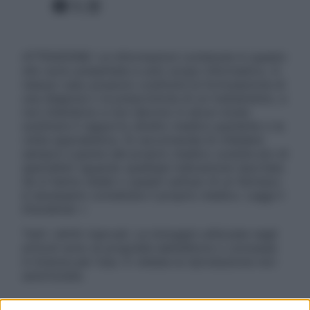
Facebook
X
Instagram
ATTENZIONE: Le informazioni contenute in questo
sito sono presentate a solo scopo informativo, in
nessun caso possono costituire la formulazione di
una diagnosi o la prescrizione di un trattamento, e
non intendono e non devono in alcun modo
sostituire il rapporto diretto medico-paziente o la
visita specialistica. Si raccomanda di chiedere
sempre il parere del proprio medico curante e/o di
specialisti riguardo qualsiasi indicazione riportata.
Se si hanno dubbi o quesiti sull’uso di un farmaco
è necessario contattare il proprio medico. Leggi il
Disclaimer »
Tutti i diritti riservati. Le immagini utilizzate negli
articoli sono di proprietà dell’editore o concesse
in licenza per l’uso. È vietata la riproduzione non
autorizzata.