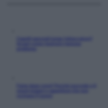
Capelli spezzati lungo l’attaccatura?
Scopri come risolvere l’annoso
problema
Fame dopo cena? Perché succede e 6
snack leggeri e appetitosi che non
rovinano il sonno