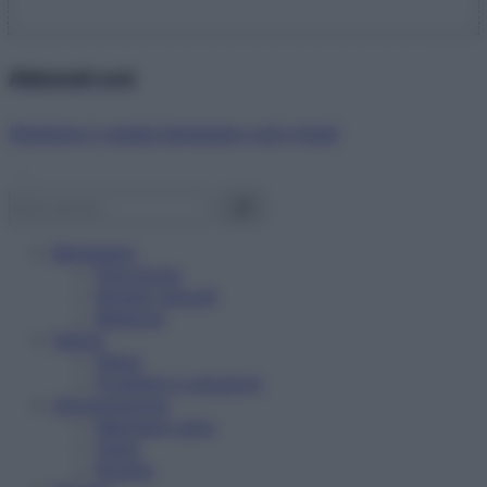
Abbonati ora!
Starbene ti regala benessere ogni mese!
Benessere
Psicologia
Rimedi naturali
Bellezza
Salute
News
Problemi e soluzioni
Alimentazione
Mangiare sano
Diete
Ricette