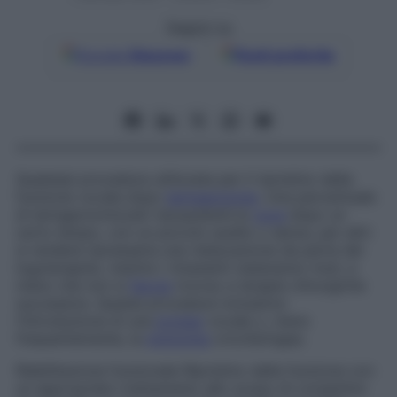
Seguici su
Google
Discover
Fonti preferite
Qualsiasi procedura utilizzata per il ripristino della
funzione vocale dopo
laringectomia
. Una percentuale
di laringectomizzati riacquisterà la
voce
dopo un
certo tempo, con un piccolo ausilio o senza, per altri
si renderà necessaria una rieducazione da parte dei
logoterapisti, mentre i rimanenti resteranno muti, a
meno che non si
faccia
ricorso a terapie chirurgiche
successive. Queste procedure includono
l’introduzione di una
protesi
vocale o, meno
frequentemente, la
miotomia
cricofaringea.
Riabilitazione funzionale
Ripristino della funzione con
un appropriato trattamento allo scopo di consentire