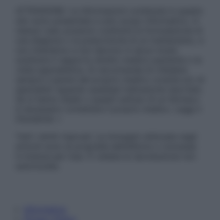
ATTENZIONE: Le informazioni contenute in questo
sito sono presentate a solo scopo informativo, in
nessun caso possono costituire la formulazione di
una diagnosi o la prescrizione di un trattamento, e
non intendono e non devono in alcun modo
sostituire il rapporto diretto medico-paziente o la
visita specialistica. Si raccomanda di chiedere
sempre il parere del proprio medico curante e/o di
specialisti riguardo qualsiasi indicazione riportata.
Se si hanno dubbi o quesiti sull’uso di un farmaco
è necessario contattare il proprio medico. Leggi il
Disclaimer »
Tutti i diritti riservati. Le immagini utilizzate negli
articoli sono di proprietà dell’editore o concesse
in licenza per l’uso. È vietata la riproduzione non
autorizzata.
Informativa
Privacy Policy