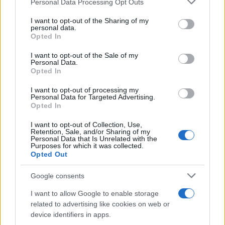
Personal Data Processing Opt Outs
This information may also be disclosed by us to third parties
on the IAB’s List of Downstream Participants that may further
I want to opt-out of the Sharing of my
disclose it to other third parties.
personal data.
Opted In
Please note that this website/app uses one or more Google
services and may gather and store information including but
I want to opt-out of the Sale of my
Personal Data.
not limited to your visit or usage behaviour. You may click to
Opted In
grant or deny consent to Google and its third-party tags to
use your data for below specified purposes in below Google
I want to opt-out of processing my
consent section.
Personal Data for Targeted Advertising.
Opted In
I want to opt-out of Collection, Use,
Retention, Sale, and/or Sharing of my
Personal Data that Is Unrelated with the
Purposes for which it was collected.
Opted Out
Google consents
I want to allow Google to enable storage
related to advertising like cookies on web or
device identifiers in apps.