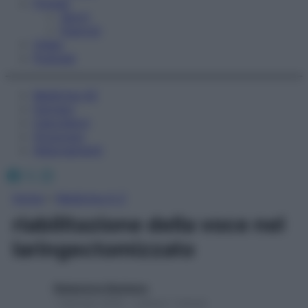
Fitness
Sport
Esercizi
Video
Podcast
Medicina AZ
Farmaci
Calcolatori
Oroscopo
Abbonamenti
Facebook
X
Instagram
Home
»
Medicina A-Z
riabilitazione della voce nel
laringectomizzato
Redazione Starbene
1 Gennaio 2025 – Lettura 1 minuto