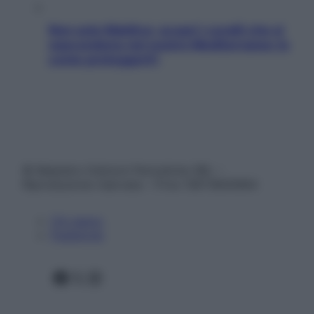
Non solo Maldive: scopri i coralli che si
nascondono nel nostro Mediterraneo (e
come proteggerli)
© Belpietro Edizioni Periodiche SRL –
Riproduzione riservata – P.Iva 13673600964
Chi siamo
Pubblicità
Facebook
X
Instagram