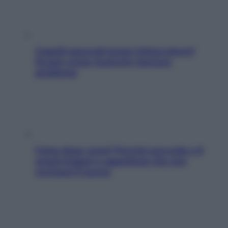
Capelli spezzati lungo l’attaccatura?
Scopri come risolvere l’annoso
problema
Fame dopo cena? Perché succede e 6
snack leggeri e appetitosi che non
rovinano il sonno