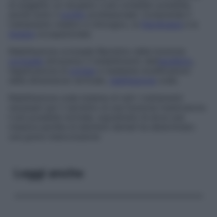
al soggetto un recupero il più completo possibile,
anche sotto il
profilo
professionale. Comprende il
trattamento medico e chirurgico, la
fisioterapia
e la
terapia
occupazionale.
Riabilitazione occlusale
Ripristino della funzione
occlusale
attraverso il ristabilimento dell’
equilibrio
,
l’applicazione di
protesi
e mediante modificazioni
della dimensione verticale.
riabilitazione
orale.
Riabilitazione orale
Insieme di tutti i trattamenti
necessari per il ripristino di una funzione masticatoria
il più possibile normale, soprattutto là dove una
massiva perdita di elementi dentali ha determinato
una grave malocclusione
Leggi anche