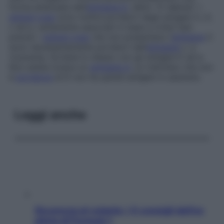
forma attenuata dell’
antigene D
, detto “D debole”. I
globuli rossi
sono inoltre portatori degli antigeni C, E,
c ed e, variamente associati in base a criteri ben
precisi: i
globuli rossi
che non presentano l’
antigene
C
sono necessariamente portatori dell’
antigene
c, e
viceversa. Avviene lo stesso con gli antigeni E ed e.
Non esiste invece un
antigene d
: un individuo che non
è
portatore
di D non ha quindi antigeni in assoluto.
Leggi anche
Sicurezza al volante: i 5 consigli dell’ex
pilota di Formula 1