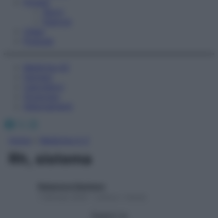
Fitness
Sport
Esercizi
Video
Podcast
Medicina AZ
Farmaci
Calcolatori
Oroscopo
Abbonamenti
Facebook
X
Instagram
Home
»
Medicina A-Z
Rh, sistema
Redazione Starbene
1 Gennaio 2025 – Lettura 1 minuto
Seguici su