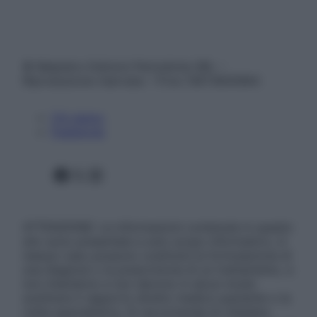
© Belpietro Edizioni Periodiche SRL –
Riproduzione riservata – P.Iva 13673600964
Chi siamo
Pubblicità
Facebook
X
Instagram
ATTENZIONE: Le informazioni contenute in questo
sito sono presentate a solo scopo informativo, in
nessun caso possono costituire la formulazione di
una diagnosi o la prescrizione di un trattamento, e
non intendono e non devono in alcun modo
sostituire il rapporto diretto medico-paziente o la
visita specialistica. Si raccomanda di chiedere