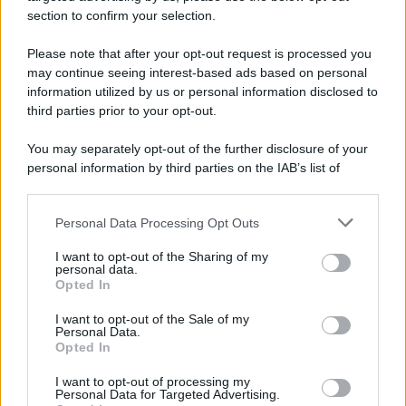
section to confirm your selection.
Please note that after your opt-out request is processed you
may continue seeing interest-based ads based on personal
information utilized by us or personal information disclosed to
third parties prior to your opt-out.
You may separately opt-out of the further disclosure of your
personal information by third parties on the IAB’s list of
downstream participants.
Personal Data Processing Opt Outs
This information may also be disclosed by us to third parties
on the IAB’s List of Downstream Participants that may further
I want to opt-out of the Sharing of my
disclose it to other third parties.
personal data.
Opted In
Please note that this website/app uses one or more Google
services and may gather and store information including but
I want to opt-out of the Sale of my
Personal Data.
not limited to your visit or usage behaviour. You may click to
Opted In
grant or deny consent to Google and its third-party tags to
use your data for below specified purposes in below Google
I want to opt-out of processing my
consent section.
Personal Data for Targeted Advertising.