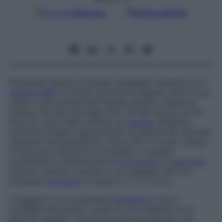
Google
Discover
Fonti preferite
Principale sistema di gruppi sanguigni (insieme con il
sistema AB0
), formato da diversi antigeni. Deve il suo
nome a una scimmia del Sudest asiatico,
Macacus
rhesus
, che alla fine degli anni ‘30 del secolo scorso
fece da cavia nelle ricerche sul
sangue
. Esistono
numerosi antigeni appartenenti al sistema Rh, talvolta
chiamati impropriamente “fattori Rh”, ma solo cinque
di essi sono rilevanti ai fini pratici, in quanto
suscettibili di determinare la
formazione
di
anticorpi
quando vengono trasfusi in un soggetto che non
possiede l’
antigene
in causa: D, C, c, E ed e.
I soggetti in cui è presente l’
antigene D
sono i
cosiddetti Rh positivi, quelli in cui è assente sono
detti Rh negativi. Alcune persone presentano una