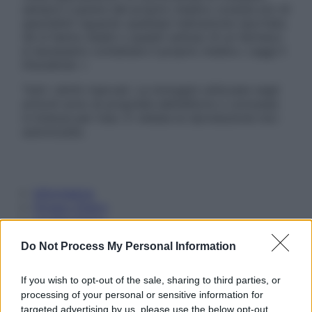
sempre il parere del proprio medico curante e/o di
specialisti riguardo qualsiasi indicazione riportata.
Se si hanno dubbi o quesiti sull’uso di un farmaco
è necessario contattare il proprio medico. Leggi il
Disclaimer »
Tutti i diritti riservati. Le immagini utilizzate negli
articoli sono di proprietà dell’editore o concesse
in licenza per l’uso. È vietata la riproduzione non
autorizzata.
Informativa
Privacy Policy
Cookie Policy
Note Legali
Do Not Process My Personal Information
Preferenze Privacy
If you wish to opt-out of the sale, sharing to third parties, or
processing of your personal or sensitive information for
targeted advertising by us, please use the below opt-out