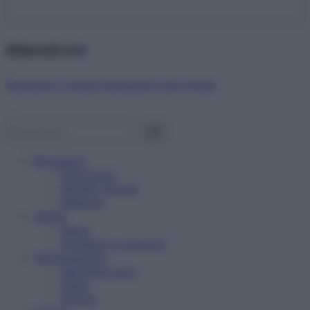
Abbonati ora!
Starbene ti regala benessere ogni mese!
Benessere
Psicologia
Rimedi naturali
Bellezza
Salute
News
Problemi e soluzioni
Alimentazione
Mangiare sano
Diete
Ricette