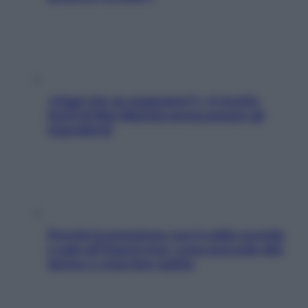
«Oggi che se magnamo?»: 4 ricette
facili di Max Mariola senza pesare gli
ingredienti
Perché la pressione con il caldo scende
e sale all’improvviso: cosa succede alle
donne e cosa fare subito