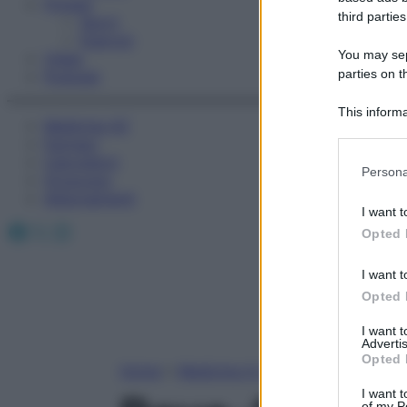
Fitness
third parties
Sport
Esercizi
You may sepa
Video
parties on t
Podcast
This informa
Medicina AZ
Participants
Farmaci
Calcolatori
Please note
Persona
Oroscopo
information 
Abbonamenti
deny consent
I want t
in below Go
Facebook
X
Instagram
Opted 
I want t
Opted 
I want 
Advertis
Opted 
Home
»
Medicina A-Z
I want t
of my P