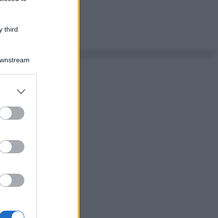
 third
Downstream
er and store
to grant or
ed purposes