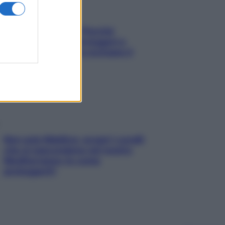
Fame dopo cena? Perché
succede e 6 snack leggeri e
appetitosi che non rovinano il
sonno
Non solo Maldive: scopri i coralli
che si nascondono nel nostro
Mediterraneo (e come
proteggerli)