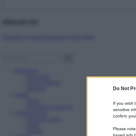
Abbonati ora!
Starbene ti regala benessere ogni mese!
Benessere
Psicologia
Rimedi naturali
Bellezza
Do Not Pr
Salute
News
If you wish 
Problemi e soluzioni
sensitive in
Alimentazione
confirm your
Mangiare sano
Diete
Please note
Ricette
based ads b