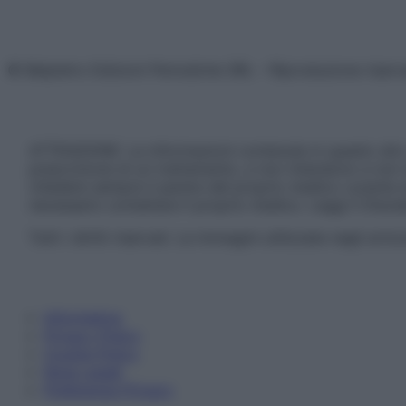
© Belpietro Edizioni Periodiche SRL – Riproduzione riser
ATTENZIONE: Le informazioni contenute in questo sito 
prescrizione di un trattamento, e non intendono e non 
chiedere sempre il parere del proprio medico curante e/o
necessario contattare il proprio medico. Leggi il Discl
Tutti i diritti riservati. Le immagini utilizzate negli ar
Informativa
Privacy Policy
Cookie Policy
Note Legali
Preferenze Privacy