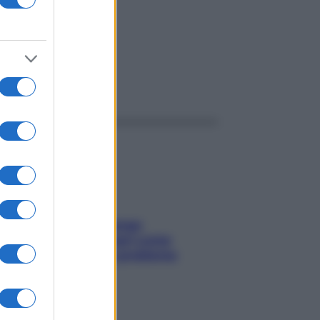
ggi anche
Capelli spezzati lungo
l’attaccatura? Scopri come
risolvere l’annoso problema