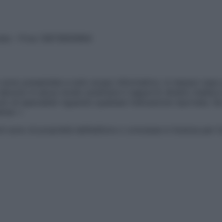
vata – P.Iva 13673600964
sono presentate a solo scopo informativo, in nessun caso p
devono in alcun modo sostituire il rapporto diretto medico-p
 di specialisti riguardo qualsiasi indicazione riportata. Se
aimer »
ticoli sono di proprietà dell’editore o concesse in licenza per 