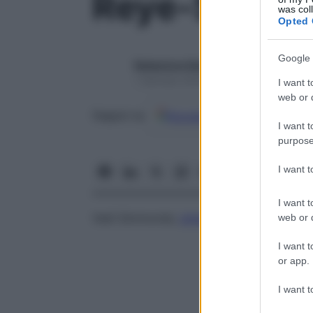
Reye-Sheeha
was col
Opted 
Google 
Redazione Starbene
1 Gennaio 2025 – Lettura 1 minuto
I want t
web or d
Google
Discover
Fon
Seguici su
I want t
purpose
I want 
I want t
Vedi Simmonds,
sindrome
di
web or d
I want t
or app.
I want t