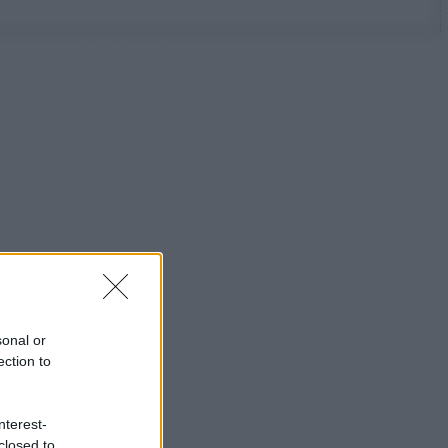
sonal or
ection to
nterest-
closed to