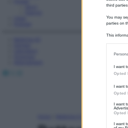
Fitness
third parties
Sport
Esercizi
You may sepa
Video
parties on t
Podcast
This informa
Medicina AZ
Participants
Farmaci
Calcolatori
Please note
Persona
Oroscopo
information 
Abbonamenti
deny consent
I want t
in below Go
Facebook
X
Instagram
Opted 
I want t
Opted 
I want 
Advertis
Opted 
Home
»
Medicina A-Z
I want t
of my P