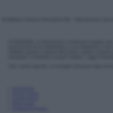
© Belpietro Edizioni Periodiche SRL – Riproduzione riser
ATTENZIONE: Le informazioni contenute in questo sito 
prescrizione di un trattamento, e non intendono e non 
chiedere sempre il parere del proprio medico curante e/o
necessario contattare il proprio medico. Leggi il Discl
Tutti i diritti riservati. Le immagini utilizzate negli ar
Informativa
Privacy Policy
Cookie Policy
Note Legali
Preferenze Privacy