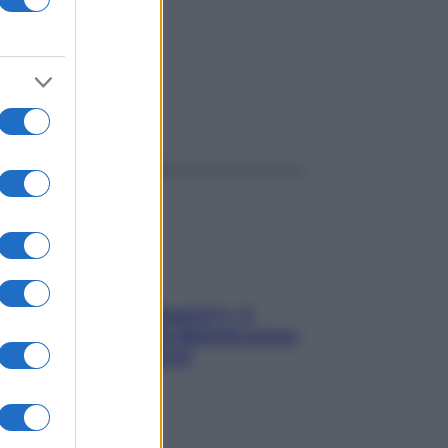
ggi anche
«Oggi che se magnamo?»: 4
ricette facili di Max Mariola senza
pesare gli ingredienti