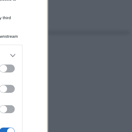
 third
Downstream
er and store
to grant or
ed purposes