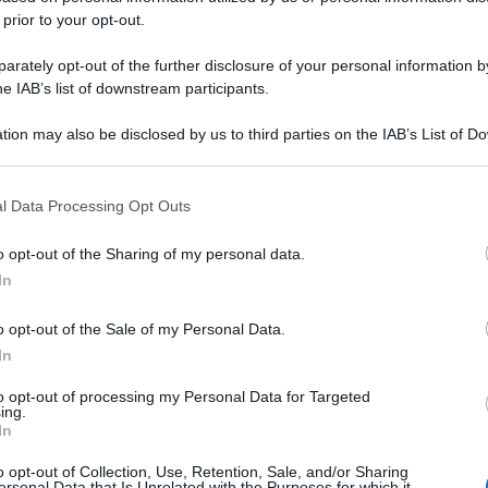
 prior to your opt-out.
rately opt-out of the further disclosure of your personal information by
he IAB’s list of downstream participants.
tion may also be disclosed by us to third parties on the IAB’s List of 
 that may further disclose it to other third parties.
 that this website/app uses one or more Google services and may gath
l Data Processing Opt Outs
including but not limited to your visit or usage behaviour. You may click 
 to Google and its third-party tags to use your data for below specifi
o opt-out of the Sharing of my personal data.
ogle consent section.
In
o opt-out of the Sale of my Personal Data.
In
to opt-out of processing my Personal Data for Targeted
ing.
In
o opt-out of Collection, Use, Retention, Sale, and/or Sharing
ersonal Data that Is Unrelated with the Purposes for which it