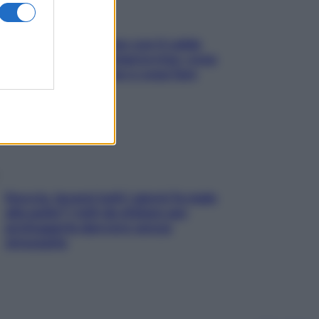
Perché la pressione con il caldo
scende e sale all’improvviso: cosa
succede alle donne e cosa fare
subito
Doccia, lavarsi tutti i giorni fa male
alla pelle? I miti da sfatare per
proteggerla davvero senza
stressarla