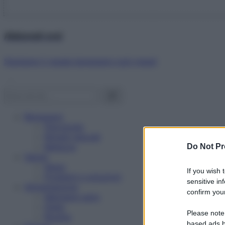
Abbonati ora!
Starbene ti regala benessere ogni mese!
Benessere
Psicologia
Rimedi naturali
Bellezza
Do Not Pr
Salute
News
If you wish 
Problemi e soluzioni
sensitive in
Alimentazione
confirm your
Mangiare sano
Diete
Please note
Ricette
based ads b