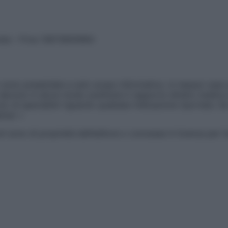
vata – P.Iva 13673600964
sono presentate a solo scopo informativo, in nessun caso p
devono in alcun modo sostituire il rapporto diretto medico-p
 di specialisti riguardo qualsiasi indicazione riportata. Se
aimer »
ticoli sono di proprietà dell’editore o concesse in licenza per 