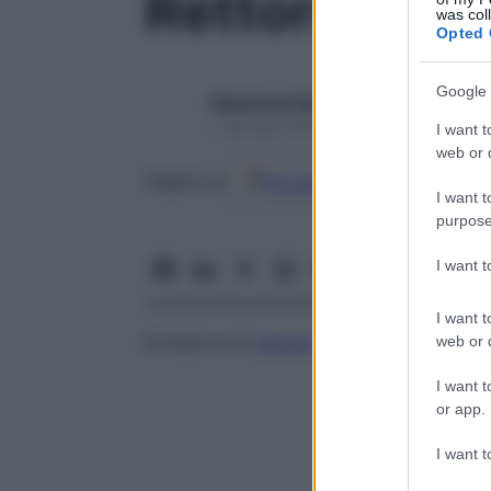
Rettorragia
was col
Opted 
Google 
Redazione Starbene
1 Gennaio 2025 – Lettura 1 minuto
I want t
web or d
Google
Discover
Fon
Seguici su
I want t
purpose
I want 
I want t
Emissione di
sangue
rosso vivo dall’
ano
.
web or d
I want t
or app.
I want t