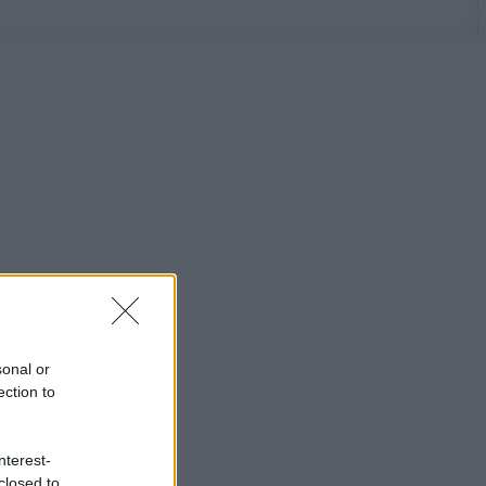
sonal or
ection to
nterest-
closed to