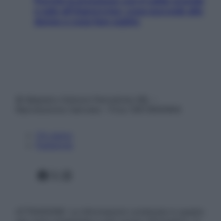
Perché la pressione con il caldo scende
e sale all’improvviso: cosa succede alle
donne e cosa fare subito
© Belpietro Edizioni Periodiche SRL –
Riproduzione riservata – P.Iva 13673600964
Chi siamo
Pubblicità
Facebook
X
Instagram
ATTENZIONE: Le informazioni contenute in questo