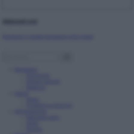
Abbonati ora!
Starbene ti regala benessere ogni mese!
Benessere
Psicologia
Rimedi naturali
Bellezza
Salute
News
Problemi e soluzioni
Alimentazione
Mangiare sano
Diete
Ricette