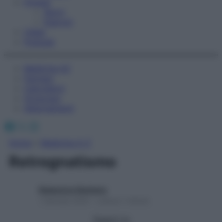
Fitness
Sport
Esercizi
Video
Podcast
Medicina AZ
Farmaci
Calcolatori
Oroscopo
Abbonamenti
Facebook
X
Instagram
Home
»
Medicina A-Z
Retrognatismo
Redazione Starbene
1 Gennaio 2025 – Lettura 1 minuto
Seguici su