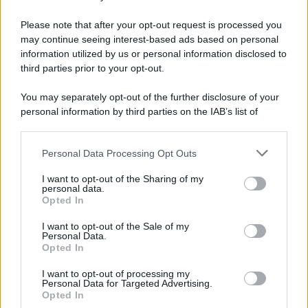
Preferenze Privacy
Please note that after your opt-out request is processed you
may continue seeing interest-based ads based on personal
information utilized by us or personal information disclosed to
third parties prior to your opt-out.
You may separately opt-out of the further disclosure of your
personal information by third parties on the IAB’s list of
downstream participants.
Personal Data Processing Opt Outs
This information may also be disclosed by us to third parties
on the IAB’s List of Downstream Participants that may further
I want to opt-out of the Sharing of my
disclose it to other third parties.
personal data.
Opted In
Please note that this website/app uses one or more Google
services and may gather and store information including but
I want to opt-out of the Sale of my
Personal Data.
not limited to your visit or usage behaviour. You may click to
Opted In
grant or deny consent to Google and its third-party tags to
use your data for below specified purposes in below Google
I want to opt-out of processing my
consent section.
Personal Data for Targeted Advertising.
Opted In