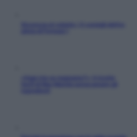
Sicurezza al volante: i 5 consigli dell’ex
pilota di Formula 1
«Oggi che se magnamo?»: 4 ricette
facili di Max Mariola senza pesare gli
ingredienti