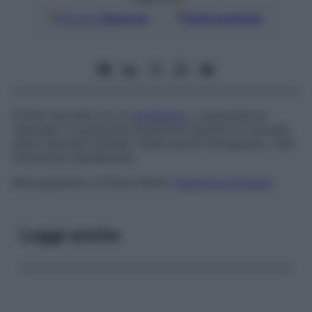
Google
Discover
Fonti preferite
Profilo facciale con la
mandibola
, o entrambe le
mascelle, in posizione posteriore rispetto al normale
piano facciale frontale. Detta anche
retrognazia
. Vedi
retrusione mandibolare
.
Retrognatismo di Pierre Robin
Sequenza di Robin
.
Leggi anche