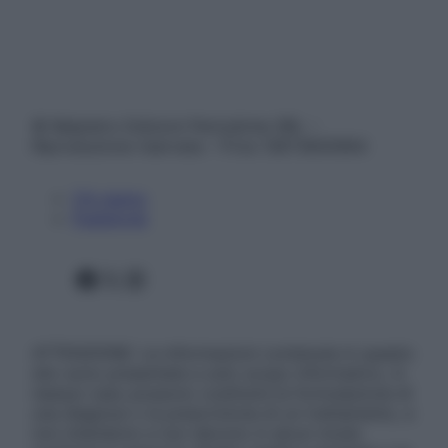
© Belpietro Edizioni Periodiche SRL –
Riproduzione riservata – P.Iva 13673600964
Chi siamo
Pubblicità
Facebook
X
Instagram
ATTENZIONE: Le informazioni contenute in questo
sito sono presentate a solo scopo informativo, in
nessun caso possono costituire la formulazione di
una diagnosi o la prescrizione di un trattamento, e
non intendono e non devono in alcun modo