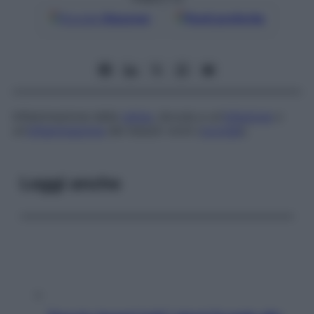
Google
Discover
Fonti preferite
Infiammazione della
retina
, dovuta a un’
infezione
o
un’
infiammazione
dei tessuti vicini (
coroide
).
Leggi anche