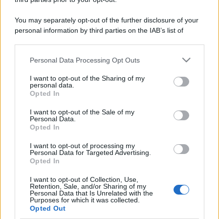
You may separately opt-out of the further disclosure of your
personal information by third parties on the IAB’s list of
downstream participants.
Personal Data Processing Opt Outs
This information may also be disclosed by us to third parties
on the IAB’s List of Downstream Participants that may further
I want to opt-out of the Sharing of my
disclose it to other third parties.
personal data.
Opted In
Please note that this website/app uses one or more Google
services and may gather and store information including but
I want to opt-out of the Sale of my
Personal Data.
not limited to your visit or usage behaviour. You may click to
Opted In
grant or deny consent to Google and its third-party tags to
use your data for below specified purposes in below Google
I want to opt-out of processing my
consent section.
Personal Data for Targeted Advertising.
Opted In
I want to opt-out of Collection, Use,
Retention, Sale, and/or Sharing of my
Personal Data that Is Unrelated with the
Purposes for which it was collected.
Opted Out