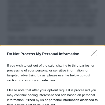
sostituire il rapporto diretto medico-paziente o la
visita specialistica. Si raccomanda di chiedere
sempre il parere del proprio medico curante e/o di
specialisti riguardo qualsiasi indicazione riportata.
Se si hanno dubbi o quesiti sull’uso di un farmaco
è necessario contattare il proprio medico. Leggi il
Disclaimer »
Tutti i diritti riservati. Le immagini utilizzate negli
articoli sono di proprietà dell’editore o concesse
in licenza per l’uso. È vietata la riproduzione non
autorizzata.
Do Not Process My Personal Information
If you wish to opt-out of the sale, sharing to third parties, or
processing of your personal or sensitive information for
Informativa
targeted advertising by us, please use the below opt-out
Privacy Policy
section to confirm your selection.
Cookie Policy
Note Legali
Please note that after your opt-out request is processed you
Preferenze Privacy
may continue seeing interest-based ads based on personal
information utilized by us or personal information disclosed to
third parties prior to your opt-out.