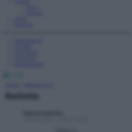
Fitness
Sport
Esercizi
Video
Podcast
Medicina AZ
Farmaci
Calcolatori
Oroscopo
Abbonamenti
Facebook
X
Instagram
Home
»
Medicina A-Z
Retinite
Redazione Starbene
1 Gennaio 2025 – Lettura 1 minuto
Seguici su