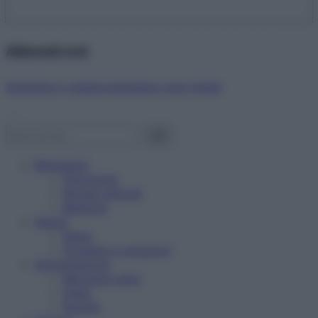
Abbonati ora!
Starbene ti regala benessere ogni mese!
Benessere
Psicologia
Rimedi naturali
Bellezza
Salute
News
Problemi e soluzioni
Alimentazione
Mangiare sano
Diete
Ricette