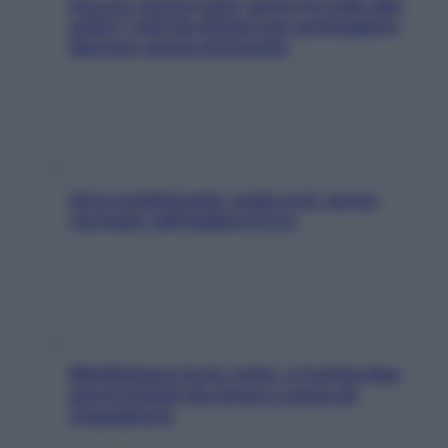
Doccia, lavarsi tutti i giorni fa male alla
pelle? I miti da sfatare per proteggerla
davvero senza stressarla
Aria condizionata: usala così, senza
rischiare raffreddore & Co.
Mindfulness tra le vette: a Cortina due
giorni lontani da stress e ansia da
smartphone