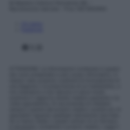
© Belpietro Edizioni Periodiche SRL –
Riproduzione riservata – P.Iva 13673600964
Chi siamo
Pubblicità
Facebook
X
Instagram
ATTENZIONE: Le informazioni contenute in questo
sito sono presentate a solo scopo informativo, in
nessun caso possono costituire la formulazione di
una diagnosi o la prescrizione di un trattamento, e
non intendono e non devono in alcun modo
sostituire il rapporto diretto medico-paziente o la
visita specialistica. Si raccomanda di chiedere
sempre il parere del proprio medico curante e/o di
specialisti riguardo qualsiasi indicazione riportata.
Se si hanno dubbi o quesiti sull’uso di un farmaco
è necessario contattare il proprio medico. Leggi il