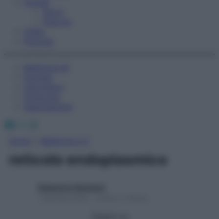
Fitness
Sport
Esercizi
Video
Podcast
Medicina AZ
Farmaci
Calcolatori
Oroscopo
Abbonamenti
Facebook
X
Instagram
Home
»
Medicina A-Z
reticolo endoplasmico
Redazione Starbene
1 Gennaio 2025 – Lettura 1 minuto
Seguici su