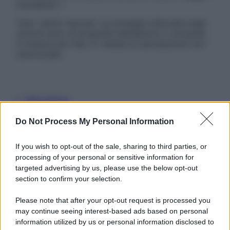
Disclaimer »
Tutti i diritti riservati. Le immagini utilizzate negli
articoli sono di proprietà dell’editore o concesse
in licenza per l’uso. È vietata la riproduzione non
autorizzata.
Informativa
Privacy Policy
Cookie Policy
Do Not Process My Personal Information
Note Legali
Preferenze Privacy
If you wish to opt-out of the sale, sharing to third parties, or
processing of your personal or sensitive information for
targeted advertising by us, please use the below opt-out
section to confirm your selection.
Please note that after your opt-out request is processed you
may continue seeing interest-based ads based on personal
information utilized by us or personal information disclosed to