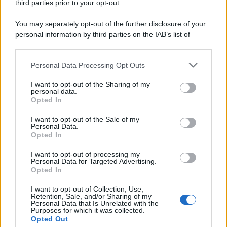
third parties prior to your opt-out.
You may separately opt-out of the further disclosure of your
personal information by third parties on the IAB’s list of
downstream participants.
Personal Data Processing Opt Outs
This information may also be disclosed by us to third parties
on the IAB’s List of Downstream Participants that may further
I want to opt-out of the Sharing of my
disclose it to other third parties.
personal data.
Opted In
Please note that this website/app uses one or more Google
services and may gather and store information including but
I want to opt-out of the Sale of my
Personal Data.
not limited to your visit or usage behaviour. You may click to
Opted In
grant or deny consent to Google and its third-party tags to
use your data for below specified purposes in below Google
I want to opt-out of processing my
consent section.
Personal Data for Targeted Advertising.
Opted In
I want to opt-out of Collection, Use,
Retention, Sale, and/or Sharing of my
Personal Data that Is Unrelated with the
Purposes for which it was collected.
Opted Out