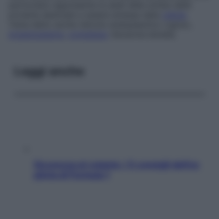
particolare rappresenta la sede della sintesi delle
proteine destinate a essere emesse dalla
cellula
.
Viene detto anche
reticolo endoplasmico rugoso,
ergastoplasma
,
complesso
ribosoma-lamella.
Leggi anche
Sicurezza al volante: i 5 consigli dell’ex
pilota di Formula 1