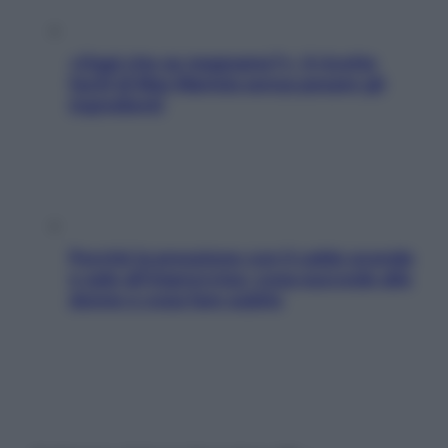
«Oggi che se magnamo?»: 4 ricette
facili di Max Mariola senza pesare gli
ingredienti
Perché la pressione con il caldo scende
e sale all’improvviso: cosa succede alle
donne e cosa fare subito