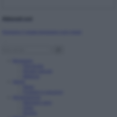
Abbonati ora!
Starbene ti regala benessere ogni mese!
Benessere
Psicologia
Rimedi naturali
Bellezza
Salute
News
Problemi e soluzioni
Alimentazione
Mangiare sano
Diete
Ricette