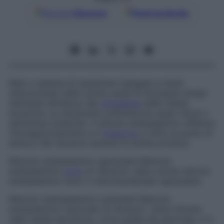
Google
Discover
Fonti preferite
Rete o sistema di membrane ripiegate e tubuli
interconnessi (detti anche
canali di Holmgren-Golgi
)
distribuiti all’interno del
citoplasma
delle cellule
eucariote. Le membrane costituiscono spazi chiusi o
semichiusi (cisterne). Il reticolo endoplasmico effettua
l’immagazzinamento e il
trasporto
e offre un punto di
attacco dei ribosomi durante la sintesi proteica.
Reticolo endoplasmico agranulare
Reticolo
endoplasmico
privo
di ribosomi, detto anche
reticolo
endoplasmico liscio
e
reticoloendotelio agranulare.
Reticolo endosplasmico granulare
Reticolo
endoplasmico associato ai ribosomi. Viene rilevato
nelle cellule secretorie, come quelle del pancreas, e in