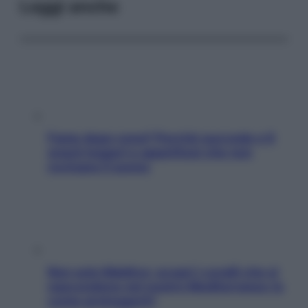
Leggi anche
Fame dopo cena? Perché succede e 6
snack leggeri e appetitosi che non
rovinano il sonno
Non solo Maldive: scopri i coralli che si
nascondono nel nostro Mediterraneo (e
come proteggerli)