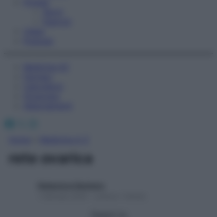
Fitness
Sport
Esercizi
Video
Podcast
Medicina AZ
Farmaci
Calcolatori
Oroscopo
Abbonamenti
Facebook
X
Instagram
Home
»
Medicina A-Z
rete ovarica
Redazione Starbene
1 Gennaio 2025 – Lettura 1 minuto
Seguici su