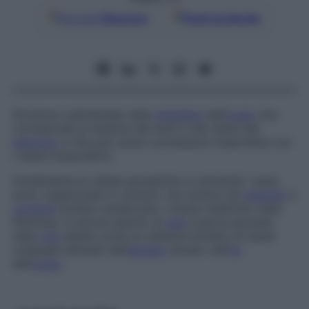
Google
Discover
Fonti preferite
Struttura rudimentale nella
midollare
dell’
ovaio
che
corrisponde al sistema dei dotti e dei tubuli del
testicolo
e che può avere connessioni imperfette con
i tubuli mesonefrici.
Inizialmente le cellule gonadiche in entrambi i sessi
sono organizzate in cordoni, ma mentre nel
maschio
il
cordone
diviene canalizzato, rimane indefinito nella
femmina. In alcune specie, la
rete
ovarica persiste
nella
vita
adulta come un sistema limitato di tubuli
collassati allineati dall’
epitelio
situato nell’
ilo
dell’
ovaio
.