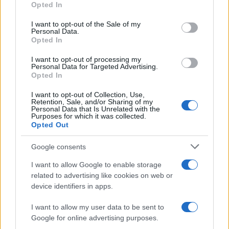
Opted In
Please note that this website/app uses one or more Google
services and may gather and store information including but
I want to opt-out of the Sale of my
Personal Data.
not limited to your visit or usage behaviour. You may click to
Opted In
grant or deny consent to Google and its third-party tags to
use your data for below specified purposes in below Google
I want to opt-out of processing my
consent section.
Personal Data for Targeted Advertising.
Opted In
I want to opt-out of Collection, Use,
Retention, Sale, and/or Sharing of my
Personal Data that Is Unrelated with the
Purposes for which it was collected.
Opted Out
Google consents
I want to allow Google to enable storage
related to advertising like cookies on web or
device identifiers in apps.
I want to allow my user data to be sent to
Google for online advertising purposes.