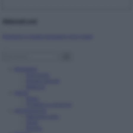
Abbonati ora!
Starbene ti regala benessere ogni mese!
Benessere
Psicologia
Rimedi naturali
Bellezza
Salute
News
Problemi e soluzioni
Alimentazione
Mangiare sano
Diete
Ricette