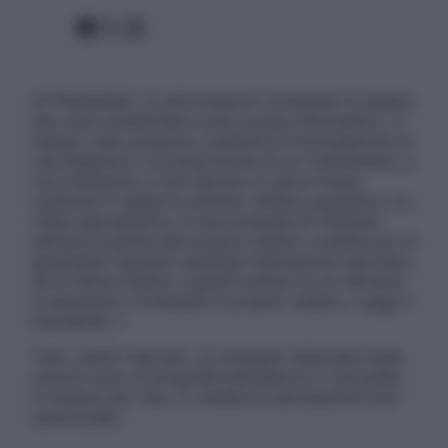
Facebook
X
Instagram
ATTENZIONE: Le informazioni contenute in questo
sito sono presentate a solo scopo informativo, in
nessun caso possono costituire la formulazione di
una diagnosi o la prescrizione di un trattamento, e
non intendono e non devono in alcun modo
sostituire il rapporto diretto medico-paziente o la
visita specialistica. Si raccomanda di chiedere
sempre il parere del proprio medico curante e/o di
specialisti riguardo qualsiasi indicazione riportata.
Se si hanno dubbi o quesiti sull’uso di un farmaco
è necessario contattare il proprio medico. Leggi il
Disclaimer »
Tutti i diritti riservati. Le immagini utilizzate negli
articoli sono di proprietà dell’editore o concesse
in licenza per l’uso. È vietata la riproduzione non
autorizzata.