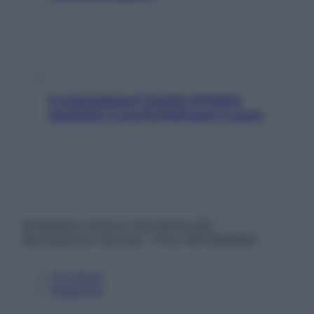
In menopausa il rischio d’infarto
aumenta: è ora di rinforzare il cuore
© Belpietro Edizioni Periodiche SRL –
Riproduzione riservata – P.Iva 13673600964
Chi siamo
Pubblicità