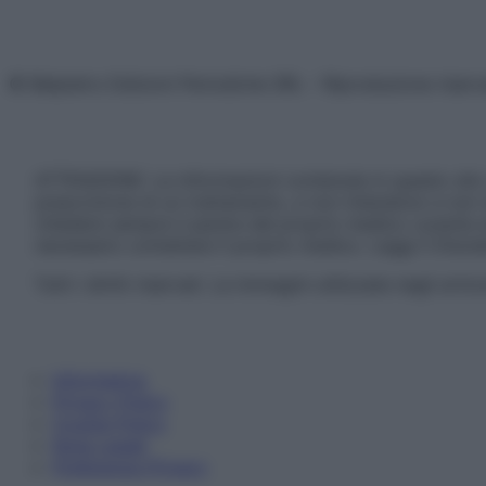
© Belpietro Edizioni Periodiche SRL – Riproduzione riser
ATTENZIONE: Le informazioni contenute in questo sito 
prescrizione di un trattamento, e non intendono e non 
chiedere sempre il parere del proprio medico curante e/o
necessario contattare il proprio medico. Leggi il Discl
Tutti i diritti riservati. Le immagini utilizzate negli ar
Informativa
Privacy Policy
Cookie Policy
Note Legali
Preferenze Privacy