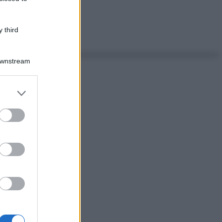
 third
Downstream
er and store
to grant or
ed purposes