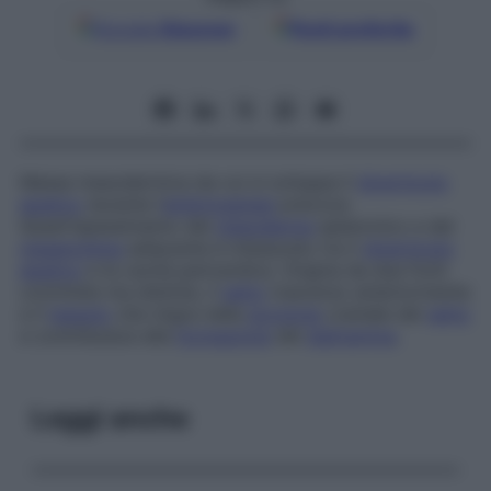
Google
Discover
Fonti preferite
Massa mesodermica da cui si sviluppa il
diverticolo
epatico
durante l’
embriogenesi
precoce.
Quest’ispessimento del
mesoderma
splancnico e del
mesenchima
adiacente è interposto tra il
diverticolo
epatico
e la cavità pericardica. Origina da due fonti
commiste ma distinte, il
setto
trasverso anteriormente
e il
tessuto
che migra nella
porzione
craniale del
setto
e contribuisce alla
formazione
del
diaframma
.
Leggi anche