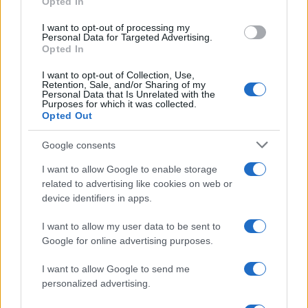
Opted In
grant or deny consent to Google and its third-party tags to
use your data for below specified purposes in below Google
I want to opt-out of processing my
consent section.
Personal Data for Targeted Advertising.
Opted In
I want to opt-out of Collection, Use,
Retention, Sale, and/or Sharing of my
Personal Data that Is Unrelated with the
Purposes for which it was collected.
Opted Out
Google consents
I want to allow Google to enable storage
related to advertising like cookies on web or
device identifiers in apps.
I want to allow my user data to be sent to
Google for online advertising purposes.
I want to allow Google to send me
personalized advertising.