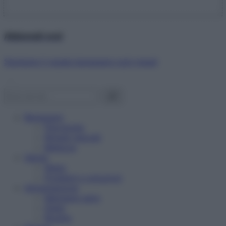
Abbonati ora!
Starbene ti regala benessere ogni mese!
Benessere
Psicologia
Rimedi naturali
Bellezza
Salute
News
Problemi e soluzioni
Alimentazione
Mangiare sano
Diete
Ricette