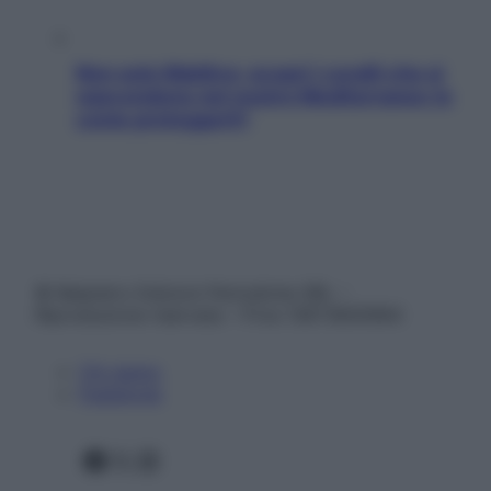
Non solo Maldive: scopri i coralli che si
nascondono nel nostro Mediterraneo (e
come proteggerli)
© Belpietro Edizioni Periodiche SRL –
Riproduzione riservata – P.Iva 13673600964
Chi siamo
Pubblicità
Facebook
X
Instagram