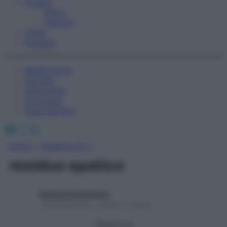
Fitness
Sport
Esercizi
Video
Podcast
Medicina AZ
Farmaci
Calcolatori
Oroscopo
Abbonamenti
Facebook
X
Instagram
Home
»
Medicina A-Z
residuo epatico
Redazione Starbene
1 Gennaio 2025 – Lettura 1 minuto
Seguici su