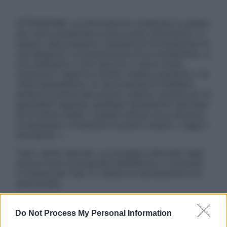
ATTENZIONE: Le informazioni contenute in questo
sito sono presentate a solo scopo informativo, in
nessun caso possono costituire la formulazione di
una diagnosi o la prescrizione di un trattamento, e
non intendono e non devono in alcun modo
sostituire il rapporto diretto medico-paziente o la
visita specialistica. Si raccomanda di chiedere
sempre il parere del proprio medico curante e/o di
specialisti riguardo qualsiasi indicazione riportata.
Se si hanno dubbi o quesiti sull’uso di un farmaco
è necessario contattare il proprio medico. Leggi il
Disclaimer »
Tutti i diritti riservati. Le immagini utilizzate negli
articoli sono di proprietà dell’editore o concesse
in licenza per l’uso. È vietata la riproduzione non
autorizzata.
Do Not Process My Personal Information