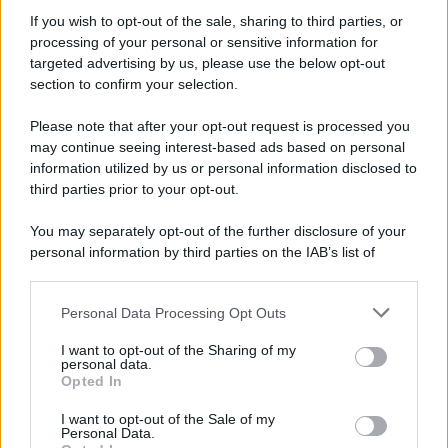
Informativa
Privacy Policy
If you wish to opt-out of the sale, sharing to third parties, or
Cookie Policy
processing of your personal or sensitive information for
Note Legali
targeted advertising by us, please use the below opt-out
Preferenze Privacy
section to confirm your selection.
Please note that after your opt-out request is processed you
may continue seeing interest-based ads based on personal
information utilized by us or personal information disclosed to
third parties prior to your opt-out.
You may separately opt-out of the further disclosure of your
personal information by third parties on the IAB’s list of
downstream participants.
Personal Data Processing Opt Outs
This information may also be disclosed by us to third parties
on the IAB’s List of Downstream Participants that may further
I want to opt-out of the Sharing of my
disclose it to other third parties.
personal data.
Opted In
Please note that this website/app uses one or more Google
services and may gather and store information including but
I want to opt-out of the Sale of my
Personal Data.
not limited to your visit or usage behaviour. You may click to