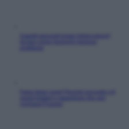
Capelli spezzati lungo l’attaccatura?
Scopri come risolvere l’annoso
problema
Fame dopo cena? Perché succede e 6
snack leggeri e appetitosi che non
rovinano il sonno