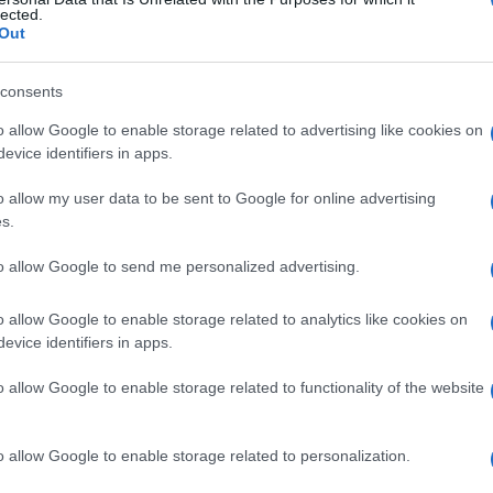
lected.
Out
consents
Le
o allow Google to enable storage related to advertising like cookies on
evice identifiers in apps.
ti preferite
o allow my user data to be sent to Google for online advertising
s.
to allow Google to send me personalized advertising.
o allow Google to enable storage related to analytics like cookies on
tura.
evice identifiers in apps.
di un
segmento
triangolare di
tessuto
.
o allow Google to enable storage related to functionality of the website
a di una
tumefazione
localizzata o di un
tumore
.
o allow Google to enable storage related to personalization.