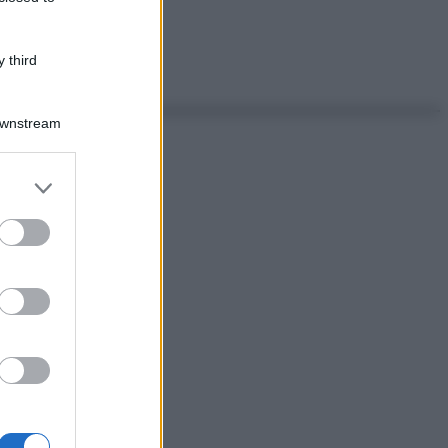
 third
Downstream
er and store
to grant or
ed purposes