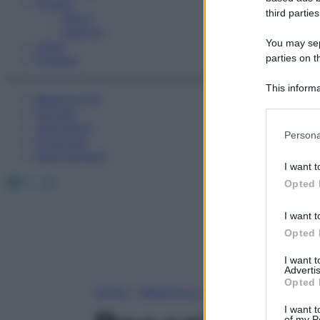
Fitness
third parties
Sport
Esercizi
You may sepa
Video
parties on t
Podcast
This informa
Medicina AZ
Participants
Farmaci
Calcolatori
Please note
Persona
Oroscopo
information 
Abbonamenti
deny consent
I want t
in below Go
Facebook
X
Instagram
Opted 
I want t
Opted 
I want 
Advertis
Opted 
Home
»
Medicina A-Z
I want t
of my P