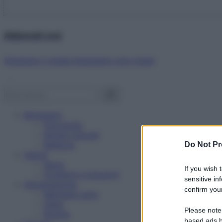
Abbonati ora!
Starbene ti regala benessere ogni mese!
Benessere
Psicologia
Rimedi naturali
Bellezza
Do Not Pr
Salute
News
If you wish 
Problemi e soluzioni
sensitive in
Alimentazione
confirm your
Mangiare sano
Diete
Please note
Ricette
based ads b