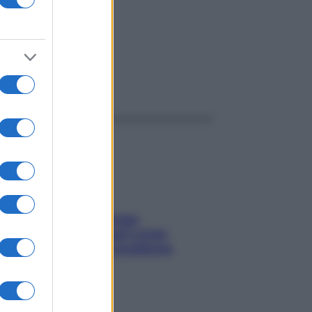
ggi anche
Capelli spezzati lungo
l’attaccatura? Scopri come
risolvere l’annoso problema