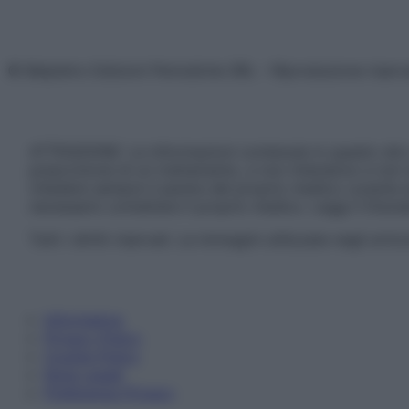
© Belpietro Edizioni Periodiche SRL – Riproduzione riser
ATTENZIONE: Le informazioni contenute in questo sito 
prescrizione di un trattamento, e non intendono e non 
chiedere sempre il parere del proprio medico curante e/o
necessario contattare il proprio medico. Leggi il Discl
Tutti i diritti riservati. Le immagini utilizzate negli ar
Informativa
Privacy Policy
Cookie Policy
Note Legali
Preferenze Privacy