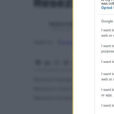
Resezione
was col
Opted 
Google 
Redazione Starbene
1 Gennaio 2025 – Lettura 1 minuto
I want t
web or d
Google
Discover
Fon
Seguici su
I want t
purpose
I want 
I want t
Rimozione chirurgica di parte di una strut
web or d
Resezione a cuneo
Rimozione chirurgica 
I want t
or app.
Resezione chirurgica
Escissione chirurgic
I want t