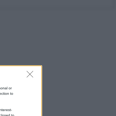
sonal or
ection to
nterest-
closed to