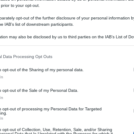
 prior to your opt-out.
rately opt-out of the further disclosure of your personal information by
he IAB’s list of downstream participants.
tion may also be disclosed by us to third parties on the IAB’s List of 
 that may further disclose it to other third parties.
 that this website/app uses one or more Google services and may gath
l Data Processing Opt Outs
including but not limited to your visit or usage behaviour. You may click 
 to Google and its third-party tags to use your data for below specifi
o opt-out of the Sharing of my personal data.
ogle consent section.
In
o opt-out of the Sale of my Personal Data.
In
to opt-out of processing my Personal Data for Targeted
ing.
In
o opt-out of Collection, Use, Retention, Sale, and/or Sharing
ersonal Data that Is Unrelated with the Purposes for which it