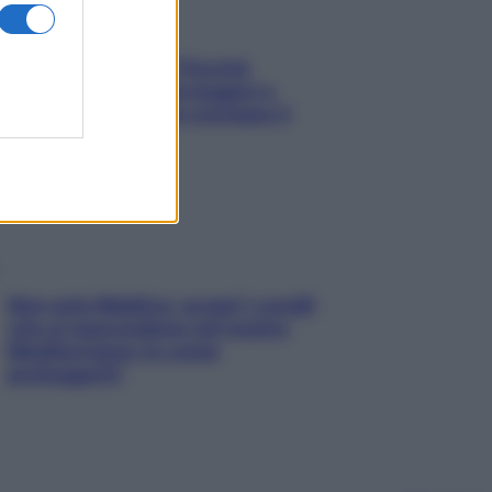
Fame dopo cena? Perché
succede e 6 snack leggeri e
appetitosi che non rovinano il
sonno
Non solo Maldive: scopri i coralli
che si nascondono nel nostro
Mediterraneo (e come
proteggerli)