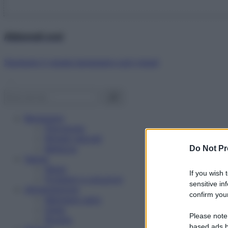
Abbonati ora!
Starbene ti regala benessere ogni mese!
Benessere
Psicologia
Rimedi naturali
Bellezza
Do Not Pr
Salute
News
If you wish 
Problemi e soluzioni
sensitive in
Alimentazione
confirm your
Mangiare sano
Diete
Please note
Ricette
based ads b