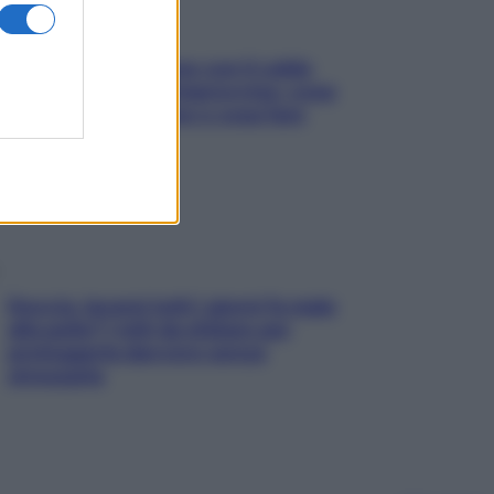
Perché la pressione con il caldo
scende e sale all’improvviso: cosa
succede alle donne e cosa fare
subito
Doccia, lavarsi tutti i giorni fa male
alla pelle? I miti da sfatare per
proteggerla davvero senza
stressarla