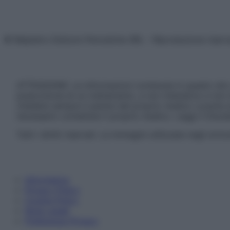
© Belpietro Edizioni Periodiche SRL – Riproduzione riser
ATTENZIONE: Le informazioni contenute in questo sito 
prescrizione di un trattamento, e non intendono e non 
chiedere sempre il parere del proprio medico curante e/o
necessario contattare il proprio medico. Leggi il Discl
Tutti i diritti riservati. Le immagini utilizzate negli ar
Informativa
Privacy Policy
Cookie Policy
Note Legali
Preferenze Privacy