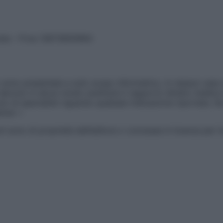
vata – P.Iva 13673600964
sono presentate a solo scopo informativo, in nessun caso p
devono in alcun modo sostituire il rapporto diretto medico-p
 di specialisti riguardo qualsiasi indicazione riportata. Se
aimer »
ticoli sono di proprietà dell’editore o concesse in licenza per 