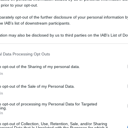
 prior to your opt-out.
rately opt-out of the further disclosure of your personal information by
he IAB’s list of downstream participants.
tion may also be disclosed by us to third parties on the IAB’s List of 
 that may further disclose it to other third parties.
 that this website/app uses one or more Google services and may gath
l Data Processing Opt Outs
including but not limited to your visit or usage behaviour. You may click 
 to Google and its third-party tags to use your data for below specifi
o opt-out of the Sharing of my personal data.
ogle consent section.
In
o opt-out of the Sale of my Personal Data.
In
to opt-out of processing my Personal Data for Targeted
ing.
In
o opt-out of Collection, Use, Retention, Sale, and/or Sharing
ersonal Data that Is Unrelated with the Purposes for which it