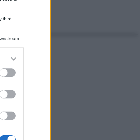
 third
Downstream
er and store
to grant or
ed purposes