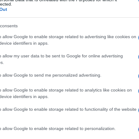
na
lected.
Out
consents
Le
o allow Google to enable storage related to advertising like cookies on
evice identifiers in apps.
ti preferite
o allow my user data to be sent to Google for online advertising
s.
to allow Google to send me personalized advertising.
o allow Google to enable storage related to analytics like cookies on
iù comunemente, entrambi i reni: consiste nella
evice identifiers in apps.
le
cisti
dai calici o dai dotti di raccolta, nelle piramidi.
i
viene posta in base ai cambiamenti caratteristici
o allow Google to enable storage related to functionality of the website
enti con calcoli, infezioni ricorrenti o
ematuria
Tuttavia la
prognosi
è buona e l’aspettativa di
vita
è
o allow Google to enable storage related to personalization.