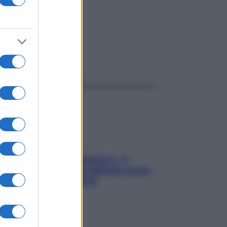
ggi anche
«Oggi che se magnamo?»: 4
ricette facili di Max Mariola senza
pesare gli ingredienti