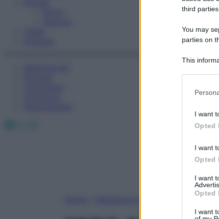
Fitness
third parties
Sport
Esercizi
You may sepa
Video
parties on t
Podcast
This informa
Medicina AZ
Participants
Farmaci
Calcolatori
Please note
Persona
Oroscopo
information 
Abbonamenti
deny consent
I want t
in below Go
Facebook
X
Instagram
Opted 
I want t
Opted 
I want 
Advertis
Opted 
Home
»
Medicina A-Z
I want t
of my P