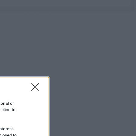
sonal or
ection to
nterest-
closed to