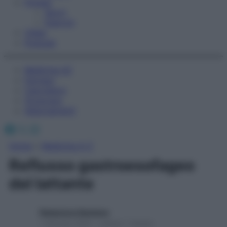
Fitness
Sport
Esercizi
Video
Podcast
Medicina AZ
Farmaci
Calcolatori
Oroscopo
Abbonamenti
Facebook
X
Instagram
Home
»
Medicina A-Z
Reflusso gastroesofageo
del lattante
Redazione Starbene
1 Gennaio 2025 – Lettura 1 minuto