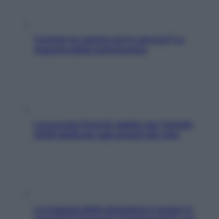
Contare le calorie serve ancora? La
risposta della nutrizionista
L’oroscopo food di Jupiter per l’estate
2026 dedicato agli amanti del cibo
La trappola della dopamina ti segue in