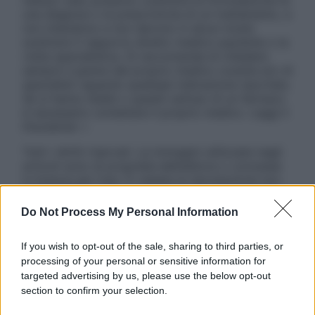
nessun caso possono costituire la formulazione di
una diagnosi o la prescrizione di un trattamento, e
non intendono e non devono in alcun modo
sostituire il rapporto diretto medico-paziente o la
visita specialistica. Si raccomanda di chiedere
sempre il parere del proprio medico curante e/o di
specialisti riguardo qualsiasi indicazione riportata.
Se si hanno dubbi o quesiti sull’uso di un farmaco
è necessario contattare il proprio medico. Leggi il
Disclaimer »
Tutti i diritti riservati. Le immagini utilizzate negli
articoli sono di proprietà dell’editore o concesse
in licenza per l’uso. È vietata la riproduzione non
autorizzata.
Do Not Process My Personal Information
If you wish to opt-out of the sale, sharing to third parties, or
Informativa
processing of your personal or sensitive information for
Privacy Policy
targeted advertising by us, please use the below opt-out
Cookie Policy
section to confirm your selection.
Note Legali
Preferenze Privacy