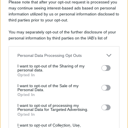
Please note that after your opt-out request is processed you
may continue seeing interest-based ads based on personal
information utilized by us or personal information disclosed to
third parties prior to your opt-out.
You may separately opt-out of the further disclosure of your
personal information by third parties on the IAB’s list of
downstream participants.
Personal Data Processing Opt Outs
This information may also be disclosed by us to third parties
on the IAB’s List of Downstream Participants that may further
I want to opt-out of the Sharing of my
disclose it to other third parties.
personal data.
Opted In
Please note that this website/app uses one or more Google
services and may gather and store information including but
I want to opt-out of the Sale of my
Personal Data.
not limited to your visit or usage behaviour. You may click to
Opted In
grant or deny consent to Google and its third-party tags to
use your data for below specified purposes in below Google
I want to opt-out of processing my
consent section.
Personal Data for Targeted Advertising.
Opted In
I want to opt-out of Collection, Use,