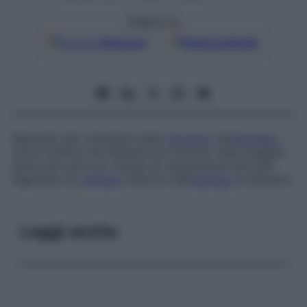
Seguici su
Google
Discover
Fonti preferite
Rigurgito del contenuto dello
stomaco
nell’
esofago
,
che si verifica nel lattante ed è dovuto nella maggior
parte dei casi a un ritardo di maturazione del tubo
digerente (lo
sfintere
inferiore dell’
esofago
è dilatato).
Leggi anche