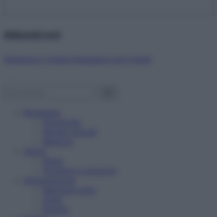
Abbonati ora!
Starbene ti regala benessere ogni mese!
Benessere
Psicologia
Rimedi naturali
Bellezza
Salute
News
Problemi e soluzioni
Alimentazione
Mangiare sano
Diete
Ricette