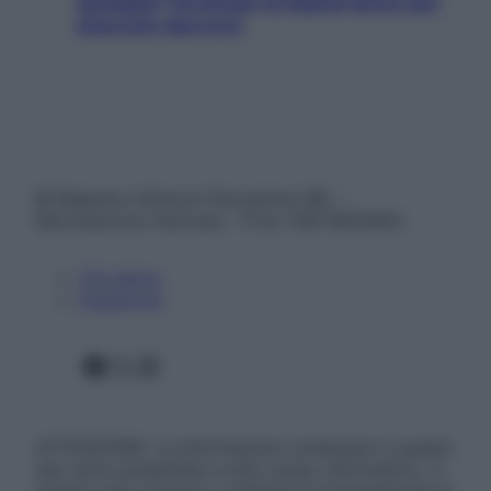
spiaggia? Strategie di digital detox per
staccare davvero
© Belpietro Edizioni Periodiche SRL –
Riproduzione riservata – P.Iva 13673600964
Chi siamo
Pubblicità
Facebook
X
Instagram
ATTENZIONE: Le informazioni contenute in questo
sito sono presentate a solo scopo informativo, in