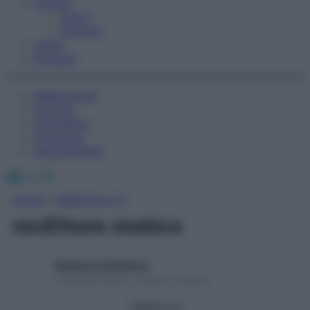
Fitness
Sport
Esercizi
Video
Podcast
Medicina AZ
Farmaci
Calcolatori
Oroscopo
Abbonamenti
Facebook
X
Instagram
Home
»
Medicina A-Z
recEttore statico
Redazione Starbene
1 Gennaio 2025 – Lettura 1 minuto
Seguici su