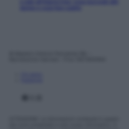
e sale all’improvviso: cosa succede alle
donne e cosa fare subito
© Belpietro Edizioni Periodiche SRL –
Riproduzione riservata – P.Iva 13673600964
Chi siamo
Pubblicità
Facebook
X
Instagram
ATTENZIONE: Le informazioni contenute in questo
sito sono presentate a solo scopo informativo, in