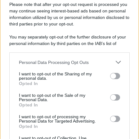
Preferenze Privacy
Please note that after your opt-out request is processed you
may continue seeing interest-based ads based on personal
information utilized by us or personal information disclosed to
third parties prior to your opt-out.
You may separately opt-out of the further disclosure of your
personal information by third parties on the IAB’s list of
downstream participants.
Personal Data Processing Opt Outs
This information may also be disclosed by us to third parties
on the IAB’s List of Downstream Participants that may further
I want to opt-out of the Sharing of my
disclose it to other third parties.
personal data.
Opted In
Please note that this website/app uses one or more Google
services and may gather and store information including but
I want to opt-out of the Sale of my
Personal Data.
not limited to your visit or usage behaviour. You may click to
Opted In
grant or deny consent to Google and its third-party tags to
use your data for below specified purposes in below Google
I want to opt-out of processing my
consent section.
Personal Data for Targeted Advertising.
Opted In
I want to opt-out of Collection, Use,