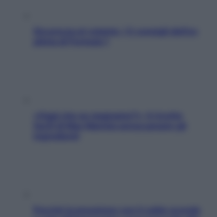
Sicurezza al volante: i 5 consigli dell’ex
pilota di Formula 1
«Oggi che se magnamo?»: 4 ricette
facili di Max Mariola senza pesare gli
ingredienti
Perché la pressione con il caldo scende