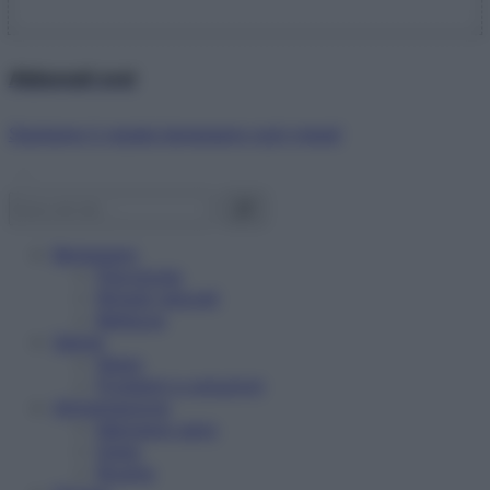
Abbonati ora!
Starbene ti regala benessere ogni mese!
Benessere
Psicologia
Rimedi naturali
Bellezza
Salute
News
Problemi e soluzioni
Alimentazione
Mangiare sano
Diete
Ricette