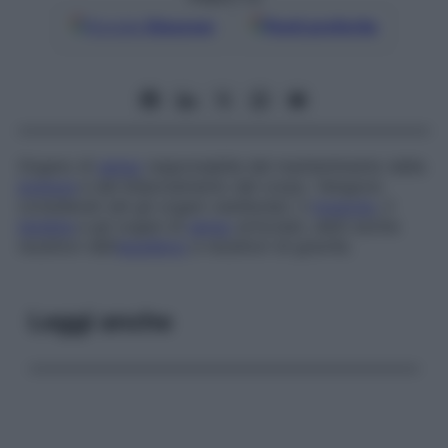
Google
Discover
Fonti preferite
Organo di
senso
responsabile del mantenimento della
postura
e del bilanciamento del corpo. Vengono
considerati tali gli organi vestibolari, il
muscolo
, il
tendine
e gli organi di
senso
articolari, detti anche
recettori dell’
equilibrio
e
recettori di gravità.
Leggi anche