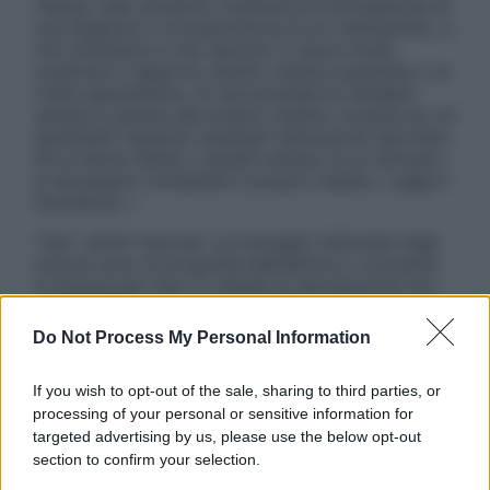
nessun caso possono costituire la formulazione di
una diagnosi o la prescrizione di un trattamento, e
non intendono e non devono in alcun modo
sostituire il rapporto diretto medico-paziente o la
visita specialistica. Si raccomanda di chiedere
sempre il parere del proprio medico curante e/o di
specialisti riguardo qualsiasi indicazione riportata.
Se si hanno dubbi o quesiti sull’uso di un farmaco
è necessario contattare il proprio medico. Leggi il
Disclaimer »
Tutti i diritti riservati. Le immagini utilizzate negli
articoli sono di proprietà dell’editore o concesse
in licenza per l’uso. È vietata la riproduzione non
autorizzata.
Do Not Process My Personal Information
If you wish to opt-out of the sale, sharing to third parties, or
Informativa
processing of your personal or sensitive information for
Privacy Policy
targeted advertising by us, please use the below opt-out
Cookie Policy
section to confirm your selection.
Note Legali