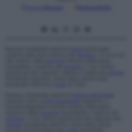
Google
Discover
Fonti preferite
Recesso duodenale inferiore
Fossa
peritoneale
coperta dalla plica inferiore del
duodeno
. Si trova sul
lato sinistro della
porzione
inferiore della parte
ascendente, o
quarta
, del
duodeno
. Il suo orifizio
guarda dal lato opposto rispetto a quello del
recesso
duodenale superiore. Viene detto anche
fossa
duodenale inferiore
e
fossa
di Treitz.
Recesso duodenale superiore
Spazio peritoneale
presente sotto la
plica duodenale
superiore, o
duodenodigiunale
e sul lato sinistro della parte
superiore della
porzione
ascendente, o quarta, del
duodeno
. Il suo orifizio guarda dal lato opposto del
recesso
duodenale inferiore. Viene detto anche
recesso duodenodigiunale,
fossa
duodenale