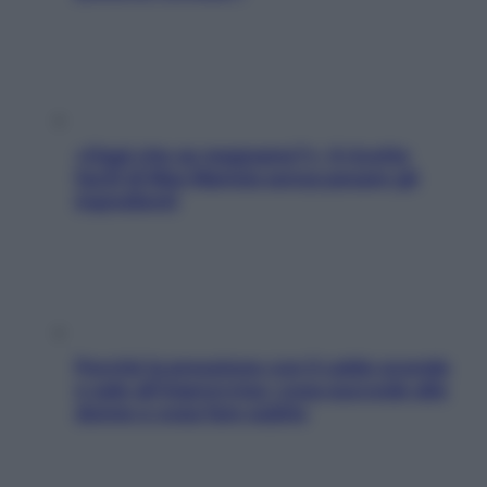
«Oggi che se magnamo?»: 4 ricette
facili di Max Mariola senza pesare gli
ingredienti
Perché la pressione con il caldo scende
e sale all’improvviso: cosa succede alle
donne e cosa fare subito