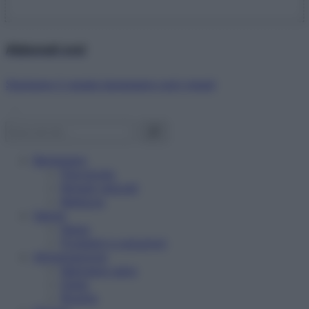
Abbonati ora!
Starbene ti regala benessere ogni mese!
Benessere
Psicologia
Rimedi naturali
Bellezza
Salute
News
Problemi e soluzioni
Alimentazione
Mangiare sano
Diete
Ricette