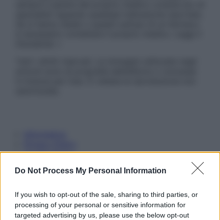
sempre il parere del proprio medico curante e/o di
specialisti riguardo qualsiasi indicazione riportata.
Se si hanno dubbi o quesiti sull’uso di un farmaco
è necessario contattare il proprio medico. Leggi il
Disclaimer »
Tutti i diritti riservati. Le immagini utilizzate negli
articoli sono di proprietà dell’editore o concesse
in licenza per l’uso. È vietata la riproduzione non
autorizzata.
Informativa
Privacy Policy
Cookie Policy
Note Legali
Do Not Process My Personal Information
Preferenze Privacy
If you wish to opt-out of the sale, sharing to third parties, or
processing of your personal or sensitive information for
targeted advertising by us, please use the below opt-out