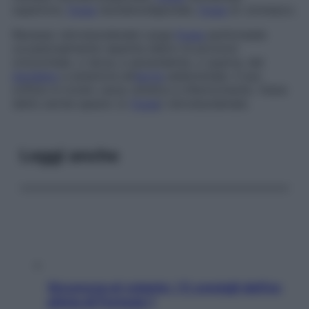
superiore,
fossa
duodenodigiunale,
fossa
di Jonnesco.
Recesso retroduodenale
Larga
fossa
peritoneale
occasionalmente reperita dietro le porzioni
orizzontale, o terza, e ascendente, o quarta, del
duodeno
e anteriore all’
aorta
addominale. Il suo
orifizio è rivolto verso sinistra e inferiormente. Viene
detto anche
spazio (o
fossa
) retroduodenale.
Leggi anche
Sicurezza al volante: i 5 consigli dell’ex
pilota di Formula 1