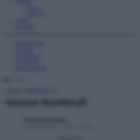
Fitness
Sport
Esercizi
Video
Podcast
Medicina AZ
Farmaci
Calcolatori
Oroscopo
Abbonamenti
Facebook
X
Instagram
Home
»
Medicina A-Z
recessi duodenali
Redazione Starbene
1 Gennaio 2025 – Lettura 1 minuto
Seguici su