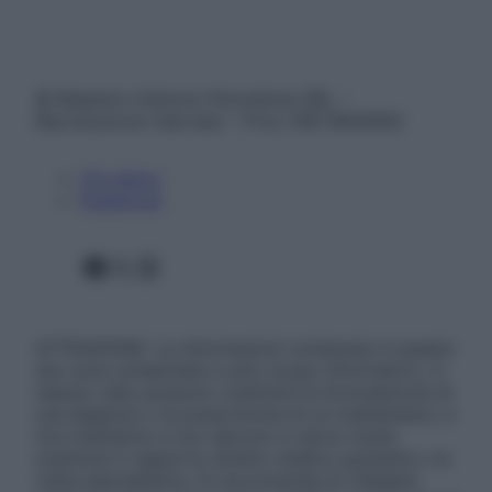
© Belpietro Edizioni Periodiche SRL –
Riproduzione riservata – P.Iva 13673600964
Chi siamo
Pubblicità
Facebook
X
Instagram
ATTENZIONE: Le informazioni contenute in questo
sito sono presentate a solo scopo informativo, in
nessun caso possono costituire la formulazione di
una diagnosi o la prescrizione di un trattamento, e
non intendono e non devono in alcun modo
sostituire il rapporto diretto medico-paziente o la
visita specialistica. Si raccomanda di chiedere