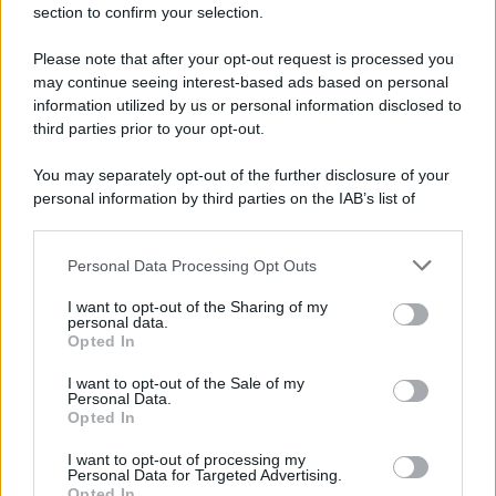
section to confirm your selection.
Please note that after your opt-out request is processed you
may continue seeing interest-based ads based on personal
information utilized by us or personal information disclosed to
third parties prior to your opt-out.
You may separately opt-out of the further disclosure of your
personal information by third parties on the IAB’s list of
downstream participants.
Personal Data Processing Opt Outs
This information may also be disclosed by us to third parties
on the IAB’s List of Downstream Participants that may further
I want to opt-out of the Sharing of my
disclose it to other third parties.
personal data.
Opted In
Please note that this website/app uses one or more Google
services and may gather and store information including but
I want to opt-out of the Sale of my
Personal Data.
not limited to your visit or usage behaviour. You may click to
Opted In
grant or deny consent to Google and its third-party tags to
use your data for below specified purposes in below Google
I want to opt-out of processing my
consent section.
Personal Data for Targeted Advertising.
Opted In