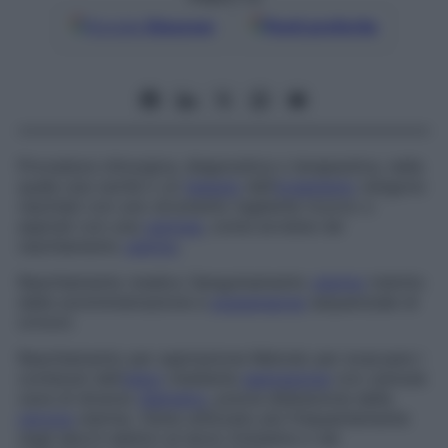
Google
Discover
Fonti preferite
Procedura chirurgica, diagnostica o terapeutica, nella
quale una cavità o un
tessuto
dell’
organismo
vengono
raschiati con uno strumento tagliente ricurvo o
aspirati con una
cannula
, come avviene nel
raschiamento
uterino
.
Raschiamento medico
Sanguinamento
uterino
indotto
dalla somministrazione e
sospensione
sequenziale di
ormoni.
Raschiamento per aspirazione
Metodo per evacuare i
contenuti dell’
utero
mediante
aspirazione
con cannule
cave di diverso
diametro
, previa dilatazione della
cervice
uterina. Viene utilizzato più frequentemente
negli aborti elettivi al terzo trimestre o nel