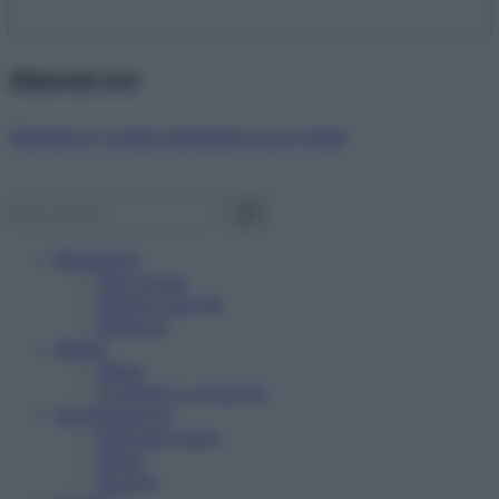
Abbonati ora!
Starbene ti regala benessere ogni mese!
Benessere
Psicologia
Rimedi naturali
Bellezza
Salute
News
Problemi e soluzioni
Alimentazione
Mangiare sano
Diete
Ricette