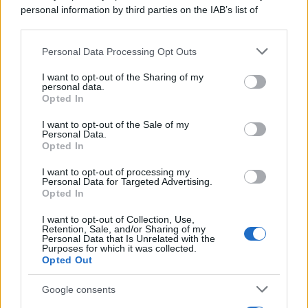
personal information by third parties on the IAB’s list of
downstream participants.
Personal Data Processing Opt Outs
This information may also be disclosed by us to third parties
on the IAB’s List of Downstream Participants that may further
I want to opt-out of the Sharing of my
disclose it to other third parties.
personal data.
Opted In
Please note that this website/app uses one or more Google
services and may gather and store information including but
I want to opt-out of the Sale of my
Personal Data.
not limited to your visit or usage behaviour. You may click to
Opted In
grant or deny consent to Google and its third-party tags to
use your data for below specified purposes in below Google
I want to opt-out of processing my
consent section.
Personal Data for Targeted Advertising.
Opted In
I want to opt-out of Collection, Use,
Retention, Sale, and/or Sharing of my
Personal Data that Is Unrelated with the
Purposes for which it was collected.
Opted Out
Google consents