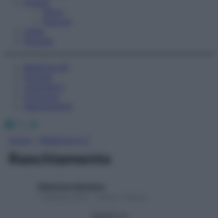
Fitness
Sport
Esercizi
Video
Podcast
Medicina AZ
Farmaci
Calcolatori
Oroscopo
Abbonamenti
Facebook
X
Instagram
Home
»
Medicina A-Z
Raschiamento
Redazione Starbene
1 Gennaio 2025 – Lettura 1 minuto
Seguici su