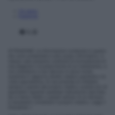
Chi siamo
Pubblicità
Facebook
X
Instagram
ATTENZIONE: Le informazioni contenute in questo
sito sono presentate a solo scopo informativo, in
nessun caso possono costituire la formulazione di
una diagnosi o la prescrizione di un trattamento, e
non intendono e non devono in alcun modo
sostituire il rapporto diretto medico-paziente o la
visita specialistica. Si raccomanda di chiedere
sempre il parere del proprio medico curante e/o di
specialisti riguardo qualsiasi indicazione riportata.
Se si hanno dubbi o quesiti sull’uso di un farmaco
è necessario contattare il proprio medico. Leggi il
Disclaimer »