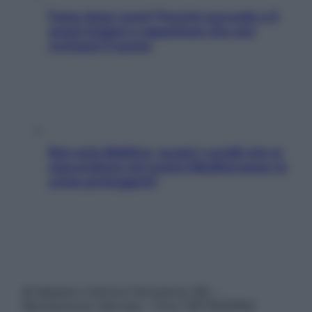
Fame dopo cena? Perché succede e 6
snack leggeri e appetitosi che non
rovinano il sonno
Non solo Maldive: scopri i coralli che si
nascondono nel nostro Mediterraneo (e
come proteggerli)
© Belpietro Edizioni Periodiche SRL –
Riproduzione riservata – P.Iva 13673600964