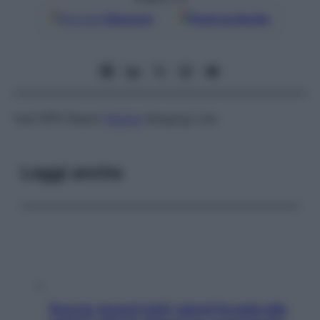
Google
Discover
Fonti preferite
Vedi RPR (Rapid
Plasma
Reaging) test
Leggi anche
Doccia, lavarsi tutti i giorni fa male alla