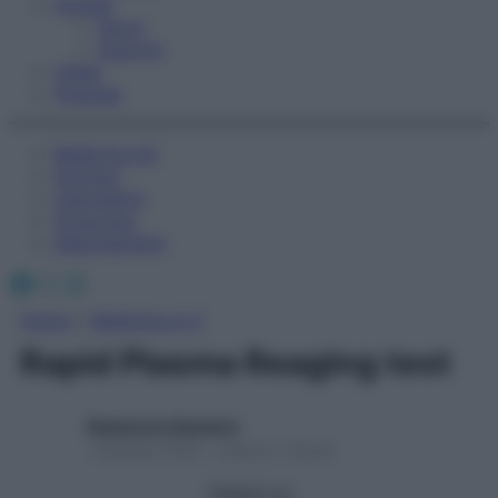
Fitness
Sport
Esercizi
Video
Podcast
Medicina AZ
Farmaci
Calcolatori
Oroscopo
Abbonamenti
Facebook
X
Instagram
Home
»
Medicina A-Z
Rapid Plasma Reaging test
Redazione Starbene
1 Gennaio 2025 – Lettura 1 minuto
Seguici su