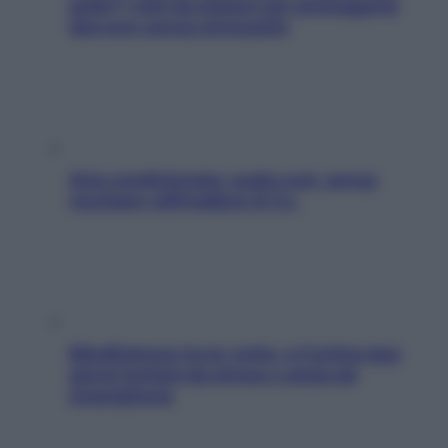
pelle? I miti da sfatare per proteggerla
davvero senza stressarla
Aria condizionata: usala così, senza
rischiare raffreddore & Co.
Mindfulness tra le vette: a Cortina due
giorni lontani da stress e ansia da
smartphone