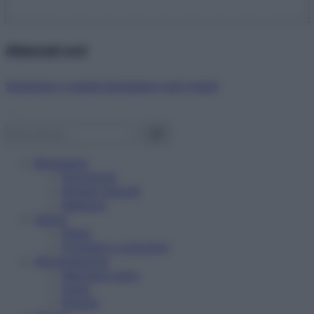
Abbonati ora!
Starbene ti regala benessere ogni mese!
Benessere
Psicologia
Rimedi naturali
Bellezza
Salute
News
Problemi e soluzioni
Alimentazione
Mangiare sano
Diete
Ricette