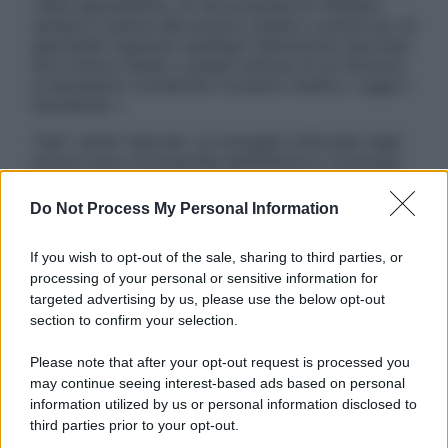
visita specialistica. Si raccomanda di chiedere
sempre il parere del proprio medico curante e/o di
specialisti riguardo qualsiasi indicazione riportata.
Se si hanno dubbi o quesiti sull’uso di un farmaco
è necessario contattare il proprio medico. Leggi il
Disclaimer »
Tutti i diritti riservati. Le immagini utilizzate negli
articoli sono di proprietà dell’editore o concesse
in licenza per l’uso. È vietata la riproduzione non
autorizzata.
Do Not Process My Personal Information
If you wish to opt-out of the sale, sharing to third parties, or
processing of your personal or sensitive information for
Informativa
targeted advertising by us, please use the below opt-out
Privacy Policy
section to confirm your selection.
Cookie Policy
Note Legali
Please note that after your opt-out request is processed you
Preferenze Privacy
may continue seeing interest-based ads based on personal
information utilized by us or personal information disclosed to
third parties prior to your opt-out.