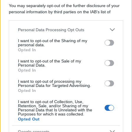
You may separately opt-out of the further disclosure of your
personal information by third parties on the IAB’s list of
downstream participants.
Personal Data Processing Opt Outs
This information may also be disclosed by us to third parties
on the IAB’s List of Downstream Participants that may further
I want to opt-out of the Sharing of my
disclose it to other third parties.
personal data.
Opted In
Please note that this website/app uses one or more Google
services and may gather and store information including but
I want to opt-out of the Sale of my
Personal Data.
not limited to your visit or usage behaviour. You may click to
Opted In
grant or deny consent to Google and its third-party tags to
use your data for below specified purposes in below Google
I want to opt-out of processing my
consent section.
Personal Data for Targeted Advertising.
Opted In
I want to opt-out of Collection, Use,
Retention, Sale, and/or Sharing of my
Personal Data that Is Unrelated with the
Purposes for which it was collected.
Opted Out
Google consents