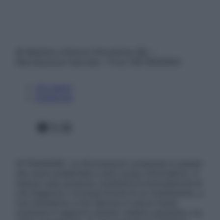
© Belpietro Edizioni Periodiche SRL –
Riproduzione riservata – P.Iva 13673600964
Chi siamo
Pubblicità
Facebook
X
Instagram
ATTENZIONE: Le informazioni contenute in questo
sito sono presentate a solo scopo informativo, in
nessun caso possono costituire la formulazione di
una diagnosi o la prescrizione di un trattamento, e
non intendono e non devono in alcun modo
sostituire il rapporto diretto medico-paziente o la