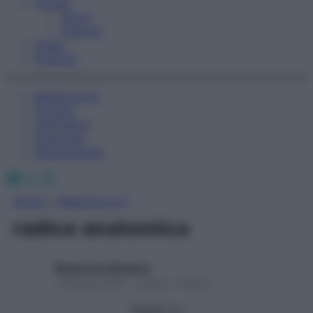
Fitness
Sport
Esercizi
Video
Podcast
Medicina AZ
Farmaci
Calcolatori
Oroscopo
Abbonamenti
Facebook
X
Instagram
Home
»
Medicina A-Z
radice anatomica
Redazione Starbene
1 Gennaio 2025 – Lettura 1 minuto
Seguici su