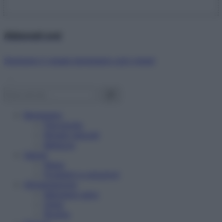
Abbonati ora!
Starbene ti regala benessere ogni mese!
Benessere
Psicologia
Rimedi naturali
Bellezza
Salute
News
Problemi e soluzioni
Alimentazione
Mangiare sano
Diete
Ricette