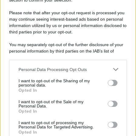
Note Legali
section to confirm your selection.
Preferenze Privacy
Please note that after your opt-out request is processed you
may continue seeing interest-based ads based on personal
information utilized by us or personal information disclosed to
third parties prior to your opt-out.
You may separately opt-out of the further disclosure of your
personal information by third parties on the IAB’s list of
downstream participants.
Personal Data Processing Opt Outs
This information may also be disclosed by us to third parties
on the IAB’s List of Downstream Participants that may further
I want to opt-out of the Sharing of my
disclose it to other third parties.
personal data.
Opted In
Please note that this website/app uses one or more Google
services and may gather and store information including but
I want to opt-out of the Sale of my
Personal Data.
not limited to your visit or usage behaviour. You may click to
Opted In
grant or deny consent to Google and its third-party tags to
use your data for below specified purposes in below Google
I want to opt-out of processing my
consent section.
Personal Data for Targeted Advertising.
Opted In