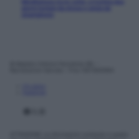
Mindfulness tra le vette: a Cortina due
giorni lontani da stress e ansia da
smartphone
© Belpietro Edizioni Periodiche SRL –
Riproduzione riservata – P.Iva 13673600964
Chi siamo
Pubblicità
Facebook
X
Instagram
ATTENZIONE: Le informazioni contenute in questo