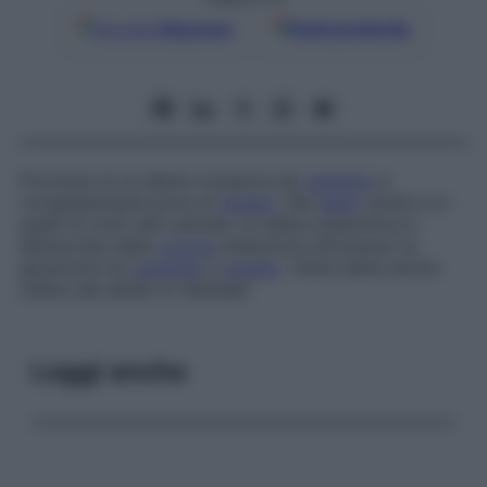
Google
Discover
Fonti preferite
Porzione di un dente ricoperta da
cemento
e
completamente priva di
smalto
. Nei
denti
umani e in
quelli di molti altri animali, la radice anatomica è
demarcata dalla
corona
anatomica attraverso la
giunzione tra
cemento
e
smalto
. Viene detta anche
radice del dente
(o
dentale
)
.
Leggi anche