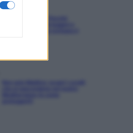
Fame dopo cena? Perché
succede e 6 snack leggeri e
appetitosi che non rovinano il
sonno
Non solo Maldive: scopri i coralli
che si nascondono nel nostro
Mediterraneo (e come
proteggerli)