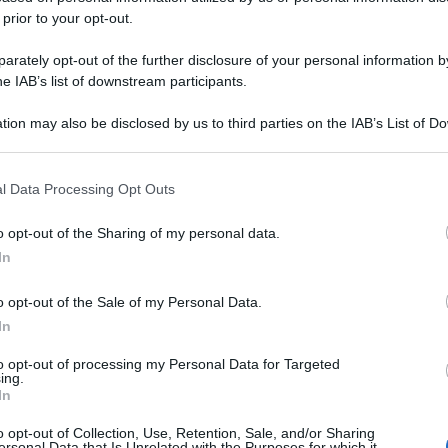
 prior to your opt-out.
rately opt-out of the further disclosure of your personal information by
he IAB’s list of downstream participants.
tion may also be disclosed by us to third parties on the IAB’s List of 
 that may further disclose it to other third parties.
 that this website/app uses one or more Google services and may gath
l Data Processing Opt Outs
including but not limited to your visit or usage behaviour. You may click 
 to Google and its third-party tags to use your data for below specifi
o opt-out of the Sharing of my personal data.
ogle consent section.
In
o opt-out of the Sale of my Personal Data.
In
to opt-out of processing my Personal Data for Targeted
ing.
In
o opt-out of Collection, Use, Retention, Sale, and/or Sharing
ersonal Data that Is Unrelated with the Purposes for which it