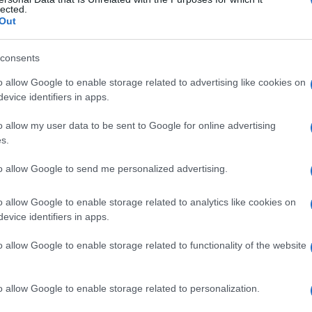
a
lected.
Out
consents
Le
o allow Google to enable storage related to advertising like cookies on
evice identifiers in apps.
ti preferite
o allow my user data to be sent to Google for online advertising
s.
to allow Google to send me personalized advertising.
o allow Google to enable storage related to analytics like cookies on
triate, detto anche
mioma striocellulare
. Il
tumore
è
evice identifiers in apps.
o osservato nella regione
cervicale
superiore, nella
tà della
laringe
. Anche il
cuore
può essere la sede di
o allow Google to enable storage related to functionality of the website
o allow Google to enable storage related to personalization.