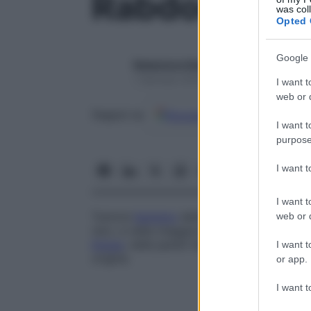
Rabdomiom
was col
Opted 
Google 
Redazione Starbene
1 Gennaio 2025 – Lettura 1 minuto
I want t
web or d
Google
Discover
Fon
Seguici su
I want t
purpose
I want 
I want t
Tumore
benigno
delle cellule muscolari s
web or d
raro, e nella maggioranza dei casi è stat
lingua
, nelle pareti faringee e in prossimi
I want t
origine.
or app.
I want t