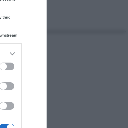
 third
Downstream
er and store
to grant or
ed purposes