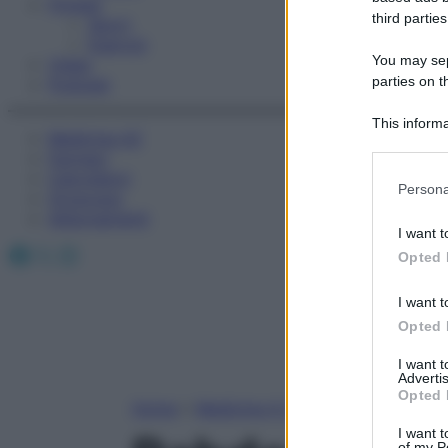
Fitness
third parties
Sport
Esercizi
You may sepa
Video
parties on t
Podcast
This informa
Medicina AZ
Participants
Farmaci
Calcolatori
Please note
Persona
Oroscopo
information 
Abbonamenti
deny consent
I want t
in below Go
Facebook
X
Instagram
Opted 
I want t
Opted 
I want 
Advertis
Opted 
Home
»
Medicina A-Z
I want t
of my P