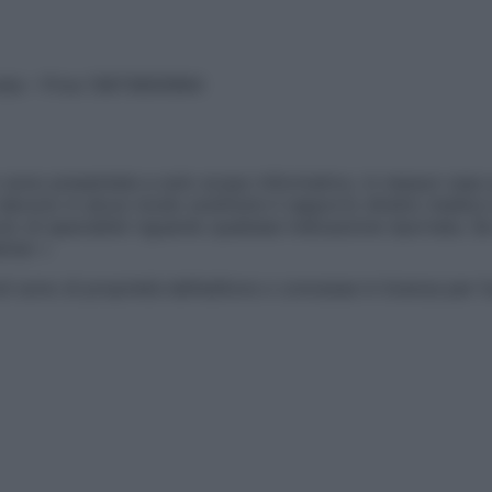
vata – P.Iva 13673600964
sono presentate a solo scopo informativo, in nessun caso p
devono in alcun modo sostituire il rapporto diretto medico-p
 di specialisti riguardo qualsiasi indicazione riportata. Se
aimer »
ticoli sono di proprietà dell’editore o concesse in licenza per 