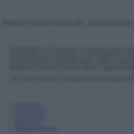
© Belpietro Edizioni Periodiche SRL – Riproduzione riser
ATTENZIONE: Le informazioni contenute in questo sito 
prescrizione di un trattamento, e non intendono e non 
chiedere sempre il parere del proprio medico curante e/o
necessario contattare il proprio medico. Leggi il Discl
Tutti i diritti riservati. Le immagini utilizzate negli ar
Informativa
Privacy Policy
Cookie Policy
Note Legali
Preferenze Privacy