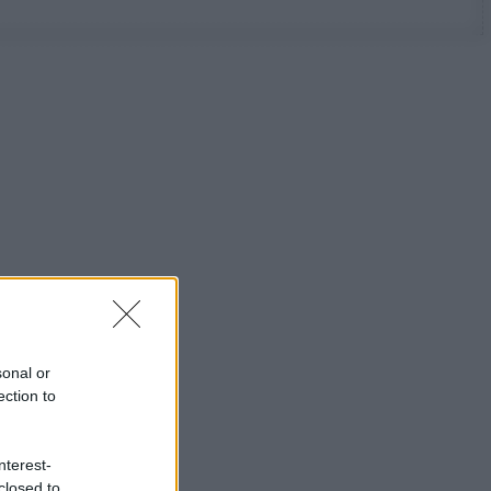
sonal or
ection to
nterest-
closed to