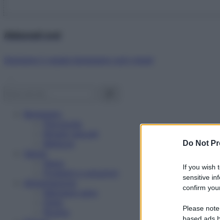
Abbonati ora!
Starbene ti regala benessere ogni mese!
Benessere
Psicologia
Rimedi naturali
Bellezza
Do Not Pr
Salute
News
If you wish 
Problemi e soluzioni
sensitive in
Alimentazione
confirm your
Mangiare sano
Diete
Please note
Ricette
based ads b