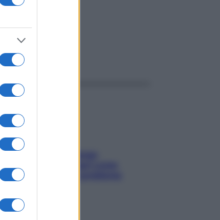
ggi anche
Capelli spezzati lungo
l’attaccatura? Scopri come
risolvere l’annoso problema