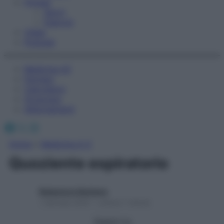
Fitness
Sport
Esercizi
Video
Podcast
Medicina AZ
Farmaci
Calcolatori
Oroscopo
Abbonamenti
Facebook
X
Instagram
Home
»
Medicina A-Z
Quoziente espiratorio
Redazione Starbene
1 Gennaio 2025 – Lettura 1 minuto
Seguici su