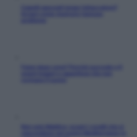
Capelli spezzati lungo l’attaccatura?
Scopri come risolvere l’annoso
problema
Fame dopo cena? Perché succede e 6
snack leggeri e appetitosi che non
rovinano il sonno
Non solo Maldive: scopri i coralli che si
nascondono nel nostro Mediterraneo (e