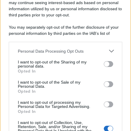
may continue seeing interest-based ads based on personal
information utilized by us or personal information disclosed to
third parties prior to your opt-out.
You may separately opt-out of the further disclosure of your
personal information by third parties on the IAB’s list of
downstream participants.
Personal Data Processing Opt Outs
This information may also be disclosed by us to third parties
on the IAB’s List of Downstream Participants that may further
I want to opt-out of the Sharing of my
disclose it to other third parties.
personal data.
Opted In
Please note that this website/app uses one or more Google
services and may gather and store information including but
I want to opt-out of the Sale of my
Personal Data.
not limited to your visit or usage behaviour. You may click to
Opted In
grant or deny consent to Google and its third-party tags to
use your data for below specified purposes in below Google
I want to opt-out of processing my
consent section.
Personal Data for Targeted Advertising.
Opted In
I want to opt-out of Collection, Use,
Retention, Sale, and/or Sharing of my
Personal Data that Is Unrelated with the