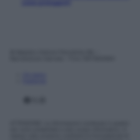
come proteggerli)
© Belpietro Edizioni Periodiche SRL –
Riproduzione riservata – P.Iva 13673600964
Chi siamo
Pubblicità
Facebook
X
Instagram
ATTENZIONE: Le informazioni contenute in questo
sito sono presentate a solo scopo informativo, in
nessun caso possono costituire la formulazione di