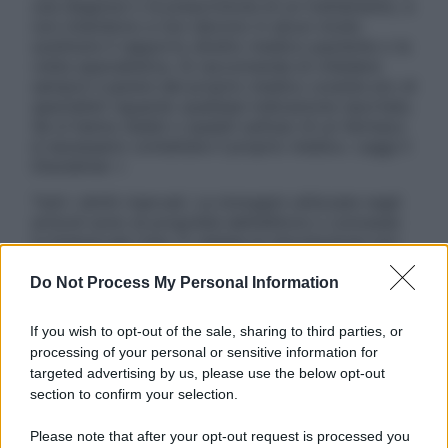
una diagnosi o la prescrizione di un trattamento, e
non intendono e non devono in alcun modo
sostituire il rapporto diretto medico-paziente o la
visita specialistica. Si raccomanda di chiedere
sempre il parere del proprio medico curante e/o di
specialisti riguardo qualsiasi indicazione riportata.
Se si hanno dubbi o quesiti sull’uso di un farmaco
è necessario contattare il proprio medico. Leggi il
Disclaimer »
Tutti i diritti riservati. Le immagini utilizzate negli
articoli sono di proprietà dell’editore o concesse
in licenza per l’uso. È vietata la riproduzione non
autorizzata.
Do Not Process My Personal Information
If you wish to opt-out of the sale, sharing to third parties, or
Informativa
processing of your personal or sensitive information for
Privacy Policy
targeted advertising by us, please use the below opt-out
Cookie Policy
section to confirm your selection.
Note Legali
Preferenze Privacy
Please note that after your opt-out request is processed you