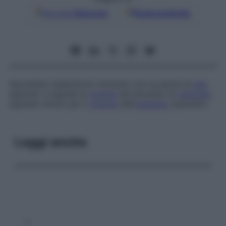
Google
Discover
Fonti preferite
Quoziente respiratorio misurato con la quota di
gas
espirato: è eguale al
volume
del diossido di
carbonio
espirato diviso per il
volume
dell’
ossigeno
assorbito.
Leggi anche