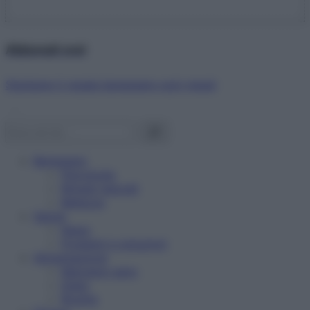
Abbonati ora!
Starbene ti regala benessere ogni mese!
Benessere
Psicologia
Rimedi naturali
Bellezza
Salute
News
Problemi e soluzioni
Alimentazione
Mangiare sano
Diete
Ricette