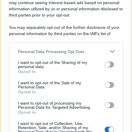
may continue seeing interest-based ads based on personal
information utilized by us or personal information disclosed to
third parties prior to your opt-out.
You may separately opt-out of the further disclosure of your
personal information by third parties on the IAB’s list of
downstream participants.
Personal Data Processing Opt Outs
This information may also be disclosed by us to third parties
on the IAB’s List of Downstream Participants that may further
I want to opt-out of the Sharing of my
disclose it to other third parties.
personal data.
Opted In
Please note that this website/app uses one or more Google
services and may gather and store information including but
I want to opt-out of the Sale of my
Personal Data.
not limited to your visit or usage behaviour. You may click to
Opted In
grant or deny consent to Google and its third-party tags to
use your data for below specified purposes in below Google
I want to opt-out of processing my
consent section.
Personal Data for Targeted Advertising.
Opted In
I want to opt-out of Collection, Use,
Retention, Sale, and/or Sharing of my
Personal Data that Is Unrelated with the