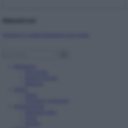
Abbonati ora!
Starbene ti regala benessere ogni mese!
Benessere
Psicologia
Rimedi naturali
Bellezza
Salute
News
Problemi e soluzioni
Alimentazione
Mangiare sano
Diete
Ricette