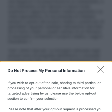
una diagnosi o la prescrizione di un trattamento, e
non intendono e non devono in alcun modo
sostituire il rapporto diretto medico-paziente o la
visita specialistica. Si raccomanda di chiedere
sempre il parere del proprio medico curante e/o di
specialisti riguardo qualsiasi indicazione riportata.
Se si hanno dubbi o quesiti sull’uso di un farmaco
è necessario contattare il proprio medico. Leggi il
Disclaimer »
Tutti i diritti riservati. Le immagini utilizzate negli
articoli sono di proprietà dell’editore o concesse
in licenza per l’uso. È vietata la riproduzione non
autorizzata.
Do Not Process My Personal Information
If you wish to opt-out of the sale, sharing to third parties, or
Informativa
processing of your personal or sensitive information for
Privacy Policy
targeted advertising by us, please use the below opt-out
Cookie Policy
section to confirm your selection.
Note Legali
Preferenze Privacy
Please note that after your opt-out request is processed you