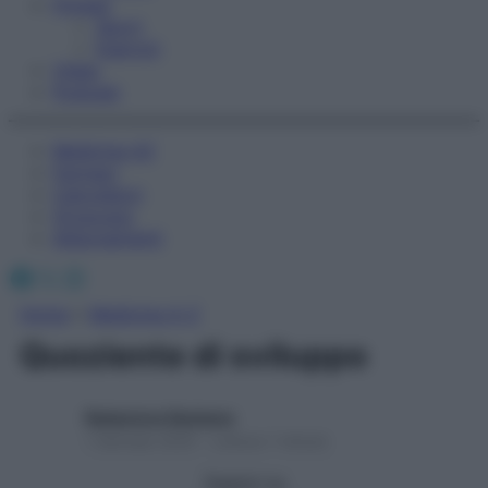
Fitness
Sport
Esercizi
Video
Podcast
Medicina AZ
Farmaci
Calcolatori
Oroscopo
Abbonamenti
Facebook
X
Instagram
Home
»
Medicina A-Z
Quoziente di sviluppo
Redazione Starbene
1 Gennaio 2025 – Lettura 1 minuto
Seguici su