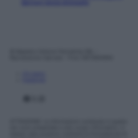
davvero senza stressarla
© Belpietro Edizioni Periodiche SRL –
Riproduzione riservata – P.Iva 13673600964
Chi siamo
Pubblicità
Facebook
X
Instagram
ATTENZIONE: Le informazioni contenute in questo
sito sono presentate a solo scopo informativo, in
nessun caso possono costituire la formulazione di