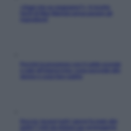
«Oggi che se magnamo?»: 4 ricette
facili di Max Mariola senza pesare gli
ingredienti
Perché la pressione con il caldo scende
e sale all’improvviso: cosa succede alle
donne e cosa fare subito
Doccia, lavarsi tutti i giorni fa male alla
pelle? I miti da sfatare per proteggerla