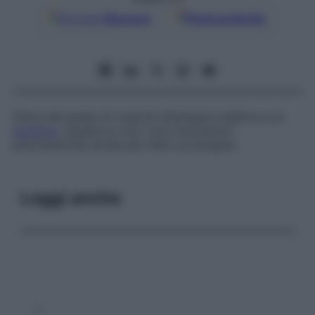
Google
Discover
Fonti preferite
Stima del grado di crescita fisiologica relativa a un
bambino
, basata su una o più misurazioni
psicometriche divise per l’età cronologica.
Leggi anche