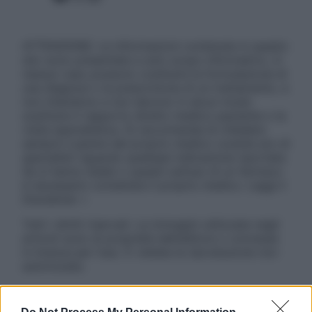
ATTENZIONE: Le informazioni contenute in questo
sito sono presentate a solo scopo informativo, in
nessun caso possono costituire la formulazione di
una diagnosi o la prescrizione di un trattamento, e
non intendono e non devono in alcun modo
sostituire il rapporto diretto medico-paziente o la
visita specialistica. Si raccomanda di chiedere
sempre il parere del proprio medico curante e/o di
specialisti riguardo qualsiasi indicazione riportata.
Se si hanno dubbi o quesiti sull’uso di un farmaco
è necessario contattare il proprio medico. Leggi il
Disclaimer »
Tutti i diritti riservati. Le immagini utilizzate negli
articoli sono di proprietà dell’editore o concesse
in licenza per l’uso. È vietata la riproduzione non
autorizzata.