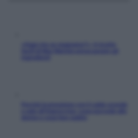
«Oggi che se magnamo?»: 4 ricette
facili di Max Mariola senza pesare gli
ingredienti
Perché la pressione con il caldo scende
e sale all’improvviso: cosa succede alle
donne e cosa fare subito