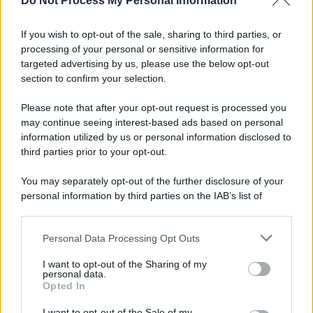
Do Not Process My Personal Information
Informativa
Privacy Policy
If you wish to opt-out of the sale, sharing to third parties, or
Cookie Policy
processing of your personal or sensitive information for
Note Legali
targeted advertising by us, please use the below opt-out
Preferenze Privacy
section to confirm your selection.
Please note that after your opt-out request is processed you
may continue seeing interest-based ads based on personal
information utilized by us or personal information disclosed to
third parties prior to your opt-out.
You may separately opt-out of the further disclosure of your
personal information by third parties on the IAB’s list of
downstream participants.
Personal Data Processing Opt Outs
This information may also be disclosed by us to third parties
on the IAB’s List of Downstream Participants that may further
I want to opt-out of the Sharing of my
disclose it to other third parties.
personal data.
Opted In
Please note that this website/app uses one or more Google
services and may gather and store information including but
I want to opt-out of the Sale of my