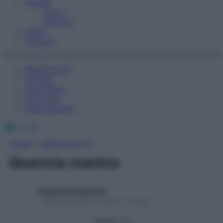
Fitness
Sport
Esercizi
Video
Podcast
Medicina AZ
Farmaci
Calcolatori
Oroscopo
Abbonamenti
Facebook
X
Instagram
Home
»
Medicina A-Z
Quercia marina
Redazione Starbene
1 Gennaio 2025 – Lettura 1 minuto
Seguici su