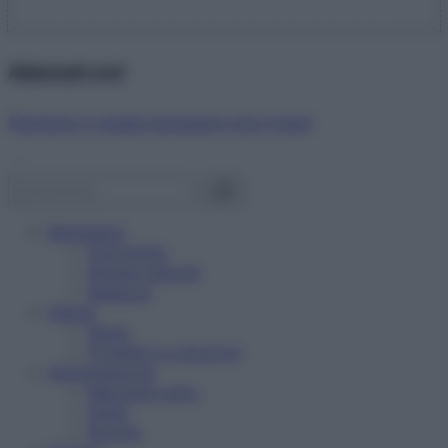
Abbonati ora!
Starbene ti regala benessere ogni mese!
Benessere
Psicologia
Rimedi naturali
Bellezza
Salute
News
Problemi e soluzioni
Alimentazione
Mangiare sano
Diete
Ricette