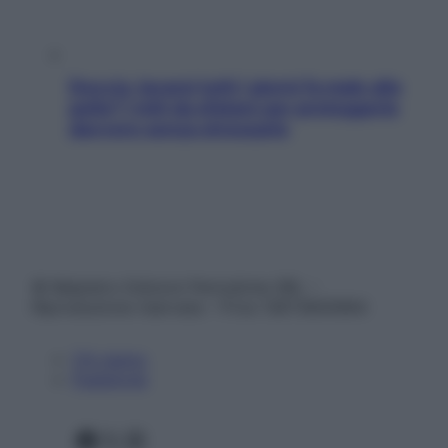
Doccia, lavarsi tutti i giorni fa male alla
pelle? I miti da sfatare per proteggerla
davvero senza stressarla
© Belpietro Edizioni Periodiche SRL –
Riproduzione riservata – P.Iva 13673600964
Chi siamo
Pubblicità
Facebook
X
Instagram