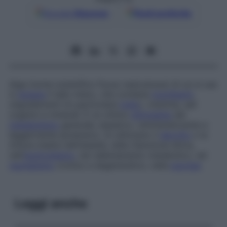
Google
Discover
Fonti preferite
Alga (nome scientifico
Fucus vesiculosus
) di cui si usa
in
terapia
il tallo intero, che contiene
mucillagini
,
oligoelementi (in particolare
iodio
), vitamine, sali
organici e minerali. È un ottimo
stimolante
del
metabolismo
generale, lassativo, remineralizzante e
leggermente ipotensivo. Si utilizzano il
decotto
o la
tintura madre nell’obesità, nella ritenzione idrica,
nell’
ipotiroidismo
, nel rallentamento metabolico, nel
reumatismo
cronico e degenerativo, nella
psoriasi
.
Leggi anche