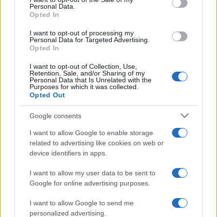
Personal Data.
not limited to your visit or usage behaviour. You may click to
Opted In
grant or deny consent to Google and its third-party tags to
use your data for below specified purposes in below Google
I want to opt-out of processing my
consent section.
Personal Data for Targeted Advertising.
Opted In
I want to opt-out of Collection, Use,
Retention, Sale, and/or Sharing of my
Personal Data that Is Unrelated with the
Purposes for which it was collected.
Opted Out
Google consents
I want to allow Google to enable storage
related to advertising like cookies on web or
device identifiers in apps.
I want to allow my user data to be sent to
Google for online advertising purposes.
I want to allow Google to send me
personalized advertising.