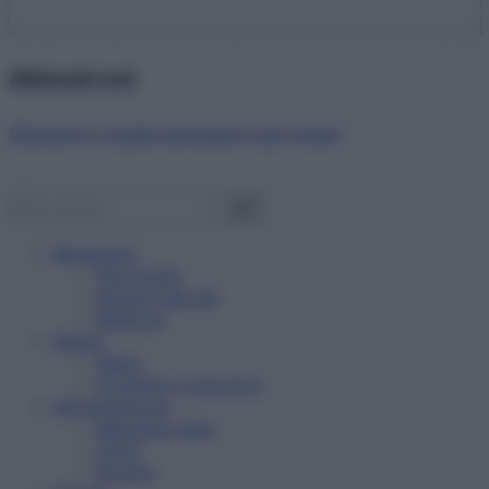
Abbonati ora!
Starbene ti regala benessere ogni mese!
Benessere
Psicologia
Rimedi naturali
Bellezza
Salute
News
Problemi e soluzioni
Alimentazione
Mangiare sano
Diete
Ricette