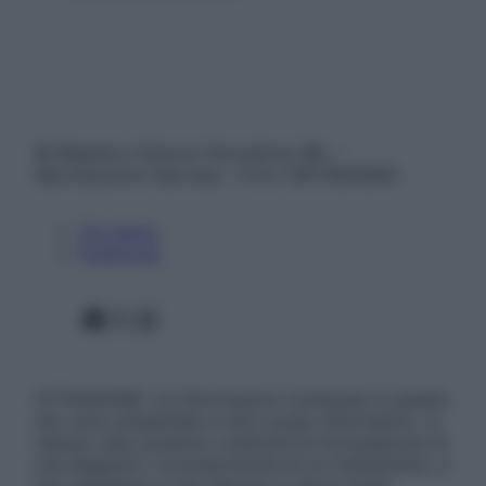
© Belpietro Edizioni Periodiche SRL –
Riproduzione riservata – P.Iva 13673600964
Chi siamo
Pubblicità
Facebook
X
Instagram
ATTENZIONE: Le informazioni contenute in questo
sito sono presentate a solo scopo informativo, in
nessun caso possono costituire la formulazione di
una diagnosi o la prescrizione di un trattamento, e