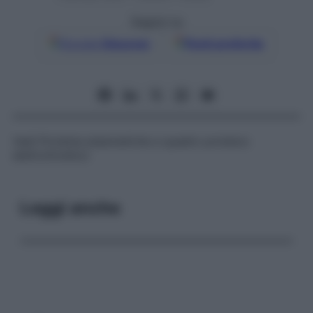
Seguici su
Google
Discover
Fonti preferite
Vedi
Proteine plasmatiche e quadro proteico
elettroforetico
Leggi anche