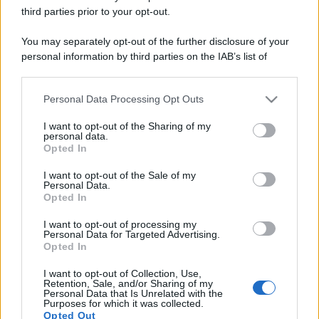
third parties prior to your opt-out.
You may separately opt-out of the further disclosure of your
personal information by third parties on the IAB’s list of
downstream participants.
Personal Data Processing Opt Outs
This information may also be disclosed by us to third parties
on the IAB’s List of Downstream Participants that may further
I want to opt-out of the Sharing of my
disclose it to other third parties.
personal data.
Opted In
Please note that this website/app uses one or more Google
services and may gather and store information including but
I want to opt-out of the Sale of my
Personal Data.
not limited to your visit or usage behaviour. You may click to
Opted In
grant or deny consent to Google and its third-party tags to
use your data for below specified purposes in below Google
I want to opt-out of processing my
consent section.
Personal Data for Targeted Advertising.
Opted In
I want to opt-out of Collection, Use,
Retention, Sale, and/or Sharing of my
Personal Data that Is Unrelated with the
Purposes for which it was collected.
Opted Out