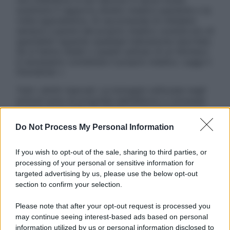
non intendono e non devono in alcun modo
sostituire il rapporto diretto medico-paziente o la
visita specialistica. Si raccomanda di chiedere
sempre il parere del proprio medico curante e/o di
specialisti riguardo qualsiasi indicazione riportata.
Se si hanno dubbi o quesiti sull’uso di un farmaco
è necessario contattare il proprio medico. Leggi il
Disclaimer »
Tutti i diritti riservati. Le immagini utilizzate negli
articoli sono di proprietà dell’editore o concesse
in licenza per l’uso. È vietata la riproduzione non
autorizzata.
Do Not Process My Personal Information
If you wish to opt-out of the sale, sharing to third parties, or
processing of your personal or sensitive information for
Informativa
targeted advertising by us, please use the below opt-out
Privacy Policy
section to confirm your selection.
Cookie Policy
Note Legali
Please note that after your opt-out request is processed you
Preferenze Privacy
may continue seeing interest-based ads based on personal
information utilized by us or personal information disclosed to