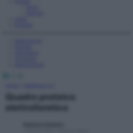
Fitness
Sport
Esercizi
Video
Podcast
Medicina AZ
Farmaci
Calcolatori
Oroscopo
Abbonamenti
Facebook
X
Instagram
Home
»
Medicina A-Z
Quadro proteico
elettroforetico
Redazione Starbene
1 Gennaio 2025 – Lettura 1 minuto