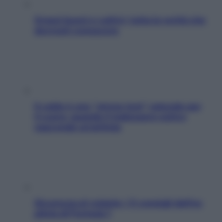
Grassi buoni e cattivi: tutta la verità che
dovresti conoscere
Il caldo è uno “stress test” naturale per
il cuore: quando il malessere estivo
nasconde un’aritmia
Sicurezza al volante: i 5 consigli dell’ex
pilota di Formula 1